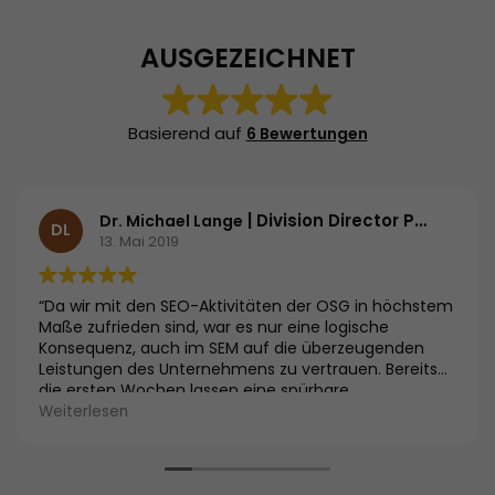
AUSGEZEICHNET
Basierend auf
6 Bewertungen
| Division Director Primary Care | Essex Pharma GmbH
Dr. Michael Lange
DL
13. Mai 2019
“Da wir mit den SEO-Aktivitäten der OSG in höchstem
Maße zufrieden sind, war es nur eine logische
Konsequenz, auch im SEM auf die überzeugenden
Leistungen des Unternehmens zu vertrauen. Bereits
die ersten Wochen lassen eine spürbare
Verbesserung der Besuchszahlen und der reduzierten
Weiterlesen
Kosten erkennen.”