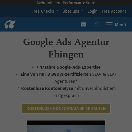
Mehr Infos zur Performance Suite
Free Checks
Über uns
Login
Free Account
Toggle navi
Google Ads Agentur
Ehingen
✓
+ 17 Jahre Google-Ads-Expertise
✓
Eine von nur 8 BVDW-zertifizierten
SEO- & SEA-
Agenturen
*
✓
Kostenlose Kontoanalyse
mit unverbindlichem
Erstgespräch
KOSTENLOSE KONTOANALYSE ERHALTEN