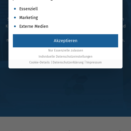
Unsere Google Ads Experten für Ehingen
Es folgt eine Liste der Service-Gruppen, für die eine Einwil
Essenziell
Marketing
Seit über
17 Jahren
führen wir Google Ads mit technischem
Know-how und persönlicher Betreuung. Inhabergeführt und
Externe Medien
flexibel liefern wir messbare Ergebnisse, klare KPIs und
maximale
Performance
– nachhaltig für Dein Unternehmen.
Akzeptieren
Nur Essenzielle zulassen
Individuelle Datenschutzeinstellungen
Cookie-Details
Datenschutzerklärung
Impressum