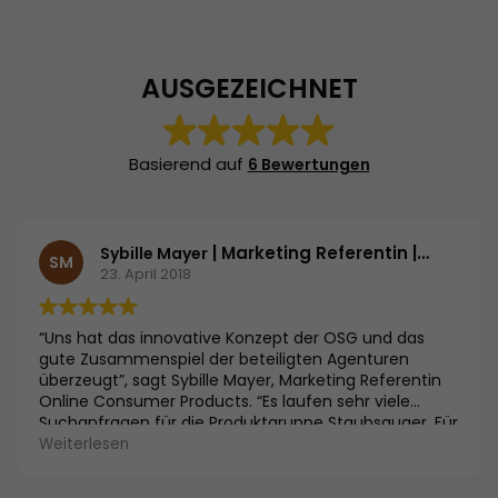
AUSGEZEICHNET
Basierend auf
6 Bewertungen
| Marketing Referentin | Bosch und Siemens Hausgeräte GmbH
Sybille Mayer
SM
23. April 2018
“Uns hat das innovative Konzept der OSG und das
gute Zusammenspiel der beteiligten Agenturen
überzeugt”, sagt Sybille Mayer, Marketing Referentin
Online Consumer Products. “Es laufen sehr viele
Suchanfragen für die Produktgruppe Staubsauger. Für
uns als Hersteller ist es entscheidend, mit unseren
Weiterlesen
Testsiegergeräten nicht nur die innovativsten
Produkte entwickelt zu haben, sondern diese auch