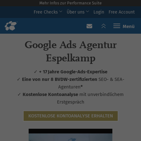
Mehr Infos zur Performance Suite
Free Checks
Über uns
Login
Free Account
Toggle navi
Google Ads Agentur
Espelkamp
✓
+ 17 Jahre Google-Ads-Expertise
✓
Eine von nur 8 BVDW-zertifizierten
SEO- & SEA-
Agenturen
*
✓
Kostenlose Kontoanalyse
mit unverbindlichem
Erstgespräch
KOSTENLOSE KONTOANALYSE ERHALTEN