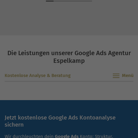
entsprechend zu vermarkten. Wir sind überzeugt,
dass die nachhaltige und transparente
Vermarktungsstrategie der OSG uns dabei optimal
unterstützen wird.”
Die Leistungen unserer Google Ads Agentur
Espelkamp
Kostenlose Analyse & Beratung
Jetzt kostenlose Google Ads Kontoanalyse
sichern
Wir durchleuchten dein
Google Ads
Konto: Struktur,