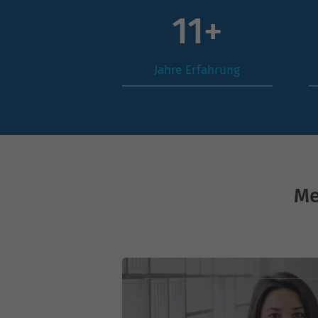
16
+
Jahre Erfahrung
Me