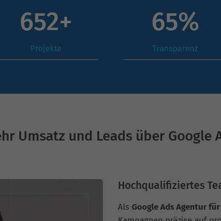
894
+
90
%
Projekte
Transparenz
hr Umsatz und Leads über Google 
Hochqualifiziertes Te
Als
Google Ads Agentur fü
Kampagnen präzise auf pro