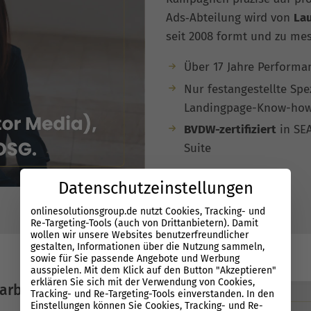
Ads‑Abteilung wird von
La
seit 2008 formt und zu me
Über 17 Jahre Performa
Nur festangestellte Spe
Landingpage-Know-ho
BVDW-zertifiziert
in SE
Suite
Datenschutzeinstellungen
onlinesolutionsgroup.de nutzt Cookies, Tracking- und
Re-Targeting-Tools (auch von Drittanbietern). Damit
wollen wir unsere Websites benutzerfreundlicher
gestalten, Informationen über die Nutzung sammeln,
sowie für Sie passende Angebote und Werbung
ausspielen. Mit dem Klick auf den Button "Akzeptieren"
erklären Sie sich mit der Verwendung von Cookies,
arbeit
Tracking- und Re-Targeting-Tools einverstanden. In den
Einstellungen können Sie Cookies, Tracking- und Re-