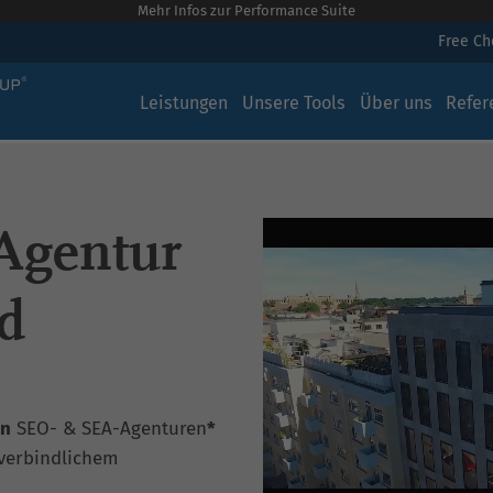
Mehr Infos zur Performance Suite
Free C
Leistungen
Unsere Tools
Über uns
Refer
Agentur
d
en
SEO- & SEA-Agenturen
*
verbindlichem