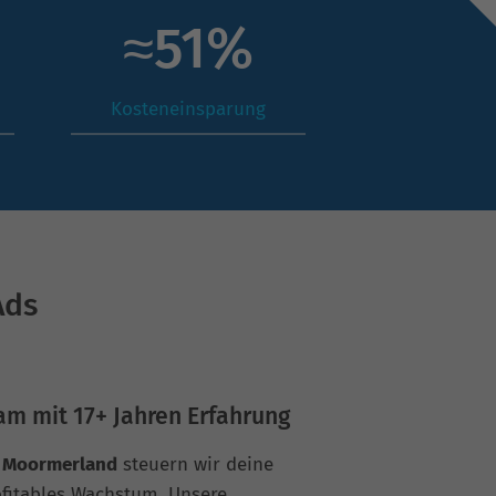
≈
71
%
Kosteneinsparung
Ads
am mit 17+ Jahren Erfahrung
r Moormerland
steuern wir deine
fitables Wachstum. Unsere