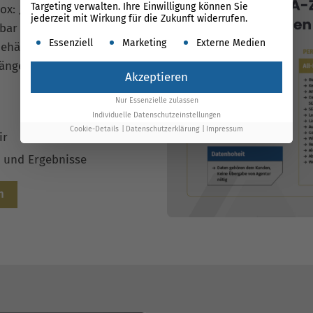
Targeting verwalten. Ihre Einwilligung können Sie
kbox: Jede Maßnahme ist in
jederzeit mit Wirkung für die Zukunft widerrufen.
bar – transparenter als im
Es folgt eine Liste der Service-Gruppen, für die ein
Essenziell
Marketing
Externe Medien
ehältst jederzeit die
änge, ohne versteckte
Akzeptieren
Nur Essenzielle zulassen
Individuelle Datenschutzeinstellungen
Cookie-Details
Datenschutzerklärung
Impressum
ir
n und Ergebnisse
n