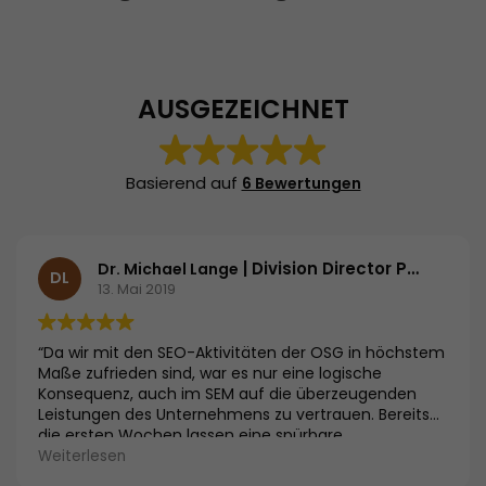
AUSGEZEICHNET
Basierend auf
6 Bewertungen
| Division Director Primary Care | Essex Pharma GmbH
Dr. Michael Lange
DL
13. Mai 2019
“Da wir mit den SEO-Aktivitäten der OSG in höchstem
Maße zufrieden sind, war es nur eine logische
Konsequenz, auch im SEM auf die überzeugenden
Leistungen des Unternehmens zu vertrauen. Bereits
die ersten Wochen lassen eine spürbare
Verbesserung der Besuchszahlen und der reduzierten
Weiterlesen
Kosten erkennen.”