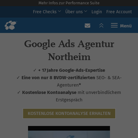
Mehr Infos zur Performance Suite
Free Checks
Über uns
Login
Free Account
Toggle navi
Google Ads Agentur
Northeim
✓
+ 17 Jahre Google-Ads-Expertise
✓
Eine von nur 8 BVDW-zertifizierten
SEO- & SEA-
Agenturen
*
✓
Kostenlose Kontoanalyse
mit unverbindlichem
Erstgespräch
KOSTENLOSE KONTOANALYSE ERHALTEN