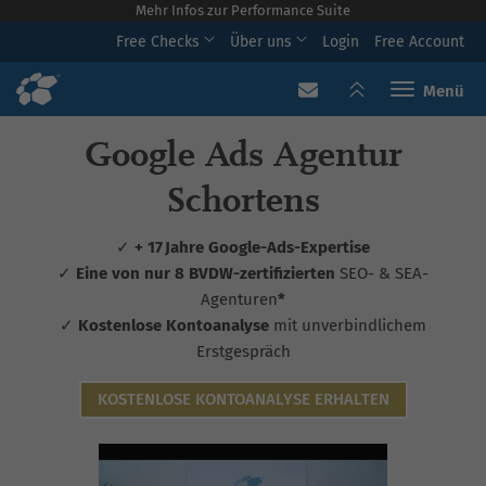
Mehr Infos zur Performance Suite
Free Checks
Über uns
Login
Free Account
Toggle navi
Google Ads Agentur
Schortens
✓
+ 17 Jahre Google-Ads-Expertise
✓
Eine von nur 8 BVDW-zertifizierten
SEO- & SEA-
Agenturen
*
✓
Kostenlose Kontoanalyse
mit unverbindlichem
Erstgespräch
KOSTENLOSE KONTOANALYSE ERHALTEN