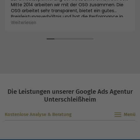
Mitte 2014 arbeiten wir mit der OSG zusammen. Die
OSG arbeitet sehr transparent, bietet ein gutes
Preisleistungsverhältnis und hat die Performance in
allen Kanälen deutlich verbessert. Im SEO ist z.B. die
Weiterlesen
Sichtbarkeit um 60 % gestiegen und im SEA-Bereich
konnte der Umsatz innerhalb weniger Wochen um 90
% gesteigert werden. Die KUR ist dabei um 41 %
gesunken. Wir sind froh uns für die OSG entschieden
zu haben und die Zusammenarbeit wurde bereits um
Afiliate-Marketing ergänzt.”
Die Leistungen unserer Google Ads Agentur
Unterschleißheim
Kostenlose Analyse & Beratung