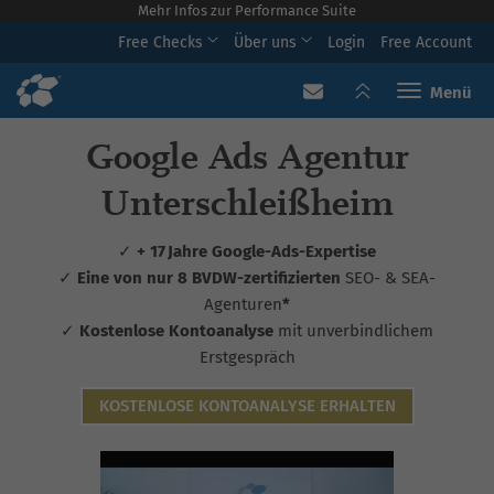
Mehr Infos zur Performance Suite
Free Checks
Über uns
Login
Free Account
Toggle navi
Google Ads Agentur
Unterschleißheim
✓
+ 17 Jahre Google-Ads-Expertise
✓
Eine von nur 8 BVDW-zertifizierten
SEO- & SEA-
Agenturen
*
✓
Kostenlose Kontoanalyse
mit unverbindlichem
Erstgespräch
KOSTENLOSE KONTOANALYSE ERHALTEN