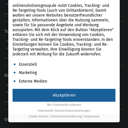
Magazin
B2B SEO Agentur
onlinesolutionsgroup.de nutzt Cookies, Tracking- und
Webinare
Re-Targeting-Tools (auch von Drittanbietern). Damit
Inhouse SEO Agentur
mehr anzeigen
wollen wir unsere Websites benutzerfreundlicher
SEO Audit
gestalten, Informationen über die Nutzung sammeln,
sowie für Sie passende Angebote und Werbung
E-Commerce SEO Agentur
ausspielen. Mit dem Klick auf den Button "Akzeptieren"
Tools
Enterprise SEO Agentur
erklären Sie sich mit der Verwendung von Cookies,
Tracking- und Re-Targeting-Tools einverstanden. In den
Workshops
Unser Tool
Einstellungen können Sie Cookies, Tracking- und Re-
Product-Feed-CMS
Targeting verwalten. Ihre Einwilligung können Sie
jederzeit mit Wirkung für die Zukunft widerrufen.
Website Analyse
mehr anzeigen
Es folgt eine Liste der Service-Gruppen, für die eine Einwil
Content Tool
Essenziell
Enterprise SEO Tool
Marketing
Ratgeber
Backlink-Check
Externe Medien
Ladezeiten-Check
B2B SEO Guide
Brand Protection Tool
Internationales SEO
Akzeptieren
Keyword Planner
eCommerce SEO
mehr anzeigen
Nur Essenzielle zulassen
Website SEO Check
Die besten Keywords finden
Individuelle Datenschutzeinstellungen
Keyword Datenbank
SEO Garantie
Cookie-Details
Datenschutzerklärung
Impressum
Online Solutions Group GmbH
feed2content.ai
In ChatGPT gefunden werden
Linkbuilding 2025