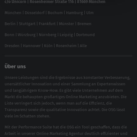
c/o Unicorn | Rosenheimer Straße 116 | 81669 München
Content-Guide
München
|
Düsseldorf
|
Bochum
|
Hamburg
|
Ulm
Local SEO
SEO für Online Shops
Berlin
|
Stuttgart
|
Frankfurt
|
Münster
|
Bremen
Inhouse SEO Guide
Bonn
|
Würzburg
|
Nürnberg
|
Leipzig
|
Dortmund
Brand Monitoring 2025
Dresden
|
Hannover
|
Köln
|
Rosenheim
|
Alle
Über uns
Unsere Leistungen sind die Ergebnisse aus konstanter Verbesserung,
unersättlicher Innovation und einer Sammlung an Expertenwissen
und langjährigem Know-How. Es gibt viele Unternehmen auf dem
Markt die behaupten großartiges
Online Marketing
anzubieten. Die
Liste verringert sich jedoch, wenn man auf die Effizienz, die
Transparenz sowie die qualitative Innovation achtet. Die OSG lässt
viele im Schatten stehen.
Mit der
Performance Suite
hat die OSG ein Tool geschaffen, dass die
Arbeit in unserer Online Marketing Agentur deutlich effizienter und