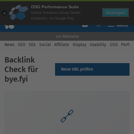
Mehr Infos zur Performance Suite
OSG Performance Suite
Free Checks
Über uns
Login
Free Account
Anzeigen
Online Solutions Group GmbH
Kostenlos - In Google Play
Toggle navi
zur Webseite
News
SEO
SEA
Social
Affiliate
Display
Usability
OSG
Perfor
Backlink
Check für
Neue URL prüfen
bye.fyi
🔗