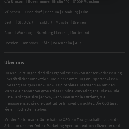
c/o Unicorn | Rosenheimer Straße 116 | 81669 München
Content-Guide
München
|
Düsseldorf
|
Bochum
|
Hamburg
|
Ulm
Local SEO
SEO für Online Shops
Berlin
|
Stuttgart
|
Frankfurt
|
Münster
|
Bremen
Inhouse SEO Guide
Bonn
|
Würzburg
|
Nürnberg
|
Leipzig
|
Dortmund
Brand Monitoring 2025
Dresden
|
Hannover
|
Köln
|
Rosenheim
|
Alle
Über uns
Unsere Leistungen sind die Ergebnisse aus konstanter Verbesserung,
unersättlicher Innovation und einer Sammlung an Expertenwissen
und langjährigem Know-How. Es gibt viele Unternehmen auf dem
Markt die behaupten großartiges
Online Marketing
anzubieten. Die
Liste verringert sich jedoch, wenn man auf die Effizienz, die
Transparenz sowie die qualitative Innovation achtet. Die OSG lässt
viele im Schatten stehen.
Mit der
Performance Suite
hat die OSG ein Tool geschaffen, dass die
Arbeit in unserer Online Marketing Agentur deutlich effizienter und