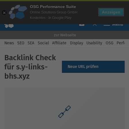
Mehr Infos zur Performance Suite
OSG Performance Suite
Free Checks
Über uns
Login
Free Account
Anzeigen
Online Solutions Group GmbH
Kostenlos - In Google Play
Toggle navi
zur Webseite
News
SEO
SEA
Social
Affiliate
Display
Usability
OSG
Perfor
Backlink Check
für s.y-links-
Neue URL prüfen
bhs.xyz
🔗