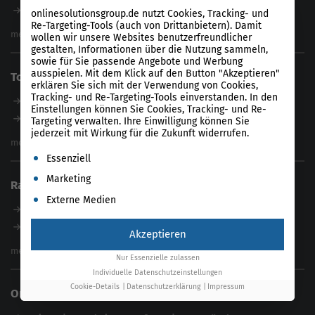
Magazin
B2B SEO Agentur
onlinesolutionsgroup.de nutzt Cookies, Tracking- und
Webinare
Re-Targeting-Tools (auch von Drittanbietern). Damit
Inhouse SEO Agentur
mehr anzeigen
wollen wir unsere Websites benutzerfreundlicher
SEO Audit
gestalten, Informationen über die Nutzung sammeln,
sowie für Sie passende Angebote und Werbung
E-Commerce SEO Agentur
ausspielen. Mit dem Klick auf den Button "Akzeptieren"
Tools
Enterprise SEO Agentur
erklären Sie sich mit der Verwendung von Cookies,
Tracking- und Re-Targeting-Tools einverstanden. In den
Workshops
Unser Tool
Einstellungen können Sie Cookies, Tracking- und Re-
Product-Feed-CMS
Targeting verwalten. Ihre Einwilligung können Sie
jederzeit mit Wirkung für die Zukunft widerrufen.
Website Analyse
mehr anzeigen
Es folgt eine Liste der Service-Gruppen, für die eine Einwil
Content Tool
Essenziell
Enterprise SEO Tool
Marketing
Ratgeber
Backlink-Check
Externe Medien
Ladezeiten-Check
B2B SEO Guide
Brand Protection Tool
Internationales SEO
Akzeptieren
Keyword Planner
eCommerce SEO
mehr anzeigen
Nur Essenzielle zulassen
Website SEO Check
Die besten Keywords finden
Individuelle Datenschutzeinstellungen
Keyword Datenbank
SEO Garantie
Cookie-Details
Datenschutzerklärung
Impressum
Online Solutions Group GmbH
feed2content.ai
In ChatGPT gefunden werden
Linkbuilding 2025