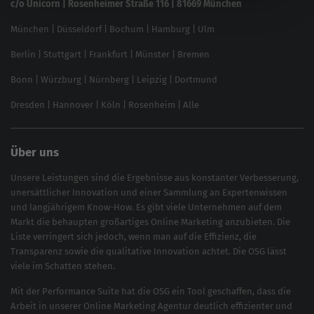
c/o Unicorn | Rosenheimer Straße 116 | 81669 München
Content-Guide
München
|
Düsseldorf
|
Bochum
|
Hamburg
|
Ulm
Local SEO
SEO für Online Shops
Berlin
|
Stuttgart
|
Frankfurt
|
Münster
|
Bremen
Inhouse SEO Guide
Bonn
|
Würzburg
|
Nürnberg
|
Leipzig
|
Dortmund
Brand Monitoring 2025
Dresden
|
Hannover
|
Köln
|
Rosenheim
|
Alle
Über uns
Unsere Leistungen sind die Ergebnisse aus konstanter Verbesserung,
unersättlicher Innovation und einer Sammlung an Expertenwissen
und langjährigem Know-How. Es gibt viele Unternehmen auf dem
Markt die behaupten großartiges
Online Marketing
anzubieten. Die
Liste verringert sich jedoch, wenn man auf die Effizienz, die
Transparenz sowie die qualitative Innovation achtet. Die OSG lässt
viele im Schatten stehen.
Mit der
Performance Suite
hat die OSG ein Tool geschaffen, dass die
Arbeit in unserer Online Marketing Agentur deutlich effizienter und