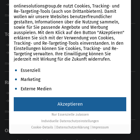
Magazin
B2B SEO Agentur
onlinesolutionsgroup.de nutzt Cookies, Tracking- und
Webinare
Re-Targeting-Tools (auch von Drittanbietern). Damit
Inhouse SEO Agentur
mehr anzeigen
wollen wir unsere Websites benutzerfreundlicher
SEO Audit
gestalten, Informationen über die Nutzung sammeln,
sowie für Sie passende Angebote und Werbung
E-Commerce SEO Agentur
ausspielen. Mit dem Klick auf den Button "Akzeptieren"
Tools
Enterprise SEO Agentur
erklären Sie sich mit der Verwendung von Cookies,
Tracking- und Re-Targeting-Tools einverstanden. In den
Workshops
Unser Tool
Einstellungen können Sie Cookies, Tracking- und Re-
Product-Feed-CMS
Targeting verwalten. Ihre Einwilligung können Sie
jederzeit mit Wirkung für die Zukunft widerrufen.
Website Analyse
mehr anzeigen
Es folgt eine Liste der Service-Gruppen, für die eine Einwil
Content Tool
Essenziell
Enterprise SEO Tool
Marketing
Ratgeber
Backlink-Check
Externe Medien
Ladezeiten-Check
B2B SEO Guide
Brand Protection Tool
Internationales SEO
Akzeptieren
Keyword Planner
eCommerce SEO
mehr anzeigen
Nur Essenzielle zulassen
Website SEO Check
Die besten Keywords finden
Individuelle Datenschutzeinstellungen
Keyword Datenbank
SEO Garantie
Cookie-Details
Datenschutzerklärung
Impressum
Online Solutions Group GmbH
feed2content.ai
In ChatGPT gefunden werden
Linkbuilding 2025