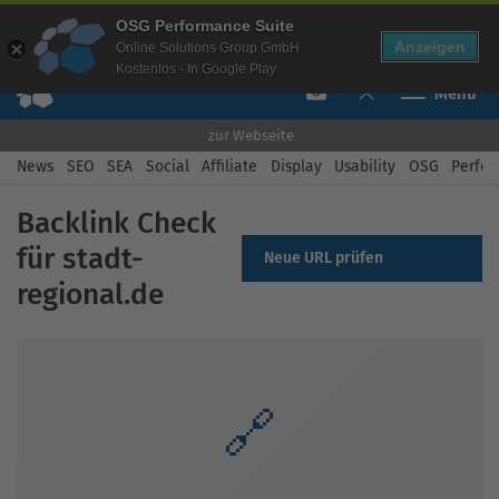
Mehr Infos zur Performance Suite
OSG Performance Suite
Free Checks
Über uns
Login
Free Account
Anzeigen
Online Solutions Group GmbH
Kostenlos - In Google Play
Toggle navi
zur Webseite
News
SEO
SEA
Social
Affiliate
Display
Usability
OSG
Perfor
Backlink Check
für stadt-
Neue URL prüfen
regional.de
🔗