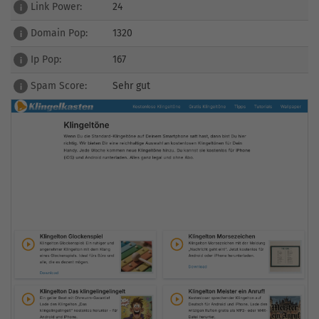
Link Power:
24
i
Domain Pop:
1320
i
Ip Pop:
167
i
Spam Score:
Sehr gut
i