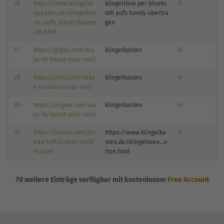
26
https://www.klingelto
klingeltöne per blueto
15
npiraten.de/klingeltoe
oth aufs handy übertra
ne_aufs_handy/blueto
gen
oth.html
27
https://gigbic.com/wa
klingelkasten
14
ys-to-boost-your-seo/
28
https://yellii.com/way
klingelkasten
14
s-to-boost-your-seo/
29
https://aligow.com/wa
klingelkasten
14
ys-to-boost-your-seo/
30
https://iszene.com/thr
https://www.klingelka
14
ead-145133-post-24470
sten.de/klingeltoen...e
95.html
lton.html
70 weitere Einträge verfügbar mit kostenlosem
Free Account