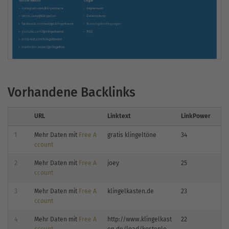
Vorhandene Backlinks
URL
Linktext
LinkPower
1
Mehr Daten mit
Free A
gratis klingeltöne
34
ccount
2
Mehr Daten mit
Free A
joey
25
ccount
3
Mehr Daten mit
Free A
klingelkasten.de
23
ccount
4
Mehr Daten mit
Free A
http://www.klingelkast
22
ccount
en.de/load/kostenlo