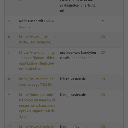
s/klingelton_charts.ht
ml
5
Mehr Daten mit
Free A
21
ccount
6
https://www.gratisalar
20
m.de/user-angebot/
7
https://www.meinungs
mit freeware handytön
20
-blog.de/iphone-killer
e aufs iphone laden
applikation-klingeltoe
ne-kostenlos/
8
https://www.domains.
klingelkasten.de
20
com.bz/page/132310/
9
https://intercode.info/
klingelkasten.de
20
webtools/atsameip/?d
omain=www.hausaerzt
epraxis-kupferdreh.de
&sia
10
https://www.bluehats
klingetonfever
20