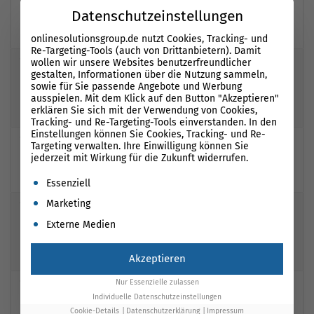
tory.com/historische-s
Datenschutzeinstellungen
tadte-in-deutschland-
kultur-zum-anfassen/
onlinesolutionsgroup.de nutzt Cookies, Tracking- und
Re-Targeting-Tools (auch von Drittanbietern). Damit
16
http://www.airport1.d
homepage
15
wollen wir unsere Websites benutzerfreundlicher
gestalten, Informationen über die Nutzung sammeln,
e/blog/archives/675-M
sowie für Sie passende Angebote und Werbung
ehrere-Internet-Explo
ausspielen. Mit dem Klick auf den Button "Akzeptieren"
rer-Versionen-gleichz
erklären Sie sich mit der Verwendung von Cookies,
eitig-IE6,-IE7,-IE8.html
Tracking- und Re-Targeting-Tools einverstanden. In den
Einstellungen können Sie Cookies, Tracking- und Re-
17
https://dltech.forum/
klingelkasten
15
Targeting verwalten. Ihre Einwilligung können Sie
weirdcore-the-aesthet
jederzeit mit Wirkung für die Zukunft widerrufen.
ic-of-dreamlike-nostal
Es folgt eine Liste der Service-Gruppen, für die eine Einwil
gia-and-unreality/
Essenziell
Marketing
18
https://sbyme.com/ku
klingelkasten
15
nstliche-intelligenz-in-
Externe Medien
der-deutschen-industr
ie-anwendungen-und-
Akzeptieren
potenziale/
Nur Essenzielle zulassen
19
https://webscountry.c
klingelkasten.de
15
om/historische-stadte
Individuelle Datenschutzeinstellungen
-in-deutschland-kultu
Cookie-Details
Datenschutzerklärung
Impressum