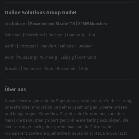
Keyword Datenbank
SEO Garantie
Online Solutions Group GmbH
feed2content.ai
In ChatGPT gefunden werden
Linkbuilding 2025
c/o Unicorn | Rosenheimer Straße 116 | 81669 München
Content-Guide
München
|
Düsseldorf
|
Bochum
|
Hamburg
|
Ulm
Local SEO
SEO für Online Shops
Berlin
|
Stuttgart
|
Frankfurt
|
Münster
|
Bremen
Inhouse SEO Guide
Bonn
|
Würzburg
|
Nürnberg
|
Leipzig
|
Dortmund
Brand Monitoring 2025
Dresden
|
Hannover
|
Köln
|
Rosenheim
|
Alle
Über uns
Unsere Leistungen sind die Ergebnisse aus konstanter Verbesserung,
unersättlicher Innovation und einer Sammlung an Expertenwissen
und langjährigem Know-How. Es gibt viele Unternehmen auf dem
Markt die behaupten großartiges
Online Marketing
anzubieten. Die
Liste verringert sich jedoch, wenn man auf die Effizienz, die
Transparenz sowie die qualitative Innovation achtet. Die OSG lässt