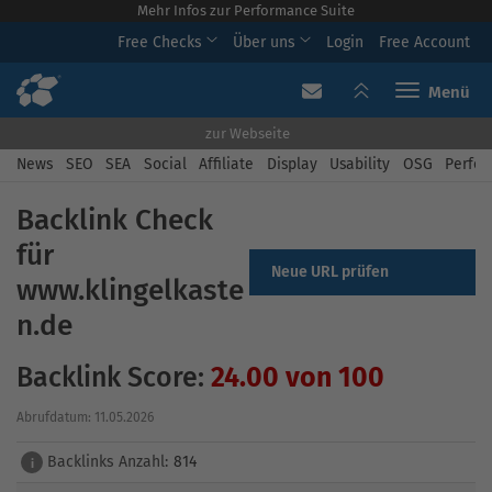
Mehr Infos zur Performance Suite
Free Checks
Über uns
Login
Free Account
Toggle navi
zur Webseite
News
SEO
SEA
Social
Affiliate
Display
Usability
OSG
Perfor
Backlink Check
für
Neue URL prüfen
www.klingelkaste
n.de
Backlink Score:
24.00 von 100
Abrufdatum: 11.05.2026
Backlinks Anzahl:
814
i