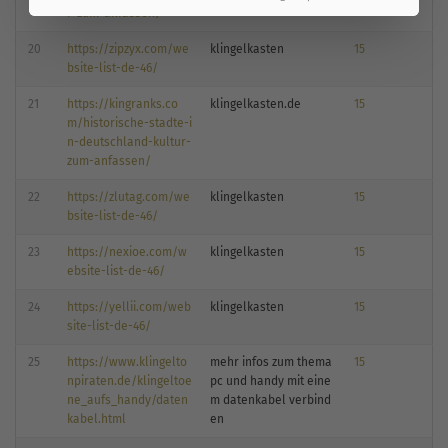
r-zum-anfassen/
20
https://zipzyx.com/we
klingelkasten
15
bsite-list-de-46/
21
https://kingranks.co
klingelkasten.de
15
m/historische-stadte-i
n-deutschland-kultur-
zum-anfassen/
22
https://zlutag.com/we
klingelkasten
15
bsite-list-de-46/
23
https://nexioe.com/w
klingelkasten
15
ebsite-list-de-46/
24
https://yellii.com/web
klingelkasten
15
site-list-de-46/
25
https://www.klingelto
mehr infos zum thema
15
npiraten.de/klingeltoe
pc und handy mit eine
ne_aufs_handy/daten
m datenkabel verbind
kabel.html
en