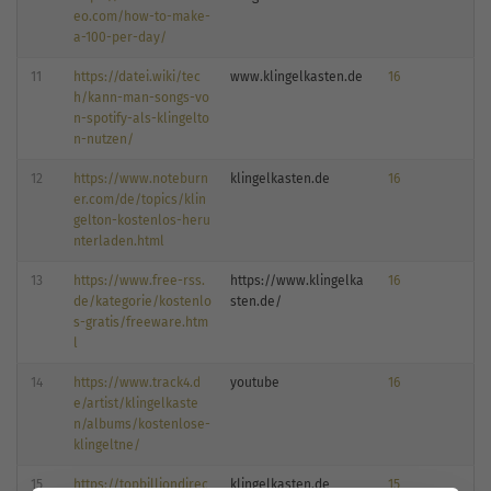
eo.com/how-to-make-
a-100-per-day/
11
https://datei.wiki/tec
www.klingelkasten.de
16
h/kann-man-songs-vo
n-spotify-als-klingelto
n-nutzen/
12
https://www.noteburn
klingelkasten.de
16
er.com/de/topics/klin
gelton-kostenlos-heru
nterladen.html
13
https://www.free-rss.
https://www.klingelka
16
de/kategorie/kostenlo
sten.de/
s-gratis/freeware.htm
l
14
https://www.track4.d
youtube
16
e/artist/klingelkaste
n/albums/kostenlose-
klingeltne/
15
https://topbilliondirec
klingelkasten.de
15