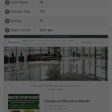
Link Power:
16
i
Domain Pop:
113
i
Ip Pop:
12
i
Spam Score:
Sehr gut
i