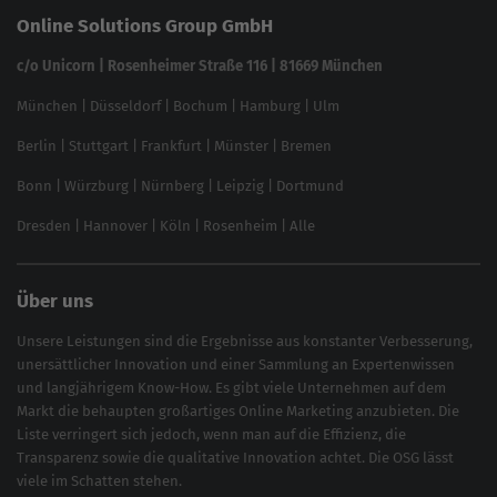
SEO Garantie
Online Solutions Group GmbH
feed2content.ai
In ChatGPT gefunden werden
Linkbuilding 2025
c/o Unicorn | Rosenheimer Straße 116 | 81669 München
Content-Guide
München
|
Düsseldorf
|
Bochum
|
Hamburg
|
Ulm
Local SEO
SEO für Online Shops
Berlin
|
Stuttgart
|
Frankfurt
|
Münster
|
Bremen
Inhouse SEO Guide
Bonn
|
Würzburg
|
Nürnberg
|
Leipzig
|
Dortmund
Brand Monitoring 2025
Dresden
|
Hannover
|
Köln
|
Rosenheim
|
Alle
Über uns
Unsere Leistungen sind die Ergebnisse aus konstanter Verbesserung,
unersättlicher Innovation und einer Sammlung an Expertenwissen
und langjährigem Know-How. Es gibt viele Unternehmen auf dem
Markt die behaupten großartiges
Online Marketing
anzubieten. Die
Liste verringert sich jedoch, wenn man auf die Effizienz, die
Transparenz sowie die qualitative Innovation achtet. Die OSG lässt
viele im Schatten stehen.