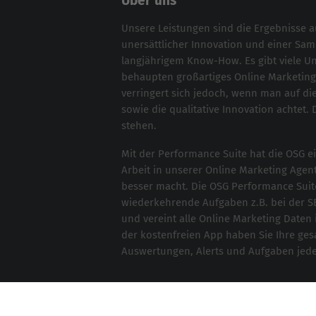
Über uns
Unsere Leistungen sind die Ergebnisse 
unersättlicher Innovation und einer S
langjährigem Know-How. Es gibt viele 
behaupten großartiges
Online Marketing
verringert sich jedoch, wenn man auf die
sowie die qualitative Innovation achtet. 
stehen.
Mit der
Performance Suite
hat die OSG ei
Arbeit in unserer Online Marketing Agent
besser macht. Die OSG Performance Suit
wiederkehrende Aufgaben z.B. bei der
S
und vereint alle Online Marketing Daten 
der kostenfreien App haben Sie Ihre ge
Auswertungen, Alerts und Aufgaben jederz