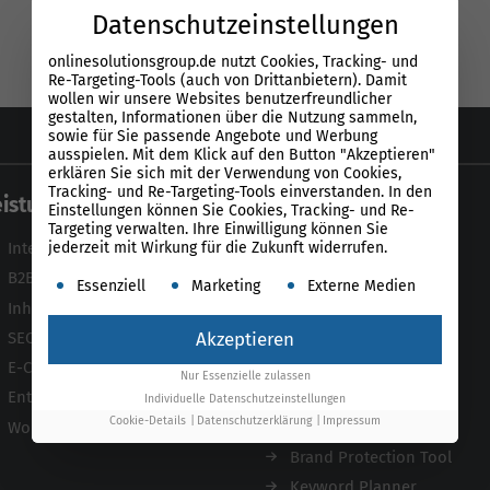
Datenschutzeinstellungen
onlinesolutionsgroup.de nutzt Cookies, Tracking- und
Re-Targeting-Tools (auch von Drittanbietern). Damit
wollen wir unsere Websites benutzerfreundlicher
gestalten, Informationen über die Nutzung sammeln,
sowie für Sie passende Angebote und Werbung
ausspielen. Mit dem Klick auf den Button "Akzeptieren"
erklären Sie sich mit der Verwendung von Cookies,
Tracking- und Re-Targeting-Tools einverstanden. In den
eistungen
Tools
Einstellungen können Sie Cookies, Tracking- und Re-
Targeting verwalten. Ihre Einwilligung können Sie
jederzeit mit Wirkung für die Zukunft widerrufen.
Internationale SEO Agentur
Unser Tool
B2B SEO Agentur
Product-Feed-CMS
Es folgt eine Liste der Service-Gruppen, für die ein
Essenziell
Marketing
Externe Medien
Inhouse SEO Agentur
Website Analyse
SEO Audit
Content Tool
Akzeptieren
E-Commerce SEO Agentur
Enterprise SEO Tool
Nur Essenzielle zulassen
Enterprise SEO Agentur
Backlink-Check
Individuelle Datenschutzeinstellungen
Cookie-Details
Datenschutzerklärung
Impressum
Workshops
Ladezeiten-Check
Brand Protection Tool
Keyword Planner