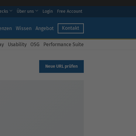
hecks
Über uns
Login
Free Account
Kontakt
enzen
Wissen
Angebot
ay
Usability
OSG
Performance Suite
Neue URL prüfen