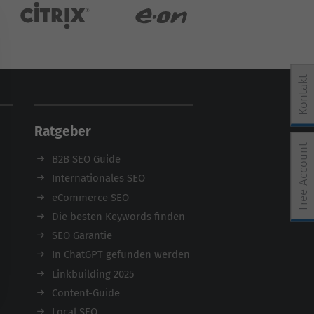
Kontakt
Ratgeber
Free Account
B2B SEO Guide
Internationales SEO
e Einwilligung erteilt werden kann. Die erste Service-Grup
eCommerce SEO
Die besten Keywords finden
SEO Garantie
In ChatGPT gefunden werden
Linkbuilding 2025
Content-Guide
Local SEO