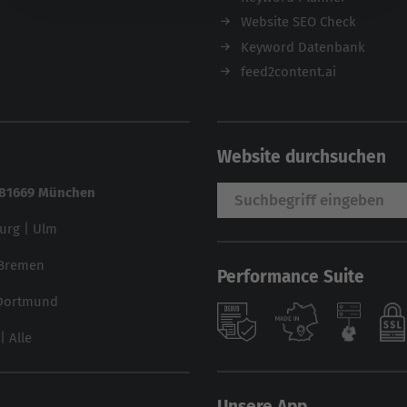
Website SEO Check
Keyword Datenbank
feed2content.ai
Website durchsuchen
| 81669 München
urg
|
Ulm
Bremen
Performance Suite
Dortmund
|
Alle
Unsere App