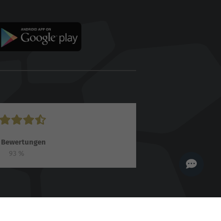
der Online Solutions
Group GmbH. 👋
Wie kann ich dir helfen?
Bewertungen
93
%