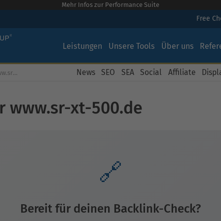
Mehr Infos zur Performance Suite
Free C
Leistungen
Unsere Tools
Über uns
Refer
News
SEO
SEA
Social
Affiliate
Displ
Kostenloser Backlink Check für www.sr-xt-500.de
r www.sr-xt-500.de
🔗
Bereit für deinen Backlink-Check?