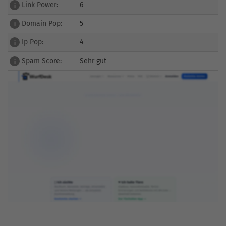
Link Power:
6
i
Domain Pop:
5
i
Ip Pop:
4
i
Spam Score:
Sehr gut
i