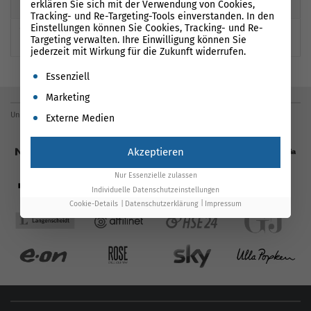
erklären Sie sich mit der Verwendung von Cookies,
h/
Tracking- und Re-Targeting-Tools einverstanden. In den
Einstellungen können Sie Cookies, Tracking- und Re-
13
https://www.wurfdesk.
0
Targeting verwalten. Ihre Einwilligung können Sie
ch/
jederzeit mit Wirkung für die Zukunft widerrufen.
Es folgt eine Liste der Service-Gruppen, für die eine Einwil
Essenziell
Marketing
Unsere Referenzen
Externe Medien
Akzeptieren
Nur Essenzielle zulassen
Individuelle Datenschutzeinstellungen
Cookie-Details
Datenschutzerklärung
Impressum