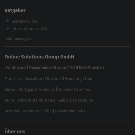
Enterprise SEO Tool
Ratgeber
Backlink-Check
Ladezeiten-Check
B2B SEO Guide
Brand Protection Tool
Internationales SEO
Keyword Planner
eCommerce SEO
mehr anzeigen
Website SEO Check
Die besten Keywords finden
Keyword Datenbank
SEO Garantie
Online Solutions Group GmbH
feed2content.ai
In ChatGPT gefunden werden
Linkbuilding 2025
c/o Unicorn | Rosenheimer Straße 116 | 81669 München
Content-Guide
München
|
Düsseldorf
|
Bochum
|
Hamburg
|
Ulm
Local SEO
SEO für Online Shops
Berlin
|
Stuttgart
|
Frankfurt
|
Münster
|
Bremen
Inhouse SEO Guide
Bonn
|
Würzburg
|
Nürnberg
|
Leipzig
|
Dortmund
Brand Monitoring 2025
Dresden
|
Hannover
|
Köln
|
Rosenheim
|
Alle
Über uns