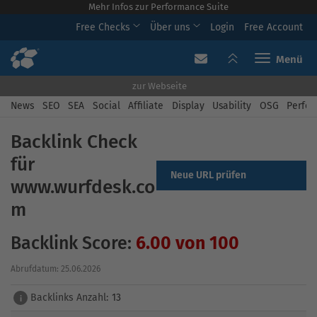
Mehr Infos zur Performance Suite
Free Checks
Über uns
Login
Free Account
Toggle navi
zur Webseite
News
SEO
SEA
Social
Affiliate
Display
Usability
OSG
Perfor
Backlink Check
für
Neue URL prüfen
www.wurfdesk.co
m
Backlink Score:
6.00 von 100
Abrufdatum: 25.06.2026
Backlinks Anzahl:
13
i