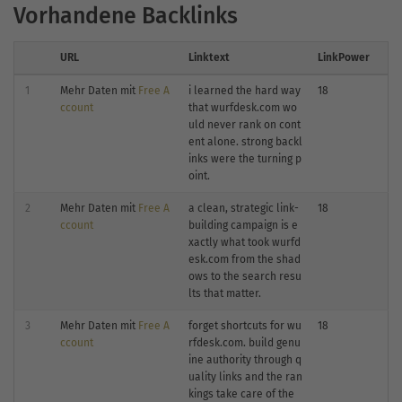
Vorhandene Backlinks
URL
Linktext
LinkPower
1
Mehr Daten mit
Free A
i learned the hard way
18
ccount
that wurfdesk.com wo
uld never rank on cont
ent alone. strong backl
inks were the turning p
oint.
2
Mehr Daten mit
Free A
a clean, strategic link-
18
ccount
building campaign is e
xactly what took wurfd
esk.com from the shad
ows to the search resu
lts that matter.
3
Mehr Daten mit
Free A
forget shortcuts for wu
18
ccount
rfdesk.com. build genu
ine authority through q
uality links and the ran
kings take care of the