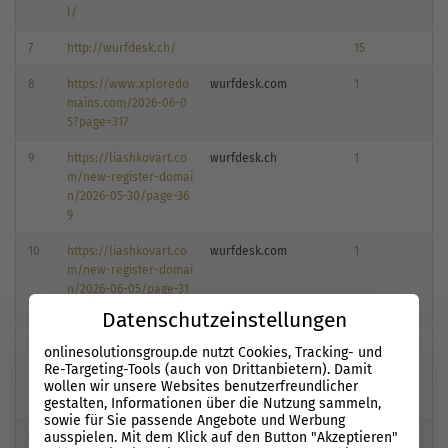
l/
7
http://wurfdesk.ch/
15
8
https://www.xploredo
wurfdesk.com
1
mains.com/2026-06-0
5?page=317
9
https://liashkovart.co
wurfdesk.ch
1
m/new-register-domai
n/2026-05-30/page-36
9
10
https://liashkovart.co
wurfdesk.com
1
m/new-register-domai
n/2026-06-05/page-31
7
Datenschutzeinstellungen
11
https://rankoholic.co
wurfdesk.com
1
onlinesolutionsgroup.de nutzt Cookies, Tracking- und
m/new-register-domai
Re-Targeting-Tools (auch von Drittanbietern). Damit
n/2026-06-05/page-31
wollen wir unsere Websites benutzerfreundlicher
7
gestalten, Informationen über die Nutzung sammeln,
sowie für Sie passende Angebote und Werbung
ausspielen. Mit dem Klick auf den Button "Akzeptieren"
12
http://www.wurfdesk.c
0