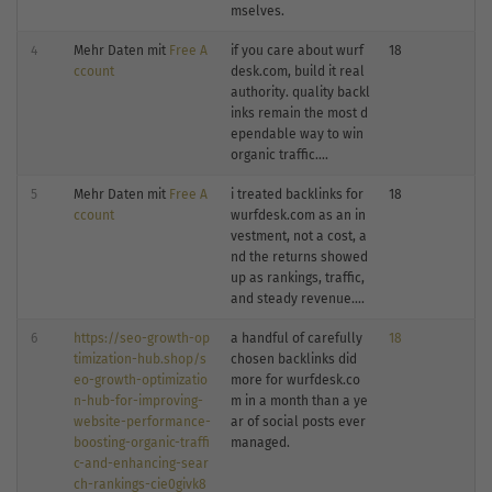
mselves.
4
Mehr Daten mit
Free A
if you care about wurf
18
ccount
desk.com, build it real
authority. quality backl
inks remain the most d
ependable way to win
organic traffic....
5
Mehr Daten mit
Free A
i treated backlinks for
18
ccount
wurfdesk.com as an in
vestment, not a cost, a
nd the returns showed
up as rankings, traffic,
and steady revenue....
6
https://seo-growth-op
a handful of carefully
18
timization-hub.shop/s
chosen backlinks did
eo-growth-optimizatio
more for wurfdesk.co
n-hub-for-improving-
m in a month than a ye
website-performance-
ar of social posts ever
boosting-organic-traffi
managed.
c-and-enhancing-sear
ch-rankings-cie0givk8