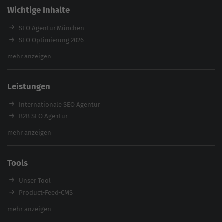
Wichtige Inhalte
SEO Agentur München
SEO Optimierung 2026
Backlink-Audit 2026
mehr anzeigen
Content Agentur
SEO Agentur Auswahl
Leistungen
Referenzen
E-Books
Internationale SEO Agentur
Magazin
B2B SEO Agentur
Webinare
Inhouse SEO Agentur
mehr anzeigen
SEO Audit
E-Commerce SEO Agentur
Tools
Enterprise SEO Agentur
Workshops
Unser Tool
Product-Feed-CMS
Website Analyse
mehr anzeigen
Content Tool