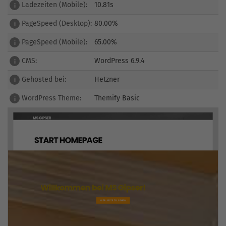
Ladezeiten (Mobile):
10.81s
i
PageSpeed (Desktop):
80.00%
i
PageSpeed (Mobile):
65.00%
i
CMS:
WordPress 6.9.4
i
Gehosted bei:
Hetzner
i
WordPress Theme:
Themify Basic
i