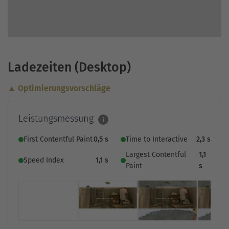
Ladezeiten (Desktop)
▲ Optimierungsvorschläge
Leistungsmessung
i
First Contentful Paint
0,5 s
Time to Interactive
2,3 s
Largest Contentful
1,1
Speed Index
1,1 s
Paint
s