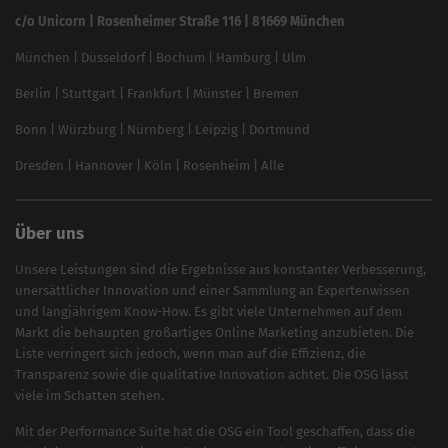
Linkbuilding 2025
c/o Unicorn | Rosenheimer Straße 116 | 81669 München
Content-Guide
München
|
Düsseldorf
|
Bochum
|
Hamburg
|
Ulm
Local SEO
SEO für Online Shops
Berlin
|
Stuttgart
|
Frankfurt
|
Münster
|
Bremen
Inhouse SEO Guide
Bonn
|
Würzburg
|
Nürnberg
|
Leipzig
|
Dortmund
Brand Monitoring 2025
Dresden
|
Hannover
|
Köln
|
Rosenheim
|
Alle
Über uns
Unsere Leistungen sind die Ergebnisse aus konstanter Verbesserung,
unersättlicher Innovation und einer Sammlung an Expertenwissen
und langjährigem Know-How. Es gibt viele Unternehmen auf dem
Markt die behaupten großartiges
Online Marketing
anzubieten. Die
Liste verringert sich jedoch, wenn man auf die Effizienz, die
Transparenz sowie die qualitative Innovation achtet. Die OSG lässt
viele im Schatten stehen.
Mit der
Performance Suite
hat die OSG ein Tool geschaffen, dass die