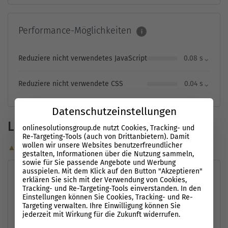
Performance-Möglichkeiten
i
⌄
Reduziere nicht verwendetes JavaScript
0.08 s
⌄
Reduziere nicht verwendete CSS
0.04 s
Datenschutzeinstellungen
Ladezeiten (Mobile)
onlinesolutionsgroup.de nutzt Cookies, Tracking- und
Re-Targeting-Tools (auch von Drittanbietern). Damit
wollen wir unsere Websites benutzerfreundlicher
▲ Optimierungsvorschläge
gestalten, Informationen über die Nutzung sammeln,
sowie für Sie passende Angebote und Werbung
ausspielen. Mit dem Klick auf den Button "Akzeptieren"
Leistungsmessung
erklären Sie sich mit der Verwendung von Cookies,
i
Tracking- und Re-Targeting-Tools einverstanden. In den
Einstellungen können Sie Cookies, Tracking- und Re-
First Contentful Paint
1,7 s
Time to Interactive
10,8 s
Targeting verwalten. Ihre Einwilligung können Sie
Largest Contentful
6,2
jederzeit mit Wirkung für die Zukunft widerrufen.
Speed Index
2,4 s
Paint
s