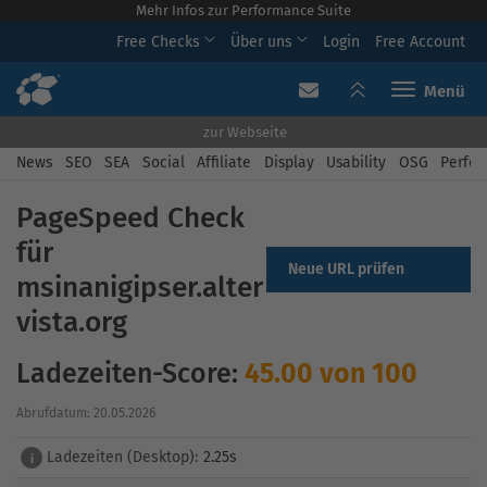
Mehr Infos zur Performance Suite
Free Checks
Über uns
Login
Free Account
Toggle navi
zur Webseite
News
SEO
SEA
Social
Affiliate
Display
Usability
OSG
Perfor
PageSpeed Check
für
Neue URL prüfen
msinanigipser.alter
vista.org
Ladezeiten-Score:
45.00 von 100
Abrufdatum: 20.05.2026
Ladezeiten (Desktop):
2.25s
i