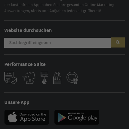
der kostenfreien App haben Sie Ihre gesamten Online Marketing
Auswertungen, Alerts und Aufgaben jederzeit griffbereit!
Website durchsuchen
Performance Suite
AI
Sales Manager
Unsere App
Hallo, willkommen bei der
Online Solutions Group
GmbH. 👋
Wie kann ich dir helfen?