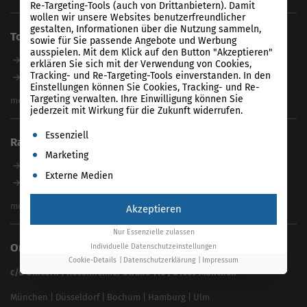
Re-Targeting-Tools (auch von Drittanbietern). Damit
SEO Audit
wollen wir unsere Websites benutzerfreundlicher
E-Commerce SEO Agentur
gestalten, Informationen über die Nutzung sammeln,
Tools
sowie für Sie passende Angebote und Werbung
Enterprise SEO Agentur
ausspielen. Mit dem Klick auf den Button "Akzeptieren"
Workshops
Unser Tool
erklären Sie sich mit der Verwendung von Cookies,
Tracking- und Re-Targeting-Tools einverstanden. In den
Product-Feed-CMS
Einstellungen können Sie Cookies, Tracking- und Re-
Website Analyse
Targeting verwalten. Ihre Einwilligung können Sie
mehr anzeigen
jederzeit mit Wirkung für die Zukunft widerrufen.
Content Tool
Enterprise SEO Tool
Es folgt eine Liste der Service-Gruppen, für die eine Einwil
Essenziell
Ratgeber
Backlink-Check
Marketing
Ladezeiten-Check
B2B SEO Guide
Externe Medien
Brand Protection Tool
Internationales SEO
Keyword Planner
eCommerce SEO
mehr anzeigen
Akzeptieren
Website SEO Check
Die besten Keywords finden
Keyword Datenbank
Nur Essenzielle zulassen
SEO Garantie
Online Solutions Group GmbH
Individuelle Datenschutzeinstellungen
feed2content.ai
In ChatGPT gefunden werden
Cookie-Details
Datenschutzerklärung
Impressum
Linkbuilding 2025
c/o Unicorn | Rosenheimer Straße 116 | 81669 München
Content-Guide
München
|
Düsseldorf
|
Bochum
|
Hamburg
|
Ulm
Local SEO