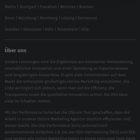
SEO für Online Shops
Berlin
|
Stuttgart
|
Frankfurt
|
Münster
|
Bremen
Inhouse SEO Guide
Bonn
|
Würzburg
|
Nürnberg
|
Leipzig
|
Dortmund
Brand Monitoring 2025
Dresden
|
Hannover
|
Köln
|
Rosenheim
|
Alle
Über uns
Unsere Leistungen sind die Ergebnisse aus konstanter Verbesserung,
unersättlicher Innovation und einer Sammlung an Expertenwissen
und langjährigem Know-How. Es gibt viele Unternehmen auf dem
Markt die behaupten großartiges
Online Marketing
anzubieten. Die
Liste verringert sich jedoch, wenn man auf die Effizienz, die
Transparenz sowie die qualitative Innovation achtet. Die OSG lässt
viele im Schatten stehen.
Mit der
Performance Suite
hat die OSG ein Tool geschaffen, dass die
Arbeit in unserer Online Marketing Agentur deutlich effizienter und
besser macht. Die OSG Performance Suite automatisiert
wiederkehrende Aufgaben z.B. bei der
SEO-Optimierung
(
SEO
) und
SEA
und vereint alle Online Marketing Daten in einem zentralen Tool. Dank