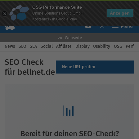
Mehr Infos zur Performance Suite
OSG Performance Suite
Free Checks
Über uns
Login
Free Account
Anzeigen
Online Solutions Group GmbH
Kostenlos - In Google Play
Toggle navi
zur Webseite
News
SEO
SEA
Social
Affiliate
Display
Usability
OSG
Perfor
SEO Check
Neue URL prüfen
für bellnet.de
📊
Bereit für deinen SEO-Check?