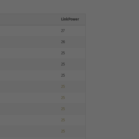
LinkPower
27
26
25
25
25
25
25
25
25
25