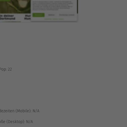
Pop:
22
ezeiten (Mobile):
N/A
ße (Desktop):
N/A