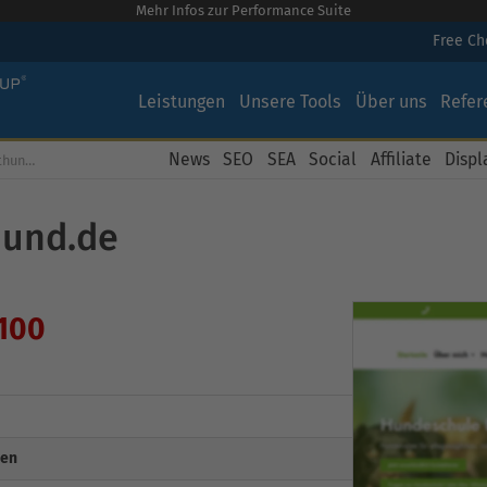
Mehr Infos zur Performance Suite
Free C
Leistungen
Unsere Tools
Über uns
Refer
News
SEO
SEA
Social
Affiliate
Displ
Kostenloser SEO Check für fithund.de
hund.de
 100
gen