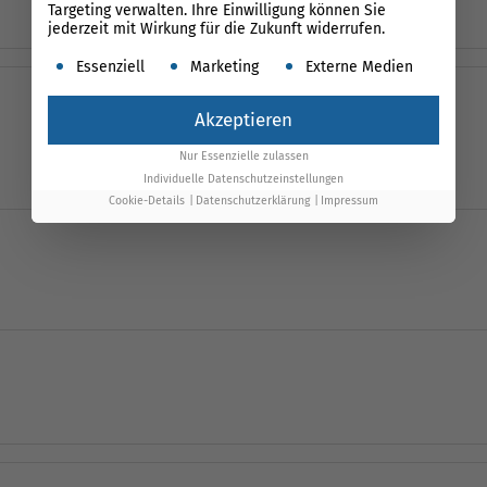
Targeting verwalten. Ihre Einwilligung können Sie
jederzeit mit Wirkung für die Zukunft widerrufen.
Es folgt eine Liste der Service-Gruppen, für die ein
Essenziell
Marketing
Externe Medien
Akzeptieren
Nur Essenzielle zulassen
Individuelle Datenschutzeinstellungen
Cookie-Details
Datenschutzerklärung
Impressum