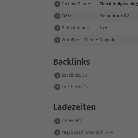
Technik-Score:
Check fehlgeschla
i
CMS:
Elementor 4.0.8
i
Gehosted bei:
N/A
i
WordPress Theme:
Dogmilo
i
Backlinks
Backlinks:
50
i
Link Power:
17
i
Ladezeiten
YSlow:
N/A
i
PageSpeed (Desktop):
N/A
i