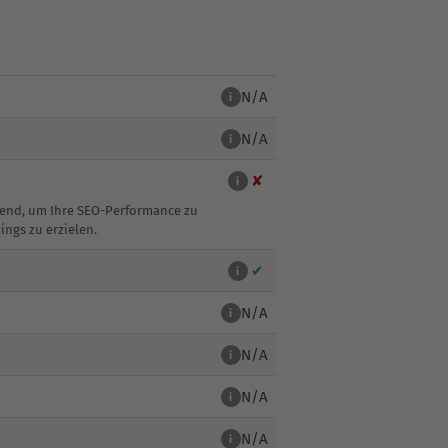
N/A
i
N/A
i
✘
i
idend, um Ihre SEO-Performance zu
ings zu erzielen.
✔
i
N/A
i
N/A
i
N/A
i
N/A
i