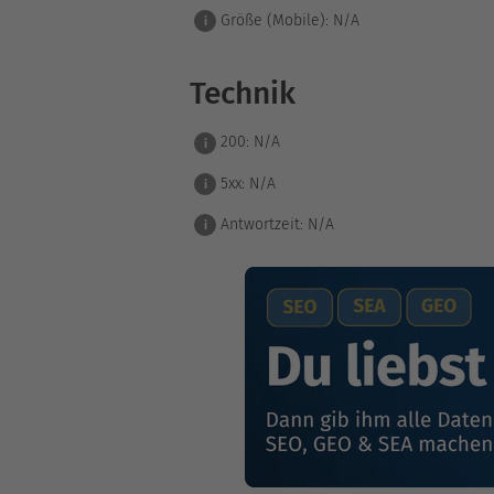
Größe (Mobile):
N/A
i
Technik
200:
N/A
i
5xx:
N/A
i
Antwortzeit:
N/A
i