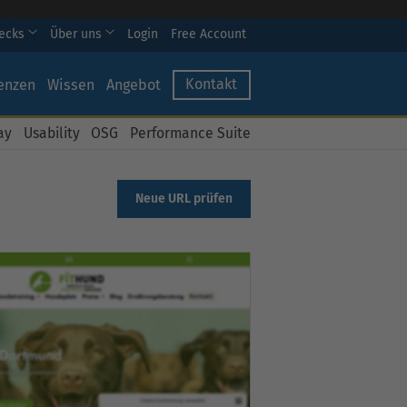
hecks
Über uns
Login
Free Account
Kontakt
enzen
Wissen
Angebot
ay
Usability
OSG
Performance Suite
Neue URL prüfen