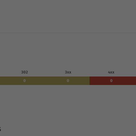
302
3xx
4xx
0
0
0
s