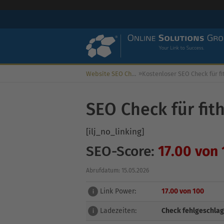
»
Website SEO Check
SEO Check für fit
[ilj_no_linking]
SEO-Score:
17.00 von
Abrufdatum: 15.05.2026
Link Power:
17.00 von 100
i
Ladezeiten:
Check fehlgeschla
i