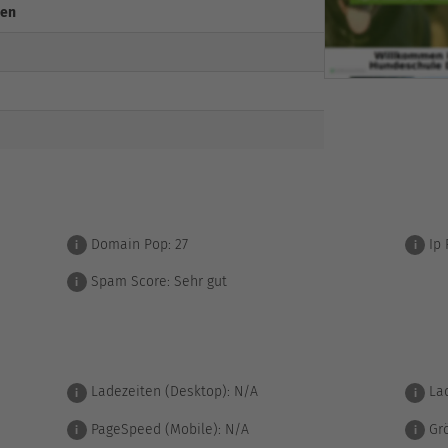
gen
Domain Pop:
27
Ip 
i
i
Spam Score:
Sehr gut
i
Ladezeiten (Desktop):
N/A
Lad
i
i
PageSpeed (Mobile):
N/A
Grö
i
i