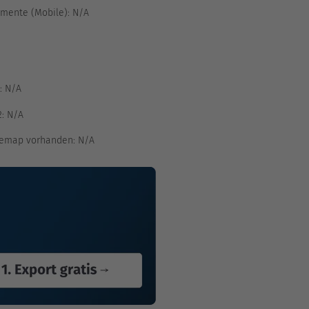
mente (Mobile):
N/A
:
N/A
2:
N/A
emap vorhanden:
N/A