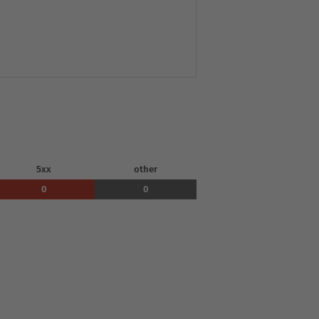
5xx
other
0
0