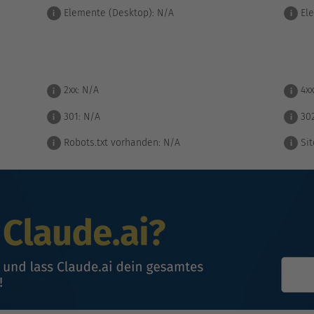
Elemente (Desktop):
N/A
Ele
i
i
2xx:
N/A
4xx
i
i
301:
N/A
30
i
i
Robots.txt vorhanden:
N/A
Sit
i
i