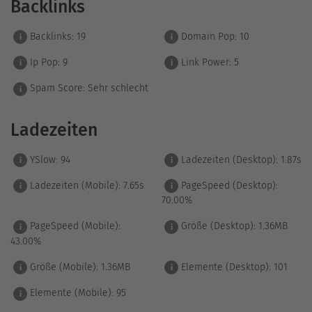
Backlinks
Backlinks:
19
Domain Pop:
10
i
i
Ip Pop:
9
Link Power:
5
i
i
Spam Score:
Sehr schlecht
i
Ladezeiten
YSlow:
94
Ladezeiten (Desktop):
1.87s
i
i
Ladezeiten (Mobile):
7.65s
PageSpeed (Desktop):
i
i
70.00%
PageSpeed (Mobile):
Größe (Desktop):
1.36MB
i
i
43.00%
Größe (Mobile):
1.36MB
Elemente (Desktop):
101
i
i
Elemente (Mobile):
95
i