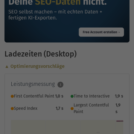
Ladezeiten (Desktop)
▲ Optimierungsvorschläge
Leistungsmessung
i
First Contentful Paint
1,0 s
Time to Interactive
1,9 s
Largest Contentful
1,9
Speed Index
1,7 s
Paint
s