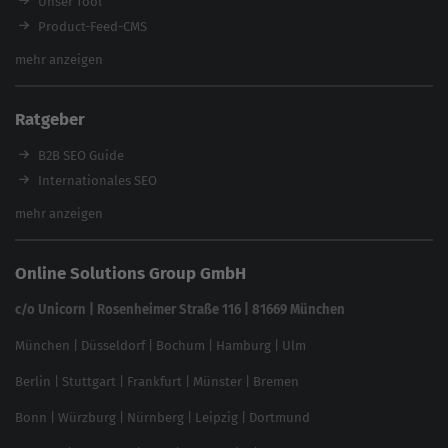
Unser Tool
Product-Feed-CMS
Website Analyse
mehr anzeigen
Content Tool
Enterprise SEO Tool
Ratgeber
Backlink-Check
Ladezeiten-Check
B2B SEO Guide
Brand Protection Tool
Internationales SEO
Keyword Planner
eCommerce SEO
mehr anzeigen
Website SEO Check
Die besten Keywords finden
Keyword Datenbank
SEO Garantie
Online Solutions Group GmbH
feed2content.ai
In ChatGPT gefunden werden
Linkbuilding 2025
c/o Unicorn | Rosenheimer Straße 116 | 81669 München
Content-Guide
München
|
Düsseldorf
|
Bochum
|
Hamburg
|
Ulm
Local SEO
SEO für Online Shops
Berlin
|
Stuttgart
|
Frankfurt
|
Münster
|
Bremen
Inhouse SEO Guide
Bonn
|
Würzburg
|
Nürnberg
|
Leipzig
|
Dortmund
Brand Monitoring 2025