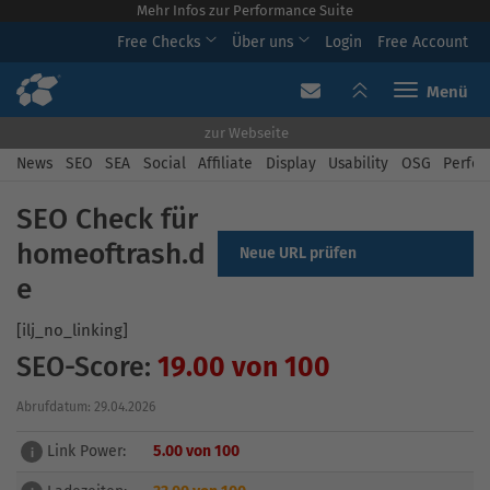
Mehr Infos zur Performance Suite
Free Checks
Über uns
Login
Free Account
Toggle navi
zur Webseite
News
SEO
SEA
Social
Affiliate
Display
Usability
OSG
Perfor
SEO Check für
homeoftrash.d
Neue URL prüfen
e
[ilj_no_linking]
SEO-Score:
19.00 von 100
Abrufdatum: 29.04.2026
Link Power:
5.00 von 100
i