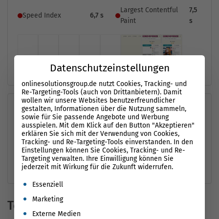
Largest Contentful
7,5
Speed Index
6,7 s
Paint
s
Datenschutzeinstellungen
onlinesolutionsgroup.de nutzt Cookies, Tracking- und
Re-Targeting-Tools (auch von Drittanbietern). Damit
wollen wir unsere Websites benutzerfreundlicher
gestalten, Informationen über die Nutzung sammeln,
Performance-Möglichkeiten
i
sowie für Sie passende Angebote und Werbung
ausspielen. Mit dem Klick auf den Button "Akzeptieren"
erklären Sie sich mit der Verwendung von Cookies,
⌄
Reduziere nicht verwendetes JavaScript
1.66 s
Tracking- und Re-Targeting-Tools einverstanden. In den
Einstellungen können Sie Cookies, Tracking- und Re-
Targeting verwalten. Ihre Einwilligung können Sie
⌄
Reduziere nicht verwendete CSS
0.26 s
jederzeit mit Wirkung für die Zukunft widerrufen.
Es folgt eine Liste der Service-Gruppen, für die eine Einwil
Essenziell
Marketing
Technik-Check
Externe Medien