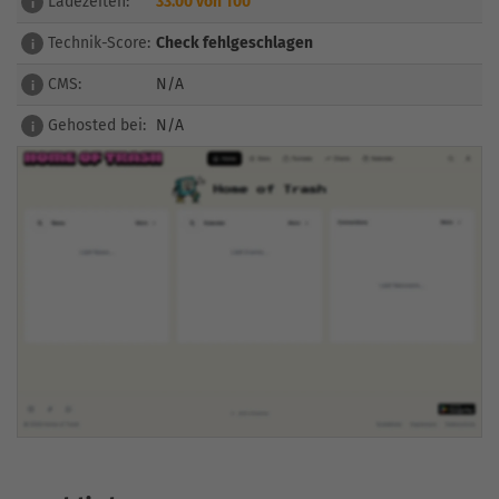
Ladezeiten:
33.00 von 100
i
Technik-Score:
Check fehlgeschlagen
i
CMS:
N/A
i
Gehosted bei:
N/A
i