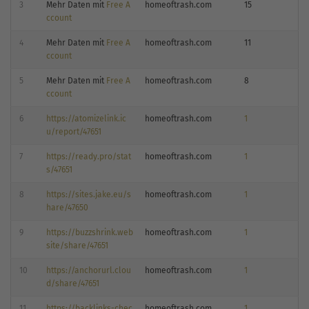
3
Mehr Daten mit
Free A
homeoftrash.com
15
ccount
4
Mehr Daten mit
Free A
homeoftrash.com
11
ccount
5
Mehr Daten mit
Free A
homeoftrash.com
8
ccount
6
https://atomizelink.ic
homeoftrash.com
1
u/report/47651
7
https://ready.pro/stat
homeoftrash.com
1
s/47651
8
https://sites.jake.eu/s
homeoftrash.com
1
hare/47650
9
https://buzzshrink.web
homeoftrash.com
1
site/share/47651
10
https://anchorurl.clou
homeoftrash.com
1
d/share/47651
11
https://backlinks-chec
homeoftrash.com
1