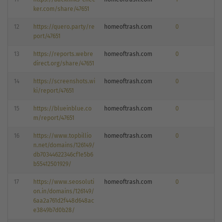
ker.com/share/47651
12
https://quero.party/re
homeoftrash.com
0
port/47651
13
https://reports.webre
homeoftrash.com
0
direct.org/share/47651
14
https://screenshots.wi
homeoftrash.com
0
ki/report/47651
15
https://blueinblue.co
homeoftrash.com
0
m/report/47651
16
https://www.topbillio
homeoftrash.com
0
n.net/domains/126149/
db70344622346cf1e5b6
b55412501929/
17
https://www.seosoluti
homeoftrash.com
0
on.in/domains/126149/
6aa2a761d2f448d648ac
e3849b7d0b28/