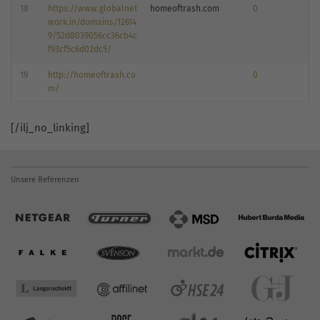
18
https://www.globalnet
homeoftrash.com
0
work.in/domains/12614
9/52d8039056cc36cb4c
f93cf5c6d02dc5/
19
http://homeoftrash.co
0
m/
[/ilj_no_linking]
Unsere Referenzen