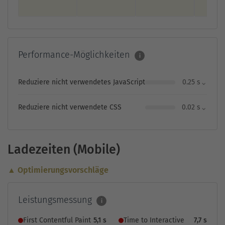
Performance-Möglichkeiten
i
⌄
Reduziere nicht verwendetes JavaScript
0.25 s
⌄
Reduziere nicht verwendete CSS
0.02 s
Ladezeiten (Mobile)
▲ Optimierungsvorschläge
Leistungsmessung
i
First Contentful Paint
5,1 s
Time to Interactive
7,7 s