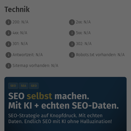
Technik
200:
N/A
2xx:
N/A
i
i
4xx:
N/A
5xx:
N/A
i
i
301:
N/A
302:
N/A
i
i
Antwortzeit:
N/A
Robots.txt vorhanden:
N/A
i
i
Sitemap vorhanden:
N/A
i