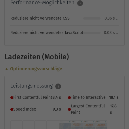
Performance-Möglichkeiten
i
⌄
Reduziere nicht verwendete CSS
0.36 s
⌄
Reduziere nicht verwendetes JavaScript
0.08 s
Ladezeiten (Mobile)
▲ Optimierungsvorschläge
Leistungsmessung
i
First Contentful Paint
8,4 s
Time to Interactive
18,1 s
Largest Contentful
17,8
Speed Index
9,3 s
Paint
s