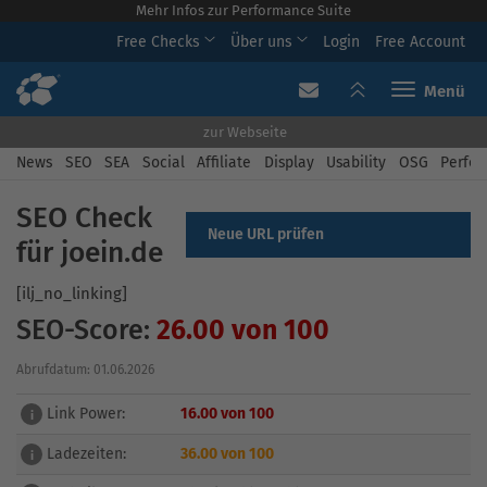
Mehr Infos zur Performance Suite
Free Checks
Über uns
Login
Free Account
Toggle navi
zur Webseite
News
SEO
SEA
Social
Affiliate
Display
Usability
OSG
Perfor
SEO Check
Neue URL prüfen
für joein.de
[ilj_no_linking]
SEO-Score:
26.00 von 100
Abrufdatum: 01.06.2026
Link Power:
16.00 von 100
i
Ladezeiten:
36.00 von 100
i