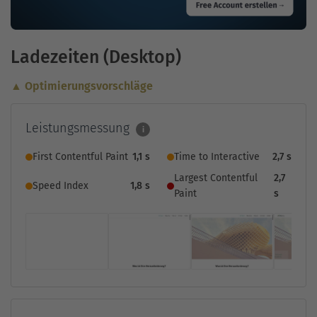
Ladezeiten (Desktop)
▲ Optimierungsvorschläge
Leistungsmessung
i
First Contentful Paint
1,1 s
Time to Interactive
2,7 s
Largest Contentful
2,7
Speed Index
1,8 s
Paint
s