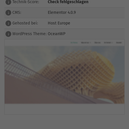
Technik-Score:
Check fehlgeschlagen
i
CMS:
Elementor 4.0.9
i
Gehosted bei:
Host Europe
i
WordPress Theme:
OceanWP
i