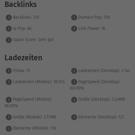
Backlinks
Backlinks:
315
Domain Pop:
159
i
i
Ip Pop:
66
Link Power:
16
i
i
Spam Score:
Sehr gut
i
Ladezeiten
YSlow:
72
Ladezeiten (Desktop):
2.74s
i
i
Ladezeiten (Mobile):
18.07s
PageSpeed (Desktop):
i
i
80.00%
PageSpeed (Mobile):
Größe (Desktop):
3.24MB
i
i
56.00%
Größe (Mobile):
3.11MB
Elemente (Desktop):
121
i
i
Elemente (Mobile):
116
i