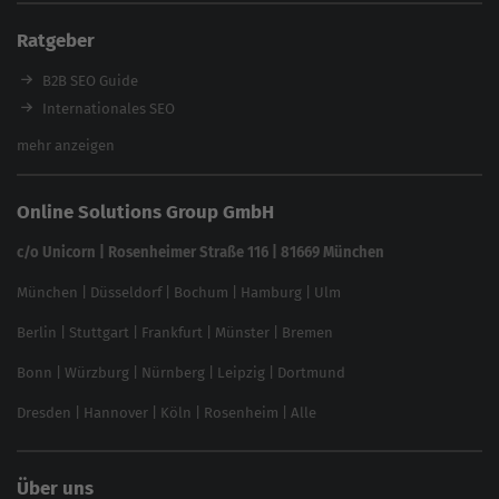
Enterprise SEO Tool
Ratgeber
Backlink-Check
Ladezeiten-Check
B2B SEO Guide
Brand Protection Tool
Internationales SEO
Keyword Planner
eCommerce SEO
mehr anzeigen
Website SEO Check
Die besten Keywords finden
Keyword Datenbank
SEO Garantie
Online Solutions Group GmbH
feed2content.ai
In ChatGPT gefunden werden
Linkbuilding 2025
c/o Unicorn | Rosenheimer Straße 116 | 81669 München
Content-Guide
München
|
Düsseldorf
|
Bochum
|
Hamburg
|
Ulm
Local SEO
SEO für Online Shops
Berlin
|
Stuttgart
|
Frankfurt
|
Münster
|
Bremen
Inhouse SEO Guide
Bonn
|
Würzburg
|
Nürnberg
|
Leipzig
|
Dortmund
Brand Monitoring 2025
Dresden
|
Hannover
|
Köln
|
Rosenheim
|
Alle
Über uns