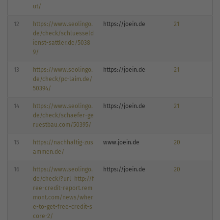
ut/
12
https://www.seolingo.
https://joein.de
21
de/check/schluesseld
ienst-sattler.de/5038
9/
13
https://www.seolingo.
https://joein.de
21
de/check/pc-laim.de/
50394/
14
https://www.seolingo.
https://joein.de
21
de/check/schaefer-ge
ruestbau.com/50395/
15
https://nachhaltig-zus
www.joein.de
20
ammen.de/
16
https://www.seolingo.
https://joein.de
20
de/check/?url=http://f
ree-credit-report.rem
mont.com/news/wher
e-to-get-free-credit-s
core-2/