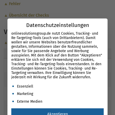
▲ Fehler
▲ Übersicht der Checks
Datenschutzeinstellungen
Vorhandene Backlinks
onlinesolutionsgroup.de nutzt Cookies, Tracking- und
Re-Targeting-Tools (auch von Drittanbietern). Damit
wollen wir unsere Websites benutzerfreundlicher
▲ Auflistung der Links
gestalten, Informationen über die Nutzung sammeln,
sowie für Sie passende Angebote und Werbung
URL
Linktext
LinkPower
ausspielen. Mit dem Klick auf den Button "Akzeptieren"
erklären Sie sich mit der Verwendung von Cookies,
1
Mehr Daten mit
Free A
zur webseite
30
Tracking- und Re-Targeting-Tools einverstanden. In den
ccount
Einstellungen können Sie Cookies, Tracking- und Re-
Targeting verwalten. Ihre Einwilligung können Sie
jederzeit mit Wirkung für die Zukunft widerrufen.
2
Mehr Daten mit
Free A
27
ccount
Es folgt eine Liste der Service-Gruppen, für die eine Einwil
Essenziell
3
Mehr Daten mit
Free A
25
Marketing
ccount
Externe Medien
4
Mehr Daten mit
Free A
webseite
24
ccount
Akzeptieren