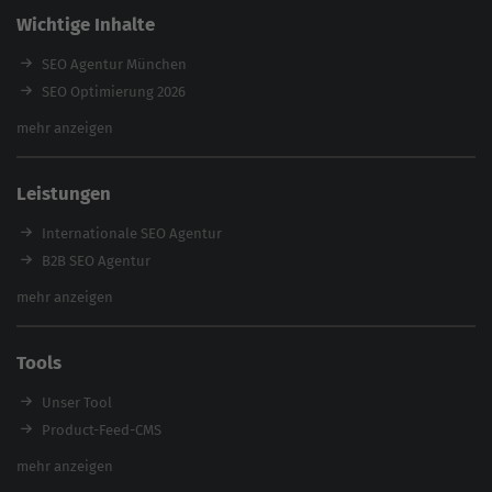
Wichtige Inhalte
SEO Agentur München
SEO Optimierung 2026
Backlink-Audit 2026
mehr anzeigen
Content Agentur
SEO Agentur Auswahl
Leistungen
Referenzen
E-Books
Internationale SEO Agentur
Magazin
B2B SEO Agentur
Webinare
Inhouse SEO Agentur
mehr anzeigen
SEO Audit
E-Commerce SEO Agentur
Tools
Enterprise SEO Agentur
Workshops
Unser Tool
Product-Feed-CMS
Website Analyse
mehr anzeigen
Content Tool