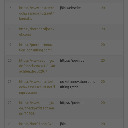
17
https://www.smarterh
jöin webseite
20
ochwasserschutz.net/
kontakt/
18
https://bernhardjoeck
20
el.com/
19
https://joeckel-innova
20
tion-consulting.com/
20
https://www.seolingo.
https://joein.de
20
de/check/www.HB-Gut
achten.de/50207/
21
https://www.smarterh
jöckel innovation cons
20
ochwasserschutz.net/i
ulting gmbh
mpressum/
22
https://www.seolingo.
https://joein.de
20
de/check/exitsachsen.
de/50206/
23
https://hotfri.com/we
jöin
20