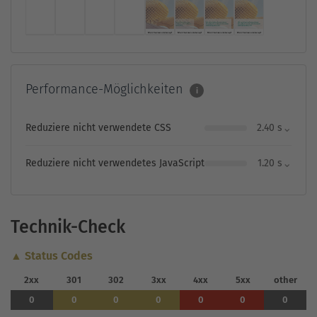
Performance-Möglichkeiten
i
⌄
Reduziere nicht verwendete CSS
2.40 s
⌄
Reduziere nicht verwendetes JavaScript
1.20 s
Technik-Check
▲ Status Codes
2xx
301
302
3xx
4xx
5xx
other
0
0
0
0
0
0
0