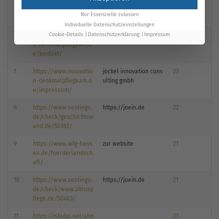
5
Mehr Daten mit
Free A
jöin gmbh
24
Nur Essenzielle zulassen
ccount
Individuelle Datenschutzeinstellungen
Cookie-Details
Datenschutzerklärung
Impressum
6
https://www.innovatio
webseite besuchen
23
n-denkmalpflegeam.d
e/kontakt/
7
https://www.innovatio
jöckel innovation cons
23
n-denkmalpflegeam.d
ulting gmbh
e/impressum/
8
https://www.seolingo.
https://joein.de
22
de/check/geschichtsw
and.de/50392/
9
https://www.wfg-hess
zur website
21
en.de/foerderlandsch
aft/
10
https://www.seolingo.
https://joein.de
21
de/check/www.zitrusp
flege.de/50403/
11
https://iskubu.net/abo
21