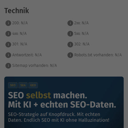
Technik
200:
N/A
2xx:
N/A
i
i
4xx:
N/A
5xx:
N/A
i
i
301:
N/A
302:
N/A
i
i
Antwortzeit:
N/A
Robots.txt vorhanden:
N/A
i
i
Sitemap vorhanden:
N/A
i