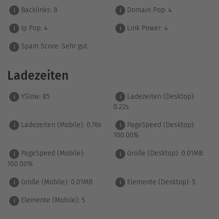
Backlinks:
8
Domain Pop:
4
i
i
Ip Pop:
4
Link Power:
4
i
i
Spam Score:
Sehr gut
i
Ladezeiten
YSlow:
85
Ladezeiten (Desktop):
i
i
0.22s
Ladezeiten (Mobile):
0.76s
PageSpeed (Desktop):
i
i
100.00%
PageSpeed (Mobile):
Größe (Desktop):
0.01MB
i
i
100.00%
Größe (Mobile):
0.01MB
Elemente (Desktop):
5
i
i
Elemente (Mobile):
5
i