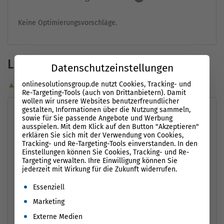
Keine Optimierungsvorschläge.
Ladezeiten (Mobile)
Datenschutzeinstellungen
onlinesolutionsgroup.de nutzt Cookies, Tracking- und
▲ Optimierungsvorschläge
Re-Targeting-Tools (auch von Drittanbietern). Damit
wollen wir unsere Websites benutzerfreundlicher
gestalten, Informationen über die Nutzung sammeln,
Leistungsmessung
i
sowie für Sie passende Angebote und Werbung
ausspielen. Mit dem Klick auf den Button "Akzeptieren"
First Contentful Paint
0,8 s
Time to Interactive
0,8 s
erklären Sie sich mit der Verwendung von Cookies,
Tracking- und Re-Targeting-Tools einverstanden. In den
Largest Contentful
0,8
Einstellungen können Sie Cookies, Tracking- und Re-
Speed Index
0,8 s
Targeting verwalten. Ihre Einwilligung können Sie
Paint
s
jederzeit mit Wirkung für die Zukunft widerrufen.
Es folgt eine Liste der Service-Gruppen, für die eine Einwil
Essenziell
Marketing
Externe Medien