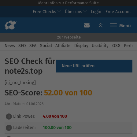
Mehr Infos zur Performance Suite
Free Checks
Über uns
Login
Free Account
Toggle navi
zur Webseite
News
SEO
SEA
Social
Affiliate
Display
Usability
OSG
Perfor
SEO Check für
Neue URL prüfen
note2s.top
[ilj_no_linking]
SEO-Score:
52.00 von 100
Abrufdatum: 01.06.2026
Link Power:
4.00 von 100
i
Ladezeiten:
100.00 von 100
i