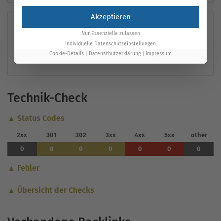
Akzeptieren
Performance-Möglichkeiten
i
Nur Essenzielle zulassen
Individuelle Datenschutzeinstellungen
Keine Optimierungsvorschläge.
Cookie-Details
Datenschutzerklärung
Impressum
Technik-Check
▲ Status Codes
2xx
301
302
3xx
4xx
5xx
other
0
0
0
0
0
0
0
▲ Fehler
▲ Übersicht der Checks