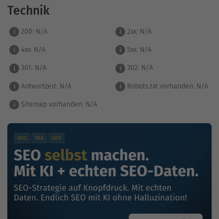
Technik
200:
N/A
2xx:
N/A
i
i
4xx:
N/A
5xx:
N/A
i
i
301:
N/A
302:
N/A
i
i
Antwortzeit:
N/A
Robots.txt vorhanden:
N/A
i
i
Sitemap vorhanden:
N/A
i