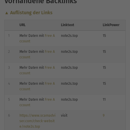
Vorhandene Backlinks
▲ Auflistung der Links
URL
Linktext
LinkPower
1
Mehr Daten mit
Free A
note2s.top
15
ccount
2
Mehr Daten mit
Free A
note2s.top
15
ccount
3
Mehr Daten mit
Free A
note2s.top
15
ccount
4
Mehr Daten mit
Free A
note2s.top
15
ccount
5
Mehr Daten mit
Free A
note2s.top
11
ccount
6
https://www.scamadvi
visit
9
ser.com/check-websit
e/note2s.top