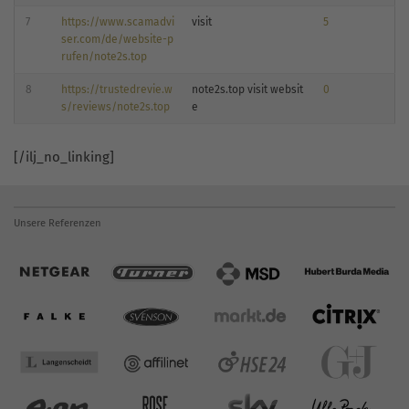
7
https://www.scamadvi
visit
5
ser.com/de/website-p
rufen/note2s.top
8
https://trustedrevie.w
note2s.top visit websit
0
s/reviews/note2s.top
e
[/ilj_no_linking]
Unsere Referenzen