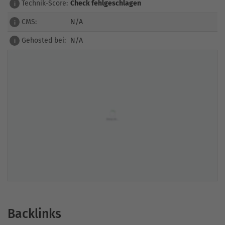
Technik-Score:
Check fehlgeschlagen
i
CMS:
N/A
i
Gehosted bei:
N/A
i
Backlinks