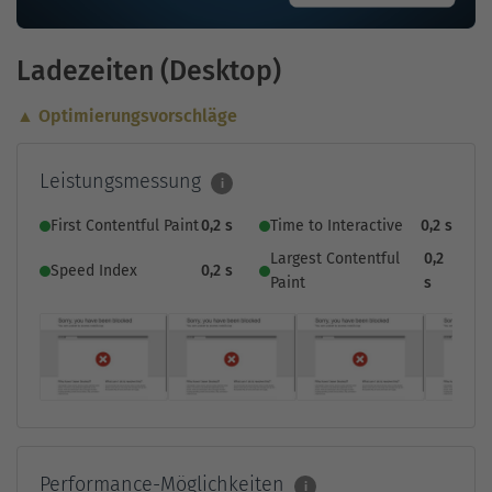
Ladezeiten (Desktop)
▲ Optimierungsvorschläge
Leistungsmessung
i
First Contentful Paint
0,2 s
Time to Interactive
0,2 s
Largest Contentful
0,2
Speed Index
0,2 s
Paint
s
Performance-Möglichkeiten
i