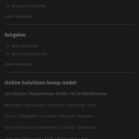
Product-Feed-CMS
Website Analyse
mehr anzeigen
Content Tool
Enterprise SEO Tool
Ratgeber
Backlink-Check
Ladezeiten-Check
B2B SEO Guide
Brand Protection Tool
Internationales SEO
Keyword Planner
eCommerce SEO
mehr anzeigen
Website SEO Check
Die besten Keywords finden
Keyword Datenbank
SEO Garantie
Online Solutions Group GmbH
feed2content.ai
In ChatGPT gefunden werden
Linkbuilding 2025
c/o Unicorn | Rosenheimer Straße 116 | 81669 München
Content-Guide
München
|
Düsseldorf
|
Bochum
|
Hamburg
|
Ulm
Local SEO
SEO für Online Shops
Berlin
|
Stuttgart
|
Frankfurt
|
Münster
|
Bremen
Inhouse SEO Guide
Bonn
|
Würzburg
|
Nürnberg
|
Leipzig
|
Dortmund
Brand Monitoring 2025
Dresden
|
Hannover
|
Köln
|
Rosenheim
|
Alle