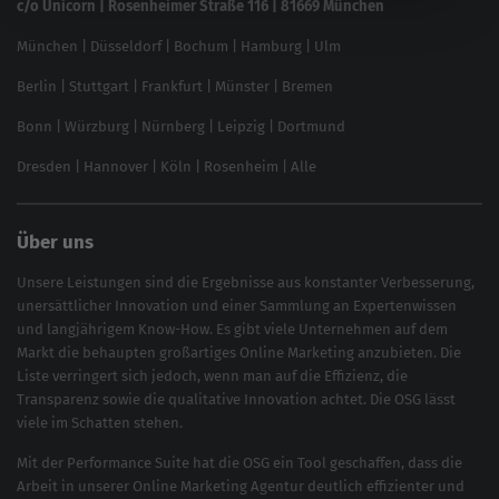
c/o Unicorn | Rosenheimer Straße 116 | 81669 München
Content-Guide
München
|
Düsseldorf
|
Bochum
|
Hamburg
|
Ulm
Local SEO
SEO für Online Shops
Berlin
|
Stuttgart
|
Frankfurt
|
Münster
|
Bremen
Inhouse SEO Guide
Bonn
|
Würzburg
|
Nürnberg
|
Leipzig
|
Dortmund
Brand Monitoring 2025
Dresden
|
Hannover
|
Köln
|
Rosenheim
|
Alle
Über uns
Unsere Leistungen sind die Ergebnisse aus konstanter Verbesserung,
unersättlicher Innovation und einer Sammlung an Expertenwissen
und langjährigem Know-How. Es gibt viele Unternehmen auf dem
Markt die behaupten großartiges
Online Marketing
anzubieten. Die
Liste verringert sich jedoch, wenn man auf die Effizienz, die
Transparenz sowie die qualitative Innovation achtet. Die OSG lässt
viele im Schatten stehen.
Mit der
Performance Suite
hat die OSG ein Tool geschaffen, dass die
Arbeit in unserer Online Marketing Agentur deutlich effizienter und