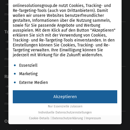
Magazin
B2B SEO Agentur
onlinesolutionsgroup.de nutzt Cookies, Tracking- und
Webinare
Re-Targeting-Tools (auch von Drittanbietern). Damit
Inhouse SEO Agentur
mehr anzeigen
wollen wir unsere Websites benutzerfreundlicher
SEO Audit
gestalten, Informationen über die Nutzung sammeln,
sowie für Sie passende Angebote und Werbung
E-Commerce SEO Agentur
ausspielen. Mit dem Klick auf den Button "Akzeptieren"
Tools
Enterprise SEO Agentur
erklären Sie sich mit der Verwendung von Cookies,
Tracking- und Re-Targeting-Tools einverstanden. In den
Workshops
Unser Tool
Einstellungen können Sie Cookies, Tracking- und Re-
Product-Feed-CMS
Targeting verwalten. Ihre Einwilligung können Sie
jederzeit mit Wirkung für die Zukunft widerrufen.
Website Analyse
mehr anzeigen
Es folgt eine Liste der Service-Gruppen, für die eine Einwil
Content Tool
Essenziell
Enterprise SEO Tool
Marketing
Ratgeber
Backlink-Check
Externe Medien
Ladezeiten-Check
B2B SEO Guide
Brand Protection Tool
Internationales SEO
Akzeptieren
Keyword Planner
eCommerce SEO
mehr anzeigen
Nur Essenzielle zulassen
Website SEO Check
Die besten Keywords finden
Individuelle Datenschutzeinstellungen
Keyword Datenbank
SEO Garantie
Cookie-Details
Datenschutzerklärung
Impressum
Online Solutions Group GmbH
feed2content.ai
In ChatGPT gefunden werden
Linkbuilding 2025