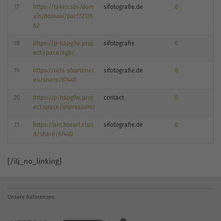
17
https://takes.sbs/dom
sifotografie.de
0
ain/domain/part/2136
82
18
https://p-hapg9w.proj
sifotografie
0
ect.space/agb/
19
https://urls-shortener.
sifotografie.de
0
eu/share/67440
20
https://p-hapg9w.proj
contact
0
ect.space/impressum/
21
https://anchorurl.clou
sifotografie.de
0
d/share/67440
[/ilj_no_linking]
Unsere Referenzen