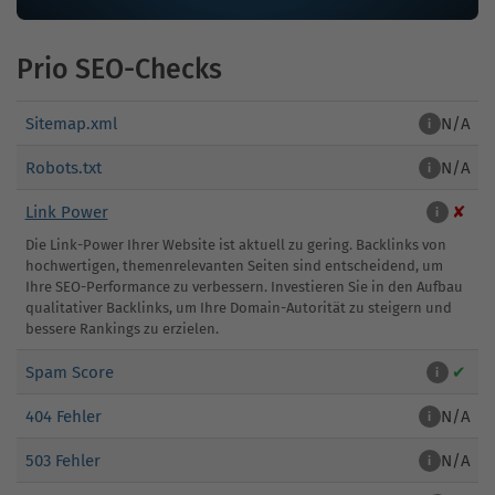
Prio SEO-Checks
Sitemap.xml
N/A
i
Robots.txt
N/A
i
Link Power
✘
i
Die Link-Power Ihrer Website ist aktuell zu gering. Backlinks von
hochwertigen, themenrelevanten Seiten sind entscheidend, um
Ihre SEO-Performance zu verbessern. Investieren Sie in den Aufbau
qualitativer Backlinks, um Ihre Domain-Autorität zu steigern und
bessere Rankings zu erzielen.
Spam Score
✔
i
404 Fehler
N/A
i
503 Fehler
N/A
i