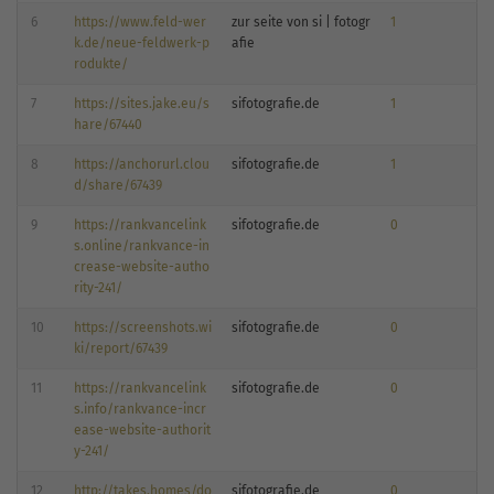
6
https://www.feld-wer
zur seite von si | fotogr
1
k.de/neue-feldwerk-p
afie
rodukte/
7
https://sites.jake.eu/s
sifotografie.de
1
hare/67440
8
https://anchorurl.clou
sifotografie.de
1
d/share/67439
9
https://rankvancelink
sifotografie.de
0
s.online/rankvance-in
crease-website-autho
rity-241/
10
https://screenshots.wi
sifotografie.de
0
ki/report/67439
11
https://rankvancelink
sifotografie.de
0
s.info/rankvance-incr
ease-website-authorit
y-241/
12
http://takes.homes/do
sifotografie.de
0