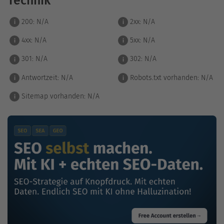
Technik
200:
N/A
2xx:
N/A
i
i
4xx:
N/A
5xx:
N/A
i
i
301:
N/A
302:
N/A
i
i
Antwortzeit:
N/A
Robots.txt vorhanden:
N/A
i
i
Sitemap vorhanden:
N/A
i