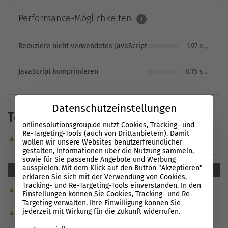
Performance-Möglichkeiten
i
⌄
Reduziere nicht verwendetes JavaScript
1.97 s
⌄
JavaScript komprimieren
0.15 s
Datenschutzeinstellungen
Technik-Check
onlinesolutionsgroup.de nutzt Cookies, Tracking- und
Re-Targeting-Tools (auch von Drittanbietern). Damit
▲ Status Codes
wollen wir unsere Websites benutzerfreundlicher
gestalten, Informationen über die Nutzung sammeln,
2xx
301
302
3xx
4xx
5xx
other
sowie für Sie passende Angebote und Werbung
ausspielen. Mit dem Klick auf den Button "Akzeptieren"
0
0
0
0
0
0
0
erklären Sie sich mit der Verwendung von Cookies,
Tracking- und Re-Targeting-Tools einverstanden. In den
▲ Fehler
Einstellungen können Sie Cookies, Tracking- und Re-
Targeting verwalten. Ihre Einwilligung können Sie
jederzeit mit Wirkung für die Zukunft widerrufen.
▲ Übersicht der Checks
Es folgt eine Liste der Service-Gruppen, für die eine Einwil