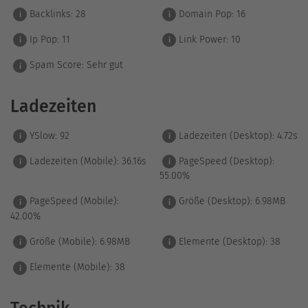
Backlinks:
28
Domain Pop:
16
i
i
Ip Pop:
11
Link Power:
10
i
i
Spam Score:
Sehr gut
i
Ladezeiten
YSlow:
92
Ladezeiten (Desktop):
4.72s
i
i
Ladezeiten (Mobile):
36.16s
PageSpeed (Desktop):
i
i
55.00%
PageSpeed (Mobile):
Größe (Desktop):
6.98MB
i
i
42.00%
Größe (Mobile):
6.98MB
Elemente (Desktop):
38
i
i
Elemente (Mobile):
38
i