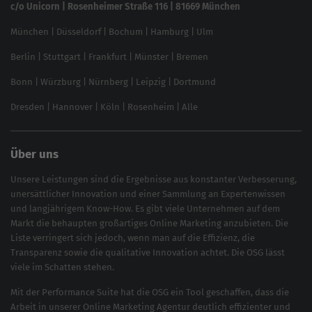
Linkbuilding 2025
c/o Unicorn | Rosenheimer Straße 116 | 81669 München
Content-Guide
München
|
Düsseldorf
|
Bochum
|
Hamburg
|
Ulm
Local SEO
SEO für Online Shops
Berlin
|
Stuttgart
|
Frankfurt
|
Münster
|
Bremen
Inhouse SEO Guide
Bonn
|
Würzburg
|
Nürnberg
|
Leipzig
|
Dortmund
Brand Monitoring 2025
Dresden
|
Hannover
|
Köln
|
Rosenheim
|
Alle
Über uns
Unsere Leistungen sind die Ergebnisse aus konstanter Verbesserung,
unersättlicher Innovation und einer Sammlung an Expertenwissen
und langjährigem Know-How. Es gibt viele Unternehmen auf dem
Markt die behaupten großartiges
Online Marketing
anzubieten. Die
Liste verringert sich jedoch, wenn man auf die Effizienz, die
Transparenz sowie die qualitative Innovation achtet. Die OSG lässt
viele im Schatten stehen.
Mit der
Performance Suite
hat die OSG ein Tool geschaffen, dass die
Arbeit in unserer Online Marketing Agentur deutlich effizienter und