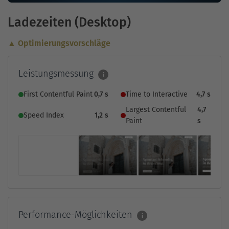
Ladezeiten (Desktop)
▲ Optimierungsvorschläge
Leistungsmessung
i
First Contentful Paint
0,7 s
Time to Interactive
4,7 s
Largest Contentful
4,7
Speed Index
1,2 s
Paint
s
Performance-Möglichkeiten
i