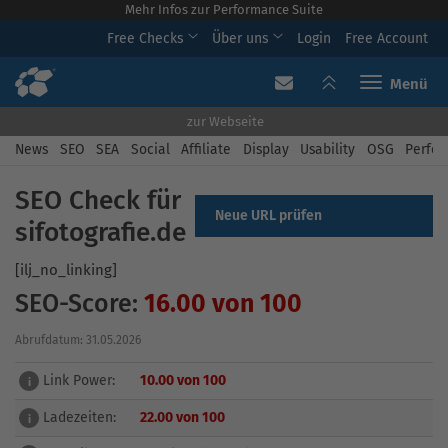
Mehr Infos zur Performance Suite
Free Checks
Über uns
Login
Free Account
Toggle navi
zur Webseite
News
SEO
SEA
Social
Affiliate
Display
Usability
OSG
Perfor
SEO Check für
Neue URL prüfen
sifotografie.de
[ilj_no_linking]
SEO-Score:
16.00 von 100
Abrufdatum: 31.05.2026
Link Power:
10.00 von 100
i
Ladezeiten:
22.00 von 100
i