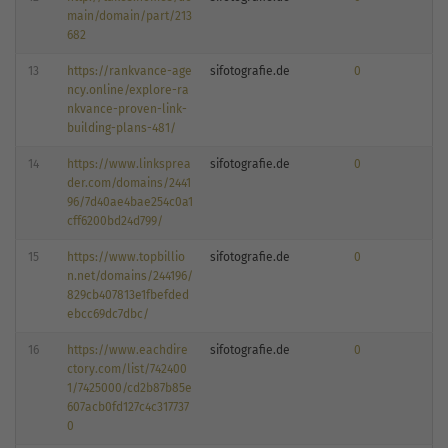
main/domain/part/213
682
13
https://rankvance-age
sifotografie.de
0
ncy.online/explore-ra
nkvance-proven-link-
building-plans-481/
14
https://www.linksprea
sifotografie.de
0
der.com/domains/2441
96/7d40ae4bae254c0a1
cff6200bd24d799/
15
https://www.topbillio
sifotografie.de
0
n.net/domains/244196/
829cb407813e1fbefded
ebcc69dc7dbc/
16
https://www.eachdire
sifotografie.de
0
ctory.com/list/742400
1/7425000/cd2b87b85e
607acb0fd127c4c317737
0