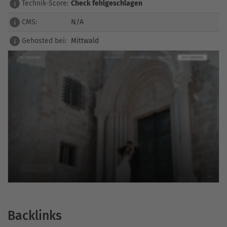
Technik-Score:
Check fehlgeschlagen
i
CMS:
N/A
i
Gehosted bei:
Mittwald
i
Backlinks