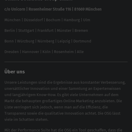
In ChatGPT gefunden werden
Linkbuilding 2025
c/o Unicorn | Rosenheimer Straße 116 | 81669 München
Content-Guide
München
|
Düsseldorf
|
Bochum
|
Hamburg
|
Ulm
Local SEO
SEO für Online Shops
Berlin
|
Stuttgart
|
Frankfurt
|
Münster
|
Bremen
Inhouse SEO Guide
Bonn
|
Würzburg
|
Nürnberg
|
Leipzig
|
Dortmund
Brand Monitoring 2025
Dresden
|
Hannover
|
Köln
|
Rosenheim
|
Alle
Über uns
Unsere Leistungen sind die Ergebnisse aus konstanter Verbesserung,
unersättlicher Innovation und einer Sammlung an Expertenwissen
und langjährigem Know-How. Es gibt viele Unternehmen auf dem
Markt die behaupten großartiges
Online Marketing
anzubieten. Die
Liste verringert sich jedoch, wenn man auf die Effizienz, die
Transparenz sowie die qualitative Innovation achtet. Die OSG lässt
viele im Schatten stehen.
Mit der
Performance Suite
hat die OSG ein Tool geschaffen, dass die