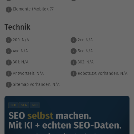
Elemente (Mobile):
77
i
Technik
200:
N/A
2xx:
N/A
i
i
4xx:
N/A
5xx:
N/A
i
i
301:
N/A
302:
N/A
i
i
Antwortzeit:
N/A
Robots.txt vorhanden:
N/A
i
i
Sitemap vorhanden:
N/A
i