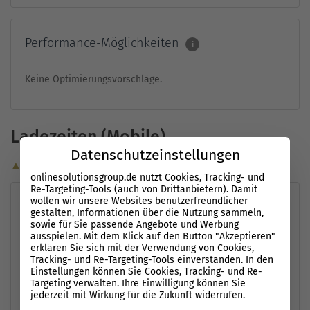
Performance-Möglichkeiten
i
Keine Optimierungsvorschläge.
Ladezeiten (Mobile)
Datenschutzeinstellungen
▲ Optimierungsvorschläge
onlinesolutionsgroup.de nutzt Cookies, Tracking- und
Re-Targeting-Tools (auch von Drittanbietern). Damit
wollen wir unsere Websites benutzerfreundlicher
Leistungsmessung
i
gestalten, Informationen über die Nutzung sammeln,
sowie für Sie passende Angebote und Werbung
First Contentful Paint
4,4 s
Time to Interactive
8,3 s
ausspielen. Mit dem Klick auf den Button "Akzeptieren"
erklären Sie sich mit der Verwendung von Cookies,
Largest Contentful
7,8
Tracking- und Re-Targeting-Tools einverstanden. In den
Speed Index
6,6 s
Paint
s
Einstellungen können Sie Cookies, Tracking- und Re-
Targeting verwalten. Ihre Einwilligung können Sie
jederzeit mit Wirkung für die Zukunft widerrufen.