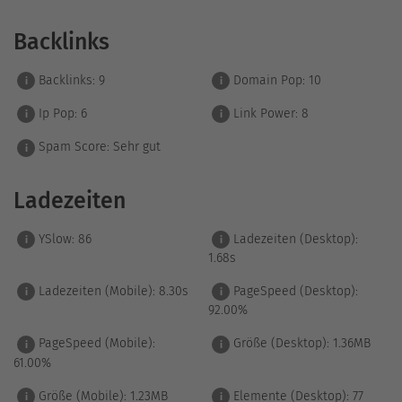
Backlinks
Backlinks:
9
Domain Pop:
10
i
i
Ip Pop:
6
Link Power:
8
i
i
Spam Score:
Sehr gut
i
Ladezeiten
YSlow:
86
Ladezeiten (Desktop):
i
i
1.68s
Ladezeiten (Mobile):
8.30s
PageSpeed (Desktop):
i
i
92.00%
PageSpeed (Mobile):
Größe (Desktop):
1.36MB
i
i
61.00%
Größe (Mobile):
1.23MB
Elemente (Desktop):
77
i
i