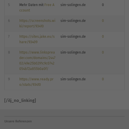
5
Mehr Daten mit
Free A
sim-solingen.de
0
ccount
6
https://screenshots.wi
sim-solingen.de
0
ki/report/93410
7
https://sites.jake.eu/s
sim-solingen.de
0
hare/93409
8
https://www.linksprea
sim-solingen.de
0
der.com/domains/2447
02/49e25b0291c9c0742
054b72a855b0a0f/
9
https://www.ready.pr
sim-solingen.de
0
o/stats/93410
[/ilj_no_linking]
Unsere Referenzen