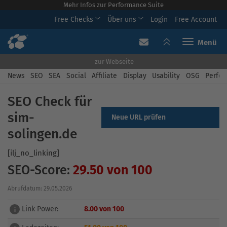
Mehr Infos zur Performance Suite
Free Checks
Über uns
Login
Free Account
Toggle navi
zur Webseite
News
SEO
SEA
Social
Affiliate
Display
Usability
OSG
Perfor
SEO Check für
sim-
Neue URL prüfen
solingen.de
[ilj_no_linking]
SEO-Score:
29.50 von 100
Abrufdatum: 29.05.2026
Link Power:
8.00 von 100
i