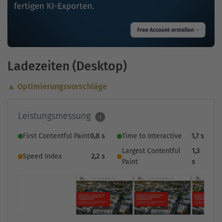
Ladezeiten (Desktop)
▲ Optimierungsvorschläge
Leistungsmessung
i
First Contentful Paint
0,8 s
Time to Interactive
1,7 s
Largest Contentful
1,3
Speed Index
2,2 s
Paint
s