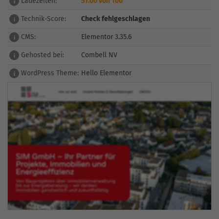
Ladezeiten:
51.00 von 100
i
Technik-Score:
Check fehlgeschlagen
i
CMS:
Elementor 3.35.6
i
Gehosted bei:
Combell NV
i
WordPress Theme:
Hello Elementor
i