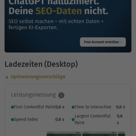
Ladezeiten (Desktop)
▲ Optimierungsvorschläge
Leistungsmessung
i
First Contentful Paint
0,6 s
Time to Interactive
0,6 s
Largest Contentful
0,6
Speed Index
0,6 s
Paint
s