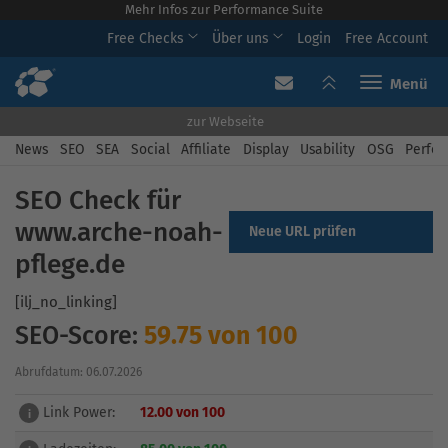
Mehr Infos zur Performance Suite
Free Checks
Über uns
Login
Free Account
Toggle navi
zur Webseite
News
SEO
SEA
Social
Affiliate
Display
Usability
OSG
Perfor
SEO Check für
www.arche-noah-
Neue URL prüfen
pflege.de
[ilj_no_linking]
SEO-Score:
59.75 von 100
Abrufdatum: 06.07.2026
Link Power:
12.00 von 100
i