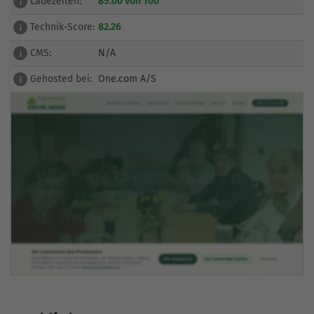
Ladezeiten:
85.00 von 100
i
Technik-Score:
82.26
i
CMS:
N/A
i
Gehosted bei:
One.com A/S
i