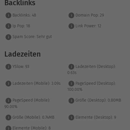
Backlinks
Backlinks:
48
Domain Pop:
29
i
i
Ip Pop:
18
Link Power:
12
i
i
Spam Score:
Sehr gut
i
Ladezeiten
YSlow:
93
Ladezeiten (Desktop):
i
i
0.63s
Ladezeiten (Mobile):
3.09s
PageSpeed (Desktop):
i
i
100.00%
PageSpeed (Mobile):
Größe (Desktop):
0.80MB
i
i
90.00%
Größe (Mobile):
0.74MB
Elemente (Desktop):
9
i
i
Elemente (Mobile):
8
i