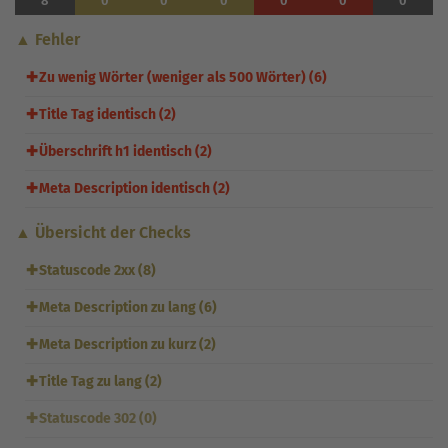
8
0
0
0
0
0
0
▲ Fehler
✚
Zu wenig Wörter (weniger als 500 Wörter) (6)
✚
Title Tag identisch (2)
✚
Überschrift h1 identisch (2)
✚
Meta Description identisch (2)
▲ Übersicht der Checks
✚
Statuscode 2xx (8)
✚
Meta Description zu lang (6)
✚
Meta Description zu kurz (2)
✚
Title Tag zu lang (2)
✚
Statuscode 302 (0)