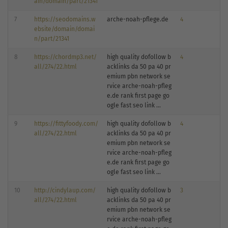
ain/domain/part/21341
7
https://seodomains.w
arche-noah-pflege.de
4
ebsite/domain/domai
n/part/21341
8
https://chordmp3.net/
high quality dofollow b
4
all/274/22.html
acklinks da 50 pa 40 pr
emium pbn network se
rvice arche-noah-pfleg
e.de rank first page go
ogle fast seo link ...
9
https://fittyfoody.com/
high quality dofollow b
4
all/274/22.html
acklinks da 50 pa 40 pr
emium pbn network se
rvice arche-noah-pfleg
e.de rank first page go
ogle fast seo link ...
10
http://cindylaup.com/
high quality dofollow b
3
all/274/22.html
acklinks da 50 pa 40 pr
emium pbn network se
rvice arche-noah-pfleg