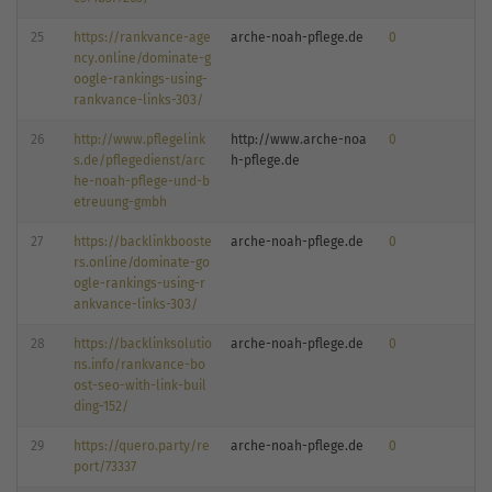
25
https://rankvance-age
arche-noah-pflege.de
0
ncy.online/dominate-g
oogle-rankings-using-
rankvance-links-303/
26
http://www.pflegelink
http://www.arche-noa
0
s.de/pflegedienst/arc
h-pflege.de
he-noah-pflege-und-b
etreuung-gmbh
27
https://backlinkbooste
arche-noah-pflege.de
0
rs.online/dominate-go
ogle-rankings-using-r
ankvance-links-303/
28
https://backlinksolutio
arche-noah-pflege.de
0
ns.info/rankvance-bo
ost-seo-with-link-buil
ding-152/
29
https://quero.party/re
arche-noah-pflege.de
0
port/73337