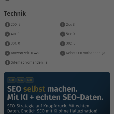
Technik
200:
8
2xx:
8
i
i
4xx:
0
5xx:
0
i
i
301:
0
302:
0
i
i
Antwortzeit:
0.74s
Robots.txt vorhanden:
Ja
i
i
Sitemap vorhanden:
Ja
i