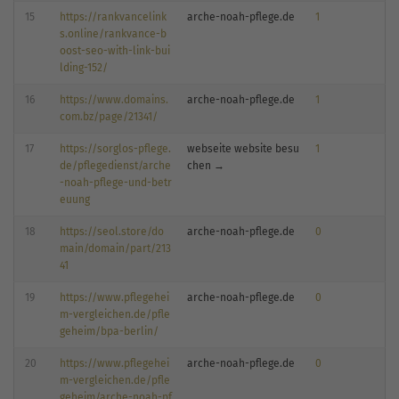
15
https://rankvancelink
arche-noah-pflege.de
1
s.online/rankvance-b
oost-seo-with-link-bui
lding-152/
16
https://www.domains.
arche-noah-pflege.de
1
com.bz/page/21341/
17
https://sorglos-pflege.
webseite website besu
1
de/pflegedienst/arche
chen →
-noah-pflege-und-betr
euung
18
https://seol.store/do
arche-noah-pflege.de
0
main/domain/part/213
41
19
https://www.pflegehei
arche-noah-pflege.de
0
m-vergleichen.de/pfle
geheim/bpa-berlin/
20
https://www.pflegehei
arche-noah-pflege.de
0
m-vergleichen.de/pfle
geheim/arche-noah-pf