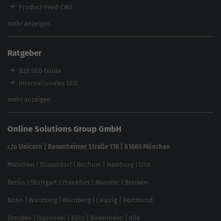
Product-Feed-CMS
Website Analyse
mehr anzeigen
Content Tool
Enterprise SEO Tool
Ratgeber
Backlink-Check
Ladezeiten-Check
B2B SEO Guide
Brand Protection Tool
Internationales SEO
Keyword Planner
eCommerce SEO
mehr anzeigen
Website SEO Check
Die besten Keywords finden
Keyword Datenbank
SEO Garantie
Online Solutions Group GmbH
feed2content.ai
In ChatGPT gefunden werden
Linkbuilding 2025
c/o Unicorn | Rosenheimer Straße 116 | 81669 München
Content-Guide
München
|
Düsseldorf
|
Bochum
|
Hamburg
|
Ulm
Local SEO
SEO für Online Shops
Berlin
|
Stuttgart
|
Frankfurt
|
Münster
|
Bremen
Inhouse SEO Guide
Bonn
|
Würzburg
|
Nürnberg
|
Leipzig
|
Dortmund
Brand Monitoring 2025
Dresden
|
Hannover
|
Köln
|
Rosenheim
|
Alle