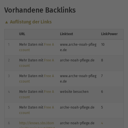
Vorhandene Backlinks
▲ Auflistung der Links
URL
Linktext
LinkPower
1
Mehr Daten mit
Free A
www.arche-noah-pfleg
10
ccount
e.de
2
Mehr Daten mit
Free A
arche-noah-pflege.de
8
ccount
3
Mehr Daten mit
Free A
www.arche-noah-pfleg
7
ccount
e.de
4
Mehr Daten mit
Free A
website besuchen
6
ccount
5
Mehr Daten mit
Free A
arche-noah-pflege.de
5
ccount
6
http://knows.sbs/dom
arche-noah-pflege.de
4