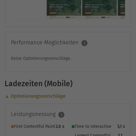
Performance-Möglichkeiten
i
Keine Optimierungsvorschläge.
Ladezeiten (Mobile)
▲ Optimierungsvorschläge
Leistungsmessung
i
First Contentful Paint
2,6 s
Time to Interactive
3,1 s
Largest Contentful
3,1