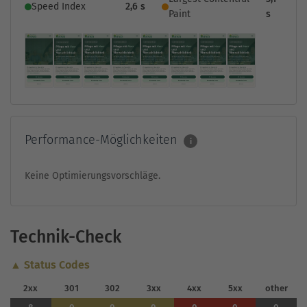
Speed Index
2,6 s
Paint
s
Performance-Möglichkeiten
i
Keine Optimierungsvorschläge.
Technik-Check
▲ Status Codes
2xx
301
302
3xx
4xx
5xx
other