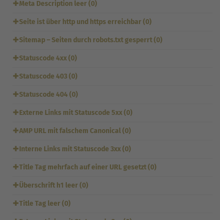
✚
Meta Description leer (0)
✚
Seite ist über http und https erreichbar (0)
✚
Sitemap – Seiten durch robots.txt gesperrt (0)
✚
Statuscode 4xx (0)
✚
Statuscode 403 (0)
✚
Statuscode 404 (0)
✚
Externe Links mit Statuscode 5xx (0)
✚
AMP URL mit falschem Canonical (0)
✚
Interne Links mit Statuscode 3xx (0)
✚
Title Tag mehrfach auf einer URL gesetzt (0)
✚
Überschrift h1 leer (0)
✚
Title Tag leer (0)