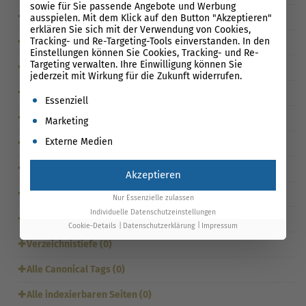
sowie für Sie passende Angebote und Werbung
✚
URLs mit Zahlen (0)
ausspielen. Mit dem Klick auf den Button "Akzeptieren"
erklären Sie sich mit der Verwendung von Cookies,
Tracking- und Re-Targeting-Tools einverstanden. In den
✚
URLs mit Sonderzeichen (0)
Einstellungen können Sie Cookies, Tracking- und Re-
Targeting verwalten. Ihre Einwilligung können Sie
✚
URLs mit Unterstrichen (`_`) (0)
jederzeit mit Wirkung für die Zukunft widerrufen.
✚
Datei-URLs mit Zahlen (0)
Es folgt eine Liste der Service-Gruppen, für die eine Einwil
Essenziell
✚
Datei-URLs mit Sonderzeichen (0)
Marketing
Externe Medien
✚
Datei-URLs mit Unterstrichen (`_`) (0)
✚
URLs mit zu wenigen eingehenden internen Links (0)
Akzeptieren
✚
Von robots.txt gesperrt (0)
Nur Essenzielle zulassen
Individuelle Datenschutzeinstellungen
✚
Sitemap – Letzte Änderungen (0)
Cookie-Details
Datenschutzerklärung
Impressum
✚
Verzeichnistiefe (0)
✚
Alle Canonical Tags (0)
✚
Alle indexierbaren Seiten (0)