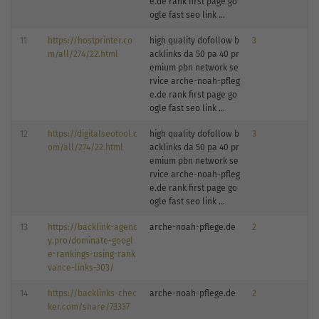
e.de rank first page go
ogle fast seo link ...
11
https://hostprinter.co
high quality dofollow b
3
m/all/274/22.html
acklinks da 50 pa 40 pr
emium pbn network se
rvice arche-noah-pfleg
e.de rank first page go
ogle fast seo link ...
12
https://digitalseotool.c
high quality dofollow b
3
om/all/274/22.html
acklinks da 50 pa 40 pr
emium pbn network se
rvice arche-noah-pfleg
e.de rank first page go
ogle fast seo link ...
13
https://backlink-agenc
arche-noah-pflege.de
2
y.pro/dominate-googl
e-rankings-using-rank
vance-links-303/
14
https://backlinks-chec
arche-noah-pflege.de
2
ker.com/share/73337