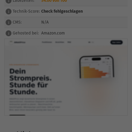
Ladezeiten:
54.00 von 100
i
Technik-Score:
Check fehlgeschlagen
i
CMS:
N/A
i
Gehosted bei:
Amazon.com
i