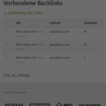
Vorhandene Backlinks
▲ Auflistung der Links
URL
Linktext
LinkPower
1
Mehr Daten mit
Free A
awattprice.com
16
ccount
2
Mehr Daten mit
Free A
awattprice.com
16
ccount
3
Mehr Daten mit
Free A
awattprice.com
0
ccount
[/ilj_no_linking]
Unsere Referenzen