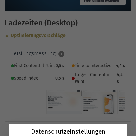
Ladezeiten (Desktop)
▲ Optimierungsvorschläge
Leistungsmessung
i
First Contentful Paint
0,5 s
Time to Interactive
4,4 s
Largest Contentful
4,4
Speed Index
0,6 s
Paint
s
Datenschutzeinstellungen