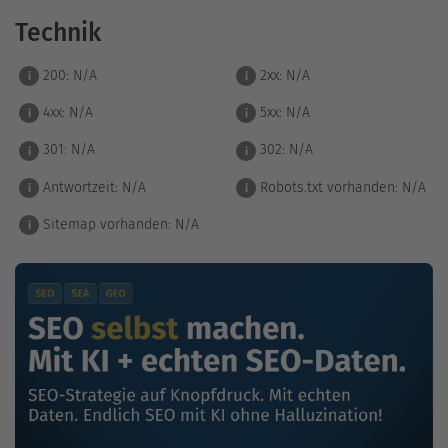
Technik
200:
N/A
2xx:
N/A
i
i
4xx:
N/A
5xx:
N/A
i
i
301:
N/A
302:
N/A
i
i
Antwortzeit:
N/A
Robots.txt vorhanden:
N/A
i
i
Sitemap vorhanden:
N/A
i