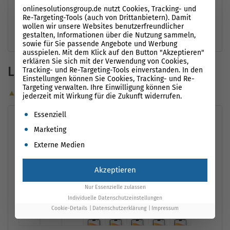
Performance-Möglichkeiten
i
onlinesolutionsgroup.de nutzt Cookies, Tracking- und
Re-Targeting-Tools (auch von Drittanbietern). Damit
wollen wir unsere Websites benutzerfreundlicher
Keine Optimierungsvorschläge.
gestalten, Informationen über die Nutzung sammeln,
sowie für Sie passende Angebote und Werbung
ausspielen. Mit dem Klick auf den Button "Akzeptieren"
erklären Sie sich mit der Verwendung von Cookies,
Ladezeiten (Mobile)
Tracking- und Re-Targeting-Tools einverstanden. In den
Einstellungen können Sie Cookies, Tracking- und Re-
Targeting verwalten. Ihre Einwilligung können Sie
▲ Optimierungsvorschläge
jederzeit mit Wirkung für die Zukunft widerrufen.
Es folgt eine Liste der Service-Gruppen, für die eine Einwil
Essenziell
Leistungsmessung
i
Marketing
First Contentful Paint
1,2 s
Time to Interactive
33,9 s
Externe Medien
Largest Contentful
32,7
Speed Index
2,3 s
Akzeptieren
Paint
s
Nur Essenzielle zulassen
Individuelle Datenschutzeinstellungen
Cookie-Details
Datenschutzerklärung
Impressum