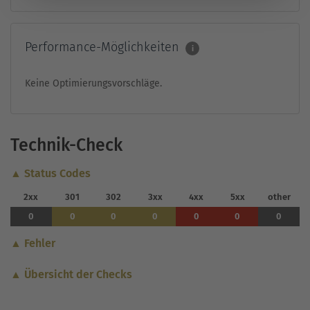
Performance-Möglichkeiten
i
Keine Optimierungsvorschläge.
Technik-Check
▲ Status Codes
2xx
301
302
3xx
4xx
5xx
other
0
0
0
0
0
0
0
▲ Fehler
▲ Übersicht der Checks