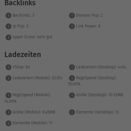
Backlinks
Backlinks:
3
Domain Pop:
2
i
i
Ip Pop:
3
Link Power:
6
i
i
Spam Score:
Sehr gut
i
Ladezeiten
YSlow:
83
Ladezeiten (Desktop):
4.41s
i
i
Ladezeiten (Mobile):
33.91s
PageSpeed (Desktop):
i
i
76.00%
PageSpeed (Mobile):
Größe (Desktop):
10.32MB
i
i
74.00%
Größe (Mobile):
8.45MB
Elemente (Desktop):
13
i
i
Elemente (Mobile):
11
i