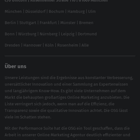
c/o Unicorn | Rosenheimer Straße 116 | 81669 München
Content-Guide
München
|
Düsseldorf
|
Bochum
|
Hamburg
|
Ulm
Local SEO
SEO für Online Shops
Berlin
|
Stuttgart
|
Frankfurt
|
Münster
|
Bremen
Inhouse SEO Guide
Bonn
|
Würzburg
|
Nürnberg
|
Leipzig
|
Dortmund
Brand Monitoring 2025
Dresden
|
Hannover
|
Köln
|
Rosenheim
|
Alle
Über uns
Unsere Leistungen sind die Ergebnisse aus konstanter Verbesserung,
unersättlicher Innovation und einer Sammlung an Expertenwissen
und langjährigem Know-How. Es gibt viele Unternehmen auf dem
Markt die behaupten großartiges
Online Marketing
anzubieten. Die
Liste verringert sich jedoch, wenn man auf die Effizienz, die
Transparenz sowie die qualitative Innovation achtet. Die OSG lässt
viele im Schatten stehen.
Mit der
Performance Suite
hat die OSG ein Tool geschaffen, dass die
Arbeit in unserer Online Marketing Agentur deutlich effizienter und