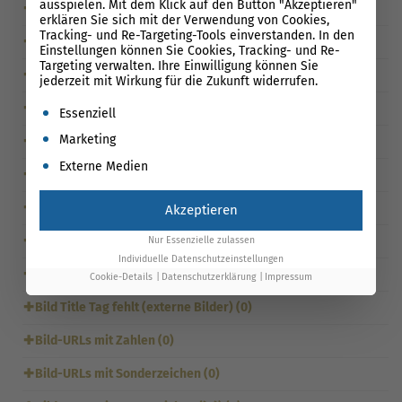
ausspielen. Mit dem Klick auf den Button "Akzeptieren"
✚
Canonical Tag fehlt (0)
erklären Sie sich mit der Verwendung von Cookies,
Tracking- und Re-Targeting-Tools einverstanden. In den
✚
Title Tag: Keywords aus Title fehlen im Seitentext (0)
Einstellungen können Sie Cookies, Tracking- und Re-
Targeting verwalten. Ihre Einwilligung können Sie
✚
Canonical Tag leer (0)
jederzeit mit Wirkung für die Zukunft widerrufen.
✚
Canonical verweist auf andere URL (0)
Es folgt eine Liste der Service-Gruppen, für die eine Einwil
Essenziell
Marketing
✚
Bilder zu groß (>1MB) (0)
Externe Medien
✚
Bilder zu groß (>1MB) (externe Bilder) (0)
✚
Bild Title Tag fehlt (0)
Akzeptieren
✚
Identische Linktexte für unterschiedliche Seiten (0)
Nur Essenzielle zulassen
Individuelle Datenschutzeinstellungen
✚
Tippfehler oder Rechtschreibfehler (0)
Cookie-Details
Datenschutzerklärung
Impressum
✚
Bild Title Tag fehlt (externe Bilder) (0)
✚
Bild-URLs mit Zahlen (0)
✚
Bild-URLs mit Sonderzeichen (0)