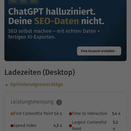
Ladezeiten (Desktop)
▲ Optimierungsvorschläge
Leistungsmessung
i
First Contentful Paint
1,4 s
Time to Interactive
5,4 s
Largest Contentful
5,3
Speed Index
4,3 s
Paint
s