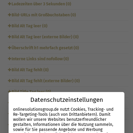
✚
Ladezeiten über 3 Sekunden (0)
✚
Bild-URLs mit Großbuchstaben (0)
✚
Bild Alt Tag leer (0)
✚
Bild Alt Tag leer (externe Bilder) (0)
✚
Überschrift h1 mehrfach gesetzt (0)
✚
Interne Links sind nofollow (0)
✚
Bild Alt Tag fehlt (0)
✚
Bild Alt Tag fehlt (externe Bilder) (0)
✚
Bild Title Tag leer (0)
Datenschutzeinstellungen
✚
Bild Title Tag leer (externe Bilder) (0)
onlinesolutionsgroup.de nutzt Cookies, Tracking- und
✚
Überschrift h1: Keywords aus h1 fehlen im Seitentext (0)
Re-Targeting-Tools (auch von Drittanbietern). Damit
wollen wir unsere Websites benutzerfreundlicher
gestalten, Informationen über die Nutzung sammeln,
✚
Sitemap – Seiten mit abweichendem Canonical (0)
sowie für Sie passende Angebote und Werbung