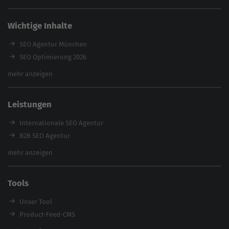
Wichtige Inhalte
SEO Agentur München
SEO Optimierung 2026
Backlink-Audit 2026
mehr anzeigen
Content Agentur
SEO Agentur Auswahl
Leistungen
Referenzen
E-Books
Internationale SEO Agentur
Magazin
B2B SEO Agentur
Webinare
Inhouse SEO Agentur
mehr anzeigen
SEO Audit
E-Commerce SEO Agentur
Tools
Enterprise SEO Agentur
Workshops
Unser Tool
Product-Feed-CMS
Website Analyse