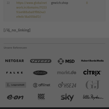
22
https://www.globalnet
gmelch.shop
0
work.in/domains/11233
9/ae688aba81f8624a3
e9e8c18a055bd72/
[/ilj_no_linking]
Unsere Referenzen