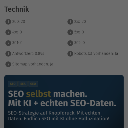
Technik
200:
20
2xx:
20
i
i
4xx:
0
5xx:
0
i
i
301:
0
302:
0
i
i
Antwortzeit:
0.89s
Robots.txt vorhanden:
Ja
i
i
Sitemap vorhanden:
Ja
i