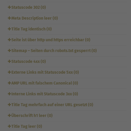
✚
Statuscode 302 (0)
✚
Meta Description leer (0)
✚
Title Tag identisch (0)
✚
Seite ist über http und https erreichbar (0)
✚
Sitemap – Seiten durch robots.txt gesperrt (0)
✚
Statuscode 4xx (0)
✚
Externe Links mit Statuscode 5xx (0)
✚
AMP URL mit falschem Canonical (0)
✚
Interne Links mit Statuscode 3xx (0)
✚
Title Tag mehrfach auf einer URL gesetzt (0)
✚
Überschrift h1 leer (0)
✚
Title Tag leer (0)