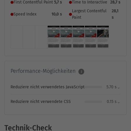
First Contentful Paint
5,7 s
Time to Interactive
28,7 s
Largest Contentful
28,1
Speed Index
10,0 s
Paint
s
Performance-Möglichkeiten
i
⌄
Reduziere nicht verwendetes JavaScript
5.70 s
⌄
Reduziere nicht verwendete CSS
0.15 s
Technik-Check