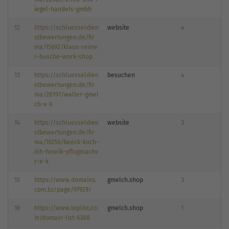
iegel-handels-gmbh
12
https://schluesseldien
website
4
stbewertungen.de/fir
ma/15692/klaus-reime
r-busche-work-shop
13
https://schluesseldien
besuchen
4
stbewertungen.de/fir
ma/28197/walter-gmel
ch-e-k
14
https://schluesseldien
website
3
stbewertungen.de/fir
ma/19256/beeck-koch-
inh-henrik-pflugmache
r-e-k
15
https://www.domains.
gmelch.shop
3
com.bz/page/97929/
16
https://www.toplist.co.
gmelch.shop
1
in/domain-list-6388