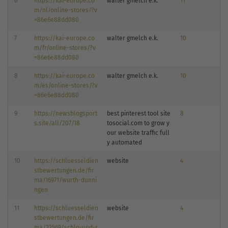
6
https://kai-europe.co
walter gmelch e.k.
11
m/nl/online-stores/?v
=86e6e88dd080
7
https://kai-europe.co
walter gmelch e.k.
10
m/fr/online-stores/?v
=86e6e88dd080
8
https://kai-europe.co
walter gmelch e.k.
10
m/es/online-stores/?v
=86e6e88dd080
9
https://newsblogsport
best pinterest tool site
8
s.site/all/207/18
tosocial.com to grow y
our website traffic full
y automated
10
https://schluesseldien
website
4
stbewertungen.de/fir
ma/16971/wurth-dunni
ngen
11
https://schluesseldien
website
4
stbewertungen.de/fir
ma/22569/schlo-und-r