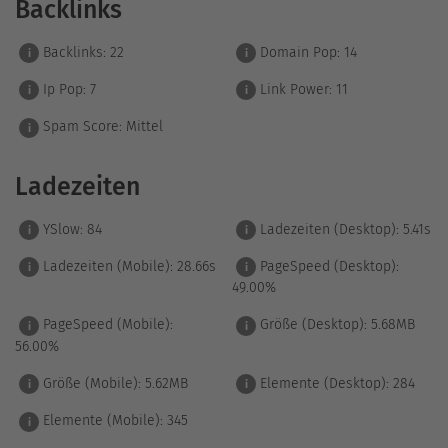
Backlinks
Backlinks:
22
Domain Pop:
14
i
i
Ip Pop:
7
Link Power:
11
i
i
Spam Score:
Mittel
i
Ladezeiten
YSlow:
84
Ladezeiten (Desktop):
5.41s
i
i
Ladezeiten (Mobile):
28.66s
PageSpeed (Desktop):
i
i
49.00%
PageSpeed (Mobile):
Größe (Desktop):
5.68MB
i
i
56.00%
Größe (Mobile):
5.62MB
Elemente (Desktop):
284
i
i
Elemente (Mobile):
345
i