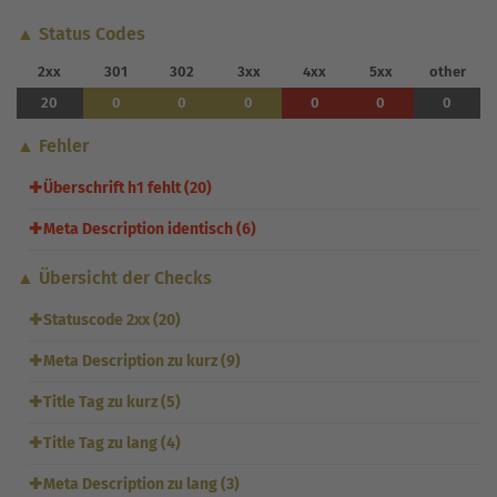
▲ Status Codes
2xx
301
302
3xx
4xx
5xx
other
20
0
0
0
0
0
0
▲ Fehler
✚
Überschrift h1 fehlt (20)
✚
Meta Description identisch (6)
▲ Übersicht der Checks
✚
Statuscode 2xx (20)
✚
Meta Description zu kurz (9)
✚
Title Tag zu kurz (5)
✚
Title Tag zu lang (4)
✚
Meta Description zu lang (3)