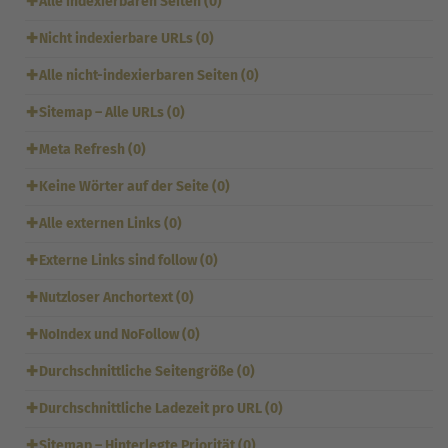
✚
Alle indexierbaren Seiten (0)
✚
Nicht indexierbare URLs (0)
✚
Alle nicht-indexierbaren Seiten (0)
✚
Sitemap – Alle URLs (0)
✚
Meta Refresh (0)
✚
Keine Wörter auf der Seite (0)
✚
Alle externen Links (0)
✚
Externe Links sind follow (0)
✚
Nutzloser Anchortext (0)
✚
NoIndex und NoFollow (0)
✚
Durchschnittliche Seitengröße (0)
✚
Durchschnittliche Ladezeit pro URL (0)
✚
Sitemap – Hinterlegte Priorität (0)