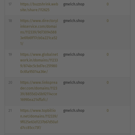
17
https://buzzshrink.web
gmelch.shop
0
site/share/112625
18
https://www.directoryl
gmelch.shop
0
inkservice.com/domai
ns/112339/9d73094588
3e61b61f17cb0a221ca52
1/
19
https://www.globalnet
gmelch.shop
0
work.in/domains/11233
9/874bc5cbd7ec251980
0c61a95014a36e/
20
https://www.linksprea
gmelch.shop
0
der.com/domains/1123
39/8855d245b92114cce
16990ea214ffafc/
21
https://www.topbillio
gmelch.shop
0
n.net/domains/112339/
9f025e63d1237b67d50a1
d7cc85cc73f/