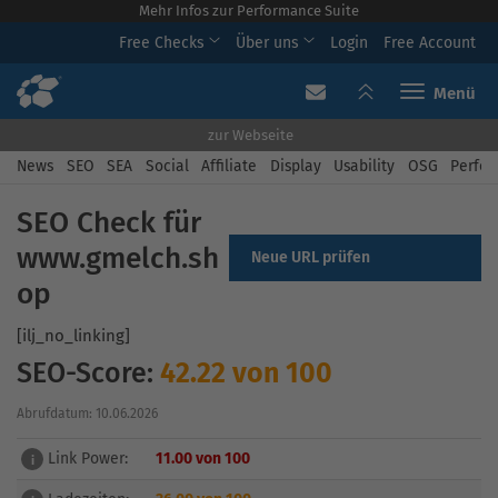
Mehr Infos zur Performance Suite
Free Checks
Über uns
Login
Free Account
Toggle navi
zur Webseite
News
SEO
SEA
Social
Affiliate
Display
Usability
OSG
Perfor
SEO Check für
www.gmelch.sh
Neue URL prüfen
op
[ilj_no_linking]
SEO-Score:
42.22 von 100
Abrufdatum: 10.06.2026
Link Power:
11.00 von 100
i