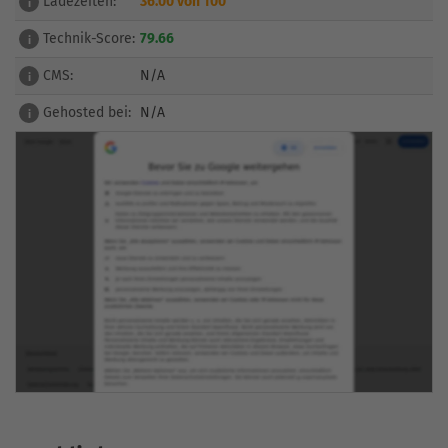
Ladezeiten:
36.00 von 100
i
Technik-Score:
79.66
i
CMS:
N/A
i
Gehosted bei:
N/A
i