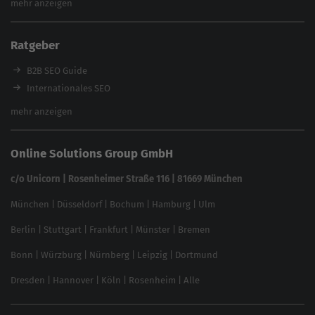
mehr anzeigen
Content Tool
Enterprise SEO Tool
Ratgeber
Backlink-Check
Ladezeiten-Check
B2B SEO Guide
Brand Protection Tool
Internationales SEO
Keyword Planner
eCommerce SEO
mehr anzeigen
Website SEO Check
Die besten Keywords finden
Keyword Datenbank
SEO Garantie
Online Solutions Group GmbH
feed2content.ai
In ChatGPT gefunden werden
Linkbuilding 2025
c/o Unicorn | Rosenheimer Straße 116 | 81669 München
Content-Guide
München
|
Düsseldorf
|
Bochum
|
Hamburg
|
Ulm
Local SEO
SEO für Online Shops
Berlin
|
Stuttgart
|
Frankfurt
|
Münster
|
Bremen
Inhouse SEO Guide
Bonn
|
Würzburg
|
Nürnberg
|
Leipzig
|
Dortmund
Brand Monitoring 2025
Dresden
|
Hannover
|
Köln
|
Rosenheim
|
Alle