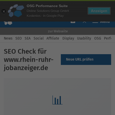
Mehr Infos zur Performance Suite
OSG Performance Suite
Free Checks
Über uns
Login
Free Account
Anzeigen
Online Solutions Group GmbH
Kostenlos - In Google Play
Toggle navi
zur Webseite
News
SEO
SEA
Social
Affiliate
Display
Usability
OSG
Perfor
SEO Check für
www.rhein-ruhr-
Neue URL prüfen
jobanzeiger.de
📊