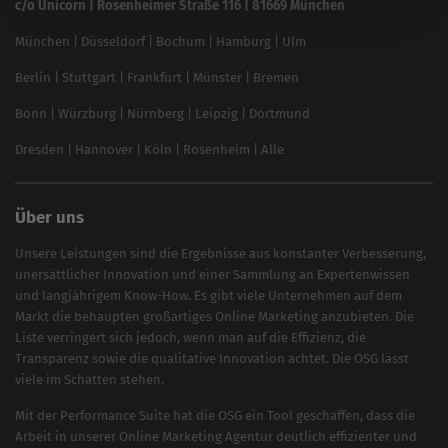
c/o Unicorn | Rosenheimer Straße 116 | 81669 München
Content-Guide
München
|
Düsseldorf
|
Bochum
|
Hamburg
|
Ulm
Local SEO
SEO für Online Shops
Berlin
|
Stuttgart
|
Frankfurt
|
Münster
|
Bremen
Inhouse SEO Guide
Bonn
|
Würzburg
|
Nürnberg
|
Leipzig
|
Dortmund
Brand Monitoring 2025
Dresden
|
Hannover
|
Köln
|
Rosenheim
|
Alle
Über uns
Unsere Leistungen sind die Ergebnisse aus konstanter Verbesserung,
unersättlicher Innovation und einer Sammlung an Expertenwissen
und langjährigem Know-How. Es gibt viele Unternehmen auf dem
Markt die behaupten großartiges
Online Marketing
anzubieten. Die
Liste verringert sich jedoch, wenn man auf die Effizienz, die
Transparenz sowie die qualitative Innovation achtet. Die OSG lässt
viele im Schatten stehen.
Mit der
Performance Suite
hat die OSG ein Tool geschaffen, dass die
Arbeit in unserer Online Marketing Agentur deutlich effizienter und