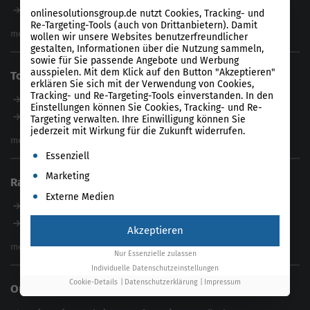
Magazin
B2B SEO Agentur
onlinesolutionsgroup.de nutzt Cookies, Tracking- und
Webinare
Re-Targeting-Tools (auch von Drittanbietern). Damit
Inhouse SEO Agentur
mehr anzeigen
wollen wir unsere Websites benutzerfreundlicher
SEO Audit
gestalten, Informationen über die Nutzung sammeln,
sowie für Sie passende Angebote und Werbung
E-Commerce SEO Agentur
ausspielen. Mit dem Klick auf den Button "Akzeptieren"
Tools
Enterprise SEO Agentur
erklären Sie sich mit der Verwendung von Cookies,
Tracking- und Re-Targeting-Tools einverstanden. In den
Workshops
Unser Tool
Einstellungen können Sie Cookies, Tracking- und Re-
Product-Feed-CMS
Targeting verwalten. Ihre Einwilligung können Sie
jederzeit mit Wirkung für die Zukunft widerrufen.
Website Analyse
mehr anzeigen
Es folgt eine Liste der Service-Gruppen, für die eine Einwil
Content Tool
Essenziell
Enterprise SEO Tool
Marketing
Ratgeber
Backlink-Check
Externe Medien
Ladezeiten-Check
B2B SEO Guide
Brand Protection Tool
Internationales SEO
Akzeptieren
Keyword Planner
eCommerce SEO
mehr anzeigen
Nur Essenzielle zulassen
Website SEO Check
Die besten Keywords finden
Individuelle Datenschutzeinstellungen
Keyword Datenbank
SEO Garantie
Cookie-Details
Datenschutzerklärung
Impressum
Online Solutions Group GmbH
feed2content.ai
In ChatGPT gefunden werden
Linkbuilding 2025