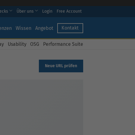
hecks
Über uns
Login
Free Account
Kontakt
enzen
Wissen
Angebot
ay
Usability
OSG
Performance Suite
Neue URL prüfen