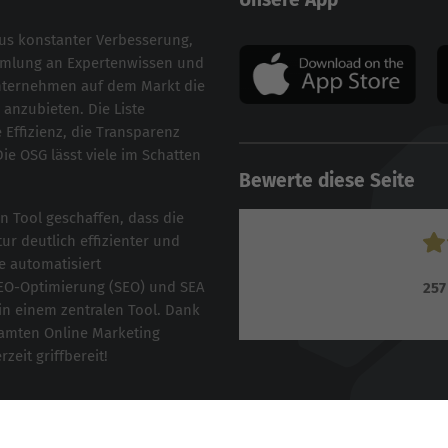
aus konstanter Verbesserung,
ammlung an Expertenwissen und
Unternehmen auf dem Markt die
anzubieten. Die Liste
 Effizienz, die Transparenz
Die OSG lässt viele im Schatten
Bewerte diese Seite
n Tool geschaffen, dass die
ur deutlich effizienter und
e automatisiert
EO-Optimierung
(
SEO
) und
SEA
257
in einem zentralen Tool. Dank
samten Online Marketing
eit griffbereit!