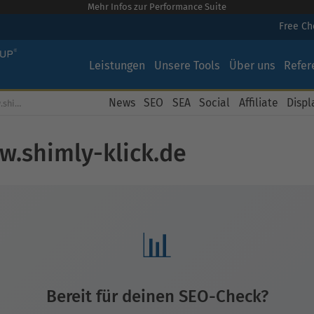
Mehr Infos zur Performance Suite
Free C
Leistungen
Unsere Tools
Über uns
Refer
News
SEO
SEA
Social
Affiliate
Displ
Kostenloser SEO Check für www.shimly-klick.de
w.shimly-klick.de
📊
Bereit für deinen SEO-Check?