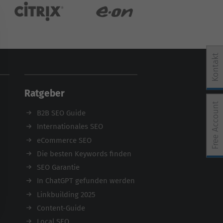
Kontakt
Ratgeber
Free Account
B2B SEO Guide
Internationales SEO
e Einwilligung erteilt werden kann. Die erste Service-Grup
eCommerce SEO
Die besten Keywords finden
SEO Garantie
In ChatGPT gefunden werden
Linkbuilding 2025
Content-Guide
Local SEO