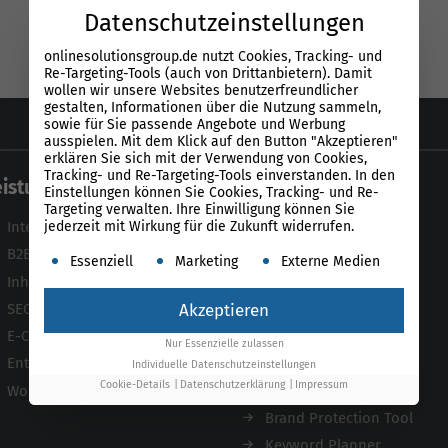
Datenschutzeinstellungen
onlinesolutionsgroup.de nutzt Cookies, Tracking- und
Re-Targeting-Tools (auch von Drittanbietern). Damit
wollen wir unsere Websites benutzerfreundlicher
gestalten, Informationen über die Nutzung sammeln,
sowie für Sie passende Angebote und Werbung
ausspielen. Mit dem Klick auf den Button "Akzeptieren"
erklären Sie sich mit der Verwendung von Cookies,
Tracking- und Re-Targeting-Tools einverstanden. In den
eistungen
Tools
Einstellungen können Sie Cookies, Tracking- und Re-
Targeting verwalten. Ihre Einwilligung können Sie
jederzeit mit Wirkung für die Zukunft widerrufen.
Internationale SEO Agentur
Unser Tool
B2B SEO Agentur
Product-Feed-CMS
Es folgt eine Liste der Service-Gruppen, für die ein
Essenziell
Marketing
Externe Medien
Inhouse SEO Agentur
Website Analyse
SEO Audit
Content Tool
Akzeptieren
E-Commerce SEO Agentur
Enterprise SEO Tool
Nur Essenzielle zulassen
Enterprise SEO Agentur
Backlink-Check
Individuelle Datenschutzeinstellungen
Cookie-Details
Datenschutzerklärung
Impressum
Workshops
Ladezeiten-Check
Brand Protection Tool
Keyword Planner