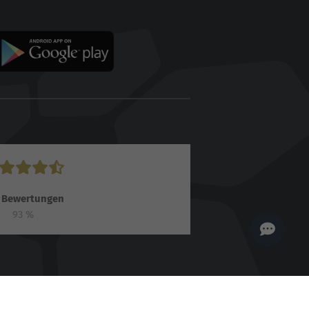
der Online Solutions
Group GmbH. 👋
Wie kann ich dir helfen?
Bewertungen
93
%