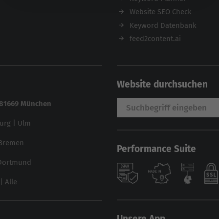
Website SEO Check
Keyword Datenbank
feed2content.ai
Website durchsuchen
| 81669 München
urg
|
Ulm
Bremen
Performance Suite
Dortmund
|
Alle
Unsere App