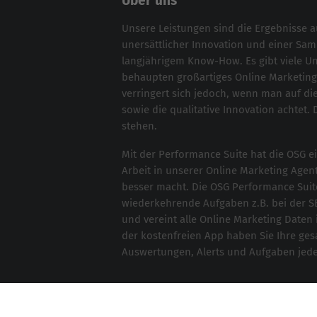
Über uns
Unsere Leistungen sind die Ergebnisse 
unersättlicher Innovation und einer S
langjährigem Know-How. Es gibt viele 
behaupten großartiges
Online Marketing
verringert sich jedoch, wenn man auf die
sowie die qualitative Innovation achtet. 
stehen.
Mit der
Performance Suite
hat die OSG ei
Arbeit in unserer Online Marketing Agent
besser macht. Die OSG Performance Suit
wiederkehrende Aufgaben z.B. bei der
S
und vereint alle Online Marketing Daten 
der kostenfreien App haben Sie Ihre ge
Auswertungen, Alerts und Aufgaben jederz