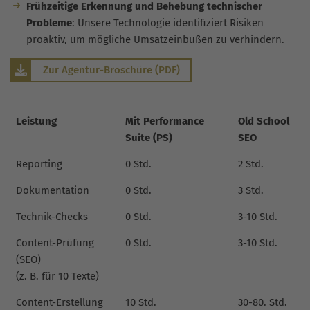
Frühzeitige Erkennung und Behebung technischer
Probleme
: Unsere Technologie identifiziert Risiken
proaktiv, um mögliche Umsatzeinbußen zu verhindern.
Zur Agentur-Broschüre (PDF)
Leistung
Mit Performance
Old School
Suite (PS)
SEO
Reporting
0 Std.
2 Std.
Dokumentation
0 Std.
3 Std.
Technik-Checks
0 Std.
3-10 Std.
Content-Prüfung
0 Std.
3-10 Std.
(SEO)
(z. B. für 10 Texte)
Content-Erstellung
10 Std.
30-80. Std.