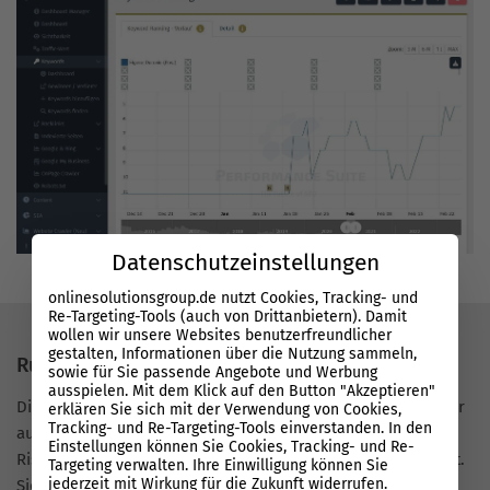
Datenschutzeinstellungen
onlinesolutionsgroup.de nutzt Cookies, Tracking- und
Re-Targeting-Tools (auch von Drittanbietern). Damit
wollen wir unsere Websites benutzerfreundlicher
gestalten, Informationen über die Nutzung sammeln,
Rund um die Uhr technisch abgesichert
sowie für Sie passende Angebote und Werbung
ausspielen. Mit dem Klick auf den Button "Akzeptieren"
Die Performance Suite
überwacht Ihre SEO-Technik 24/7
. Ihr
erklären Sie sich mit der Verwendung von Cookies,
Tracking- und Re-Targeting-Tools einverstanden. In den
automatisierter B2B-SEO-Berater identifiziert technische
Einstellungen können Sie Cookies, Tracking- und Re-
Risiken und Sicherheitslücken und benachrichtigt Sie sofort.
Targeting verwalten. Ihre Einwilligung können Sie
jederzeit mit Wirkung für die Zukunft widerrufen.
Sie können Probleme direkt beheben, bevor Sie Umsatz