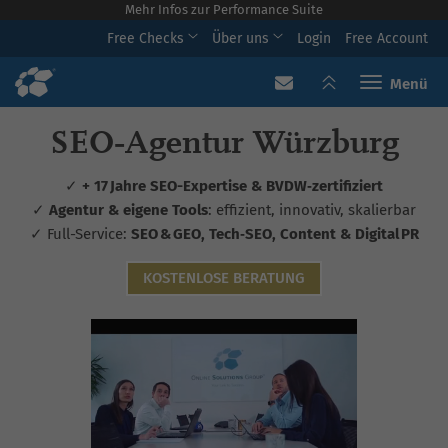
Mehr Infos zur Performance Suite
Free Checks
Über uns
Login
Free Account
Toggle navi
SEO‑Agentur Würzburg
✓
+ 17 Jahre SEO-Expertise & BVDW‑zertifiziert
✓
Agentur & eigene Tools
: effizient, innovativ, skalierbar
✓ Full-Service:
SEO & GEO, Tech‑SEO, Content & Digital PR
KOSTENLOSE BERATUNG