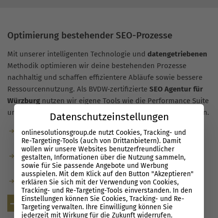
Optimierung bestehender SEO-Prozesse
Mit unserer intelligenten Technologie und
datengetriebenen
Methodik optimieren wir deine bestehenden Prozesse
nachhaltig und schaffen effizientere Abläufe sowie bessere
Ressourcennutzung. Als BVDW‑zertifizierte
SEO Agentur für
Würzburg
nutzen wir eigene Tools wie die Performance Suite
und arbeiten ausschließlich mit festangestellten Spezialisten.
Datenschutzeinstellungen
Manuelle Aufgaben reduzieren, zeitintensive Checks
onlinesolutionsgroup.de nutzt Cookies, Tracking- und
Re-Targeting-Tools (auch von Drittanbietern). Damit
automatisieren.
wollen wir unsere Websites benutzerfreundlicher
Fundierte Entscheidungen auf Basis relevanter Daten
gestalten, Informationen über die Nutzung sammeln,
sowie für Sie passende Angebote und Werbung
treffen.
ausspielen. Mit dem Klick auf den Button "Akzeptieren"
Dein ganzes Team wird automatisch SEO-ready.
erklären Sie sich mit der Verwendung von Cookies,
Tracking- und Re-Targeting-Tools einverstanden. In den
Einstellungen können Sie Cookies, Tracking- und Re-
Kostenlose Beratung
Targeting verwalten. Ihre Einwilligung können Sie
jederzeit mit Wirkung für die Zukunft widerrufen.