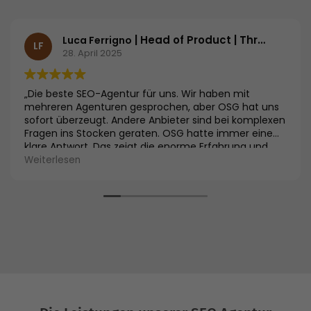
| Head of Product | Threema GmbH
Luca Ferrigno
LF
28. April 2025
„Die beste SEO-Agentur für uns. Wir haben mit
mehreren Agenturen gesprochen, aber OSG hat uns
sofort überzeugt. Andere Anbieter sind bei komplexen
Fragen ins Stocken geraten. OSG hatte immer eine
klare Antwort. Das zeigt die enorme Erfahrung und
Expertise im Vergleich zu anderen Agenturen. Die
Weiterlesen
Kombination aus Fachwissen und der Performance
Suite gibt uns das Vertrauen, die richtige Wahl
getroffen zu haben.“