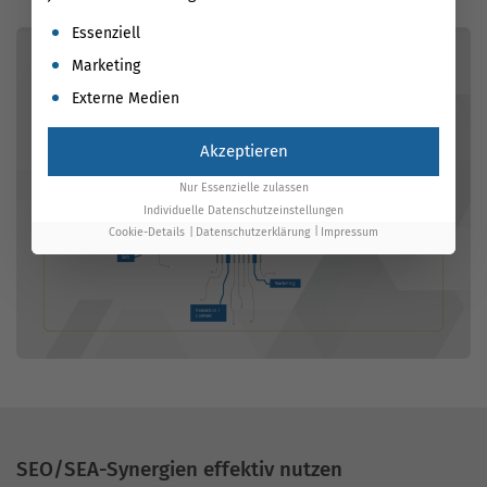
Es folgt eine Liste der Service-Gruppen, für die eine Einwil
Essenziell
Marketing
Externe Medien
Akzeptieren
Nur Essenzielle zulassen
Individuelle Datenschutzeinstellungen
Cookie-Details
Datenschutzerklärung
Impressum
SEO/SEA-Synergien effektiv nutzen