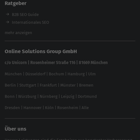
Ratgeber
Backlink-Check
Ladezeiten-Check
B2B SEO Guide
Brand Protection Tool
Internationales SEO
Keyword Planner
eCommerce SEO
mehr anzeigen
Website SEO Check
Die besten Keywords finden
Keyword Datenbank
SEO Garantie
Online Solutions Group GmbH
feed2content.ai
In ChatGPT gefunden werden
Linkbuilding 2025
c/o Unicorn | Rosenheimer Straße 116 | 81669 München
Content-Guide
München
|
Düsseldorf
|
Bochum
|
Hamburg
|
Ulm
Local SEO
SEO für Online Shops
Berlin
|
Stuttgart
|
Frankfurt
|
Münster
|
Bremen
Inhouse SEO Guide
Bonn
|
Würzburg
|
Nürnberg
|
Leipzig
|
Dortmund
Brand Monitoring 2025
Dresden
|
Hannover
|
Köln
|
Rosenheim
|
Alle
Über uns