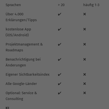
Sprachen
> 20
häufig 1-3
Über 4.000
✔️
❌
Erklärungen/Tipps
kostenlose App
✔️
❌
(iOS/Android)
Projektmanagement &
✔️
❌
Roadmaps
Benachrichtigung bei
✔️
❌
Änderungen
Eigener Sichtbarkeitsindex
✔️
❌
Alle Google-Länder
✔️
❌
Optional: Service &
✔️
❌
Consulting
KI