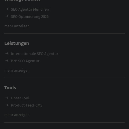
SEO Agentur München
SEO Optimierung 2026
Backlink-Audit 2026
mehr anzeigen
Content Agentur
SEO Agentur Auswahl
Leistungen
Referenzen
E-Books
Internationale SEO Agentur
Magazin
B2B SEO Agentur
Webinare
Inhouse SEO Agentur
mehr anzeigen
SEO Audit
E-Commerce SEO Agentur
Tools
Enterprise SEO Agentur
Workshops
Unser Tool
Product-Feed-CMS
Website Analyse
mehr anzeigen
Content Tool
Enterprise SEO Tool