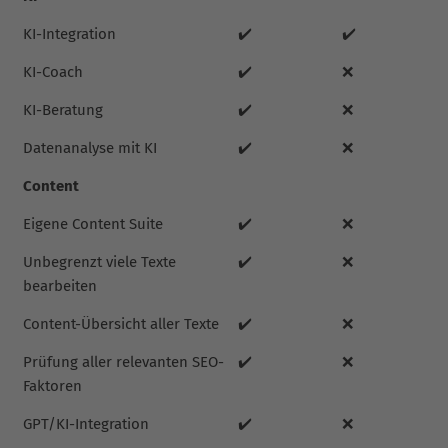
KI-Integration
✔️
✔️
KI-Coach
✔️
❌
KI-Beratung
✔️
❌
Datenanalyse mit KI
✔️
❌
Content
Eigene Content Suite
✔️
❌
Unbegrenzt viele Texte
✔️
❌
bearbeiten
Content-Übersicht aller Texte
✔️
❌
Prüfung aller relevanten SEO-
✔️
❌
Faktoren
GPT/KI-Integration
✔️
❌