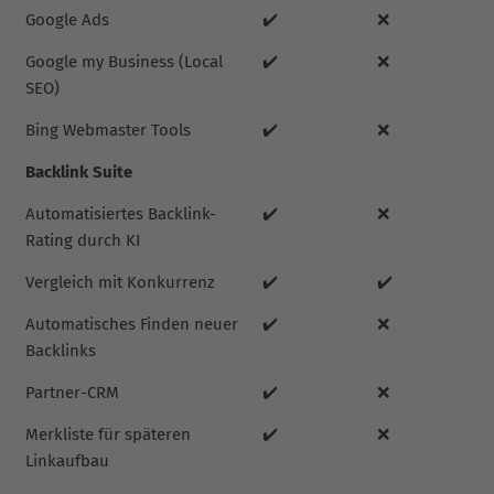
Google Ads
✔️
❌
Google my Business (Local
✔️
❌
SEO)
Bing Webmaster Tools
✔️
❌
Backlink Suite
Automatisiertes Backlink-
✔️
❌
Rating durch KI
Vergleich mit Konkurrenz
✔️
✔️
Automatisches Finden neuer
✔️
❌
Backlinks
Partner-CRM
✔️
❌
Merkliste für späteren
✔️
❌
Linkaufbau