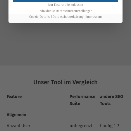
Nur Essenzielle zulassen
Individuelle Datenschutzeinstellungen
Cookie-Details
Datenschutzerklärung
Impressum
Unser Tool im Vergleich
Feature
Performance
andere SEO
Suite
Tools
Allgemein
Anzahl User
unbegrenzt
häufig 1-3