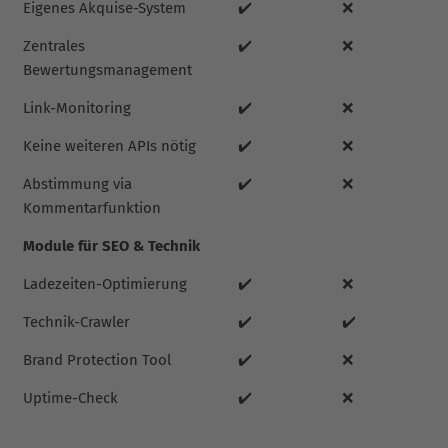
Eigenes Akquise-System
✔️
❌
Zentrales
✔️
❌
Bewertungsmanagement
Link-Monitoring
✔️
❌
Keine weiteren APIs nötig
✔️
❌
Abstimmung via
✔️
❌
Kommentarfunktion
Module für SEO & Technik
Ladezeiten-Optimierung
✔️
❌
Technik-Crawler
✔️
✔️
Brand Protection Tool
✔️
❌
Uptime-Check
✔️
❌