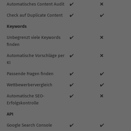
Automatisches Content Audit
✔️
❌
Check auf Duplicate Content
✔️
✔️
Keywords
Unbegrenzt viele Keywords
✔️
❌
finden
Automatische Vorschläge per
✔️
❌
KI
Passende Fragen finden
✔️
✔️
Wettbewerbervergleich
✔️
✔️
Automatische SEO-
✔️
❌
Erfolgskontrolle
API
Google Search Console
✔️
✔️