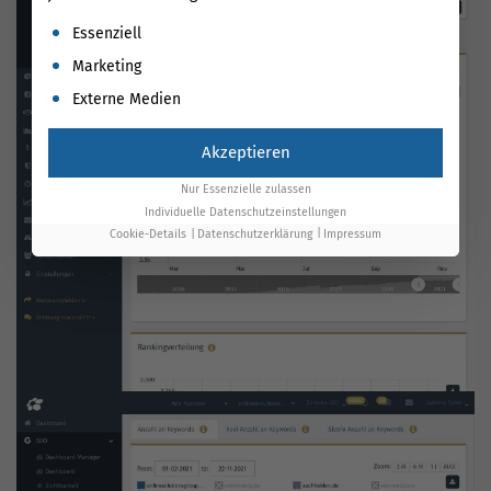
Es folgt eine Liste der Service-Gruppen, für die eine Einwil
Essenziell
Marketing
Externe Medien
Akzeptieren
Nur Essenzielle zulassen
Individuelle Datenschutzeinstellungen
Cookie-Details
Datenschutzerklärung
Impressum