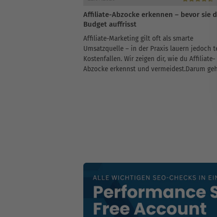
Affiliate-Abzocke erkennen – bevor sie 
Budget auffrisst
Affiliate-Marketing gilt oft als smarte
Umsatzquelle – in der Praxis lauern jedoch t
Kostenfallen. Wir zeigen dir, wie du Affiliate-
Abzocke erkennst und vermeidest.Darum geht
diesem Artikel:Wie du als Unternehmen unnö
Provisionen erkennstWarum Gutscheinseiten
Budget belastenWie wir diese...