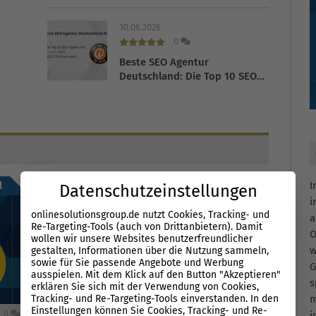
nicht
n
30.06.2026
0
Beste SEO Agentur
Deutschland: Die Top 10 SEO
Agenturen im Juni 2026
(Q2/2026 iBusiness)
25.05.2026
l
I
Datenschutzeinstellungen
0
i
onlinesolutionsgroup.de nutzt Cookies, Tracking- und
SEO Agentur bringt keine
a
Re-Targeting-Tools (auch von Drittanbietern). Damit
Ergebnisse: Diese 10
O
wollen wir unsere Websites benutzerfreundlicher
Warnsignale solltest du
w
gestalten, Informationen über die Nutzung sammeln,
kennen
sowie für Sie passende Angebote und Werbung
G
12.12.2025
ausspielen. Mit dem Klick auf den Button "Akzeptieren"
s
0
erklären Sie sich mit der Verwendung von Cookies,
Tracking- und Re-Targeting-Tools einverstanden. In den
m
Google Dezember Core Update
Einstellungen können Sie Cookies, Tracking- und Re-
0
i