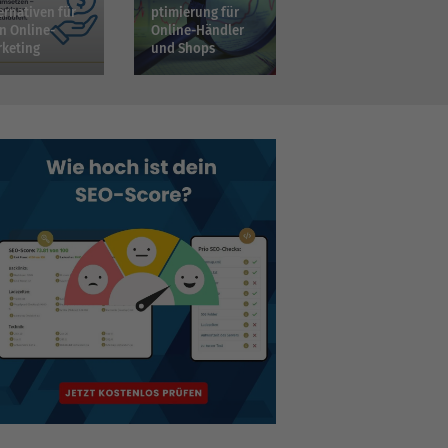
O Case Study: SEO für Messebauer – 20x mehr 
ernativen für
ptimierung für
n Online-
Online-Händler
oogle
keting
und Shops