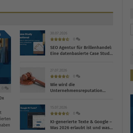
30.07.2026
s
0
SEO Agentur für Brillenhandel:
Eine datenbasierte Case Study
zur internationalen
Optimierung
27.07.2026
0
Wie wird die
0
Unternehmensreputation
gefährdet und wie kann ein
0x
Brand Watch Tool helfen?
15.07.2026
t
0
ierten
KI-generierte Texte & Google –
 haben
Was 2026 erlaubt ist und was