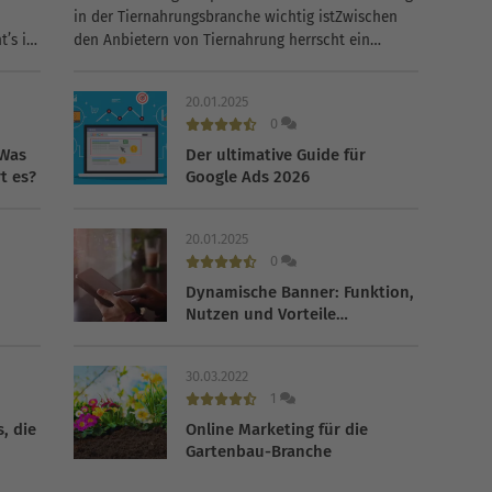
in der Tiernahrungsbranche wichtig istZwischen
’s in
den Anbietern von Tiernahrung herrscht ein
tige
erbitterter Konkurrenzkampf. Die drei Marktführer
 dein
hatten beispielsweise 2013 gemeinsam nur gerade
20.01.2025
einmal 40,8 Prozent Marktanteil. Die
0
verbleibenden 59,2 Prozent teilten...
 Was
Der ultimative Guide für
t es?
Google Ads 2026
20.01.2025
0
Dynamische Banner: Funktion,
Nutzen und Vorteile
personalisierter
Werbeanzeigen 2026
30.03.2022
1
s, die
Online Marketing für die
Gartenbau-Branche