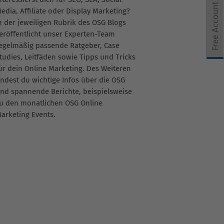
Free Account
edia, Affiliate oder Display Marketing?
n der jeweiligen Rubrik des OSG Blogs
e Einwilligung erteilt werden kann. Die erste Service-Grup
eröffentlicht unser Experten-Team
egelmäßig passende Ratgeber, Case
tudies, Leitfäden sowie Tipps und Tricks
ür dein Online Marketing. Des Weiteren
indest du wichtige Infos über die OSG
nd spannende Berichte, beispielsweise
u den monatlichen OSG Online
arketing Events.