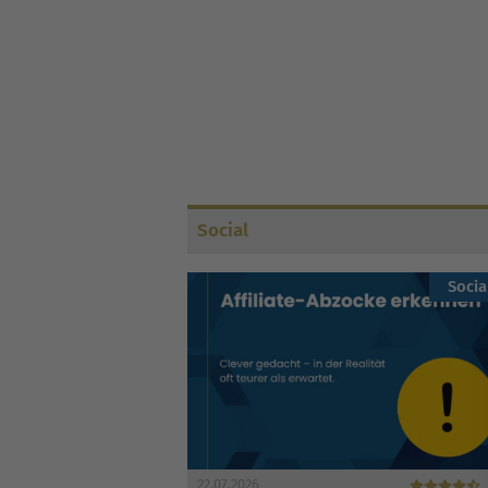
gearbeitet – mit dem Ziel, mehr organische
Anfragen zu gewinnen und unabhängiger vo
teuren...
Social
Socia
22.07.2026