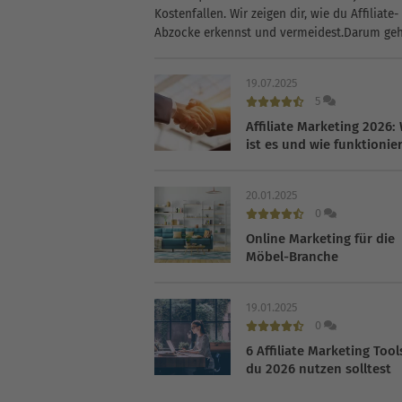
Kostenfallen. Wir zeigen dir, wie du Affiliate-
Abzocke erkennst und vermeidest.Darum geht
diesem Artikel:Wie du als Unternehmen unnö
Provisionen erkennstWarum Gutscheinseiten
19.07.2025
Budget belastenWie wir diese...
5
Affiliate Marketing 2026:
ist es und wie funktionier
20.01.2025
0
Online Marketing für die
Möbel-Branche
19.01.2025
0
6 Affiliate Marketing Tool
du 2026 nutzen solltest