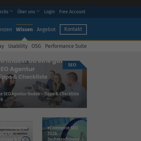
hecks
Über uns
Login
Free Account
Kontakt
enzen
Wissen
Angebot
ay
Usability
OSG
Performance Suite
SEO
e SEO Agentur finden – Tipps & Checkliste
26
 Förderungen:
eCommerce SEO
atliche
2026:
08.2026
chüsse & OSG-
Suchmaschineno