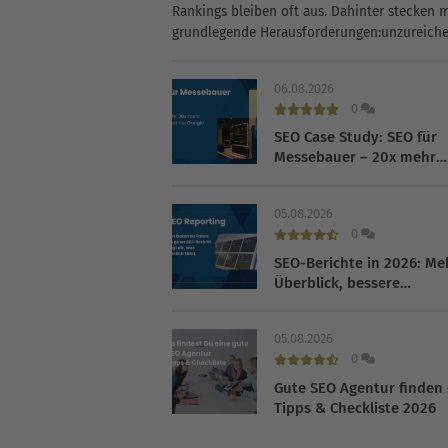
Rankings bleiben oft aus. Dahinter stecken m
grundlegende Herausforderungen:unzureich
Sichtbarkeit in den Suchergebnissenfehlend
Transparenz bei Prozessen und
06.08.2026
Maßnahmenmangelnde Strategie oder klare
0
PrioritätenWas gute SEO-Texte
SEO Case Study: SEO für
ausmachtErfolgreiche Inhalte sind...
Messebauer – 20x mehr
Sichtbarkeit bei Google
05.08.2026
0
SEO-Berichte in 2026: Me
Überblick, bessere
Entscheidungen
05.08.2026
0
Gute SEO Agentur finden 
Tipps & Checkliste 2026