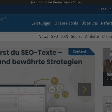
Mehr Infos zur Performance Suite
Free C
Leistungen
Unsere Tools
Über uns
Refer
News
SEO
SEA
Social
Affiliate
Displ
Content
Gut
20
SEO
Sta
06.
Zus