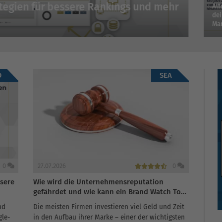
ategien für bessere Rankings und mehr
SE
Alt
dei
G
Mar
O
SEA
0
27.07.2026
0
ssere
Wie wird die Unternehmensreputation
gefährdet und wie kann ein Brand Watch Tool
helfen?
nd
Die meisten Firmen investieren viel Geld und Zeit
gle-
in den Aufbau ihrer Marke – einer der wichtigsten