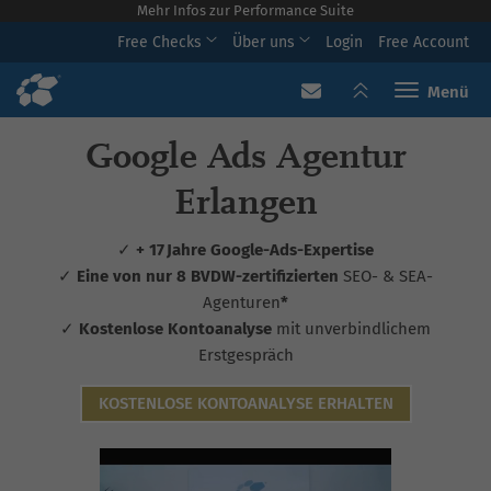
Mehr Infos zur Performance Suite
Free Checks
Über uns
Login
Free Account
Toggle navi
Google Ads Agentur
Erlangen
✓
+ 17 Jahre Google-Ads-Expertise
✓
Eine von nur 8 BVDW-zertifizierten
SEO- & SEA-
Agenturen
*
✓
Kostenlose Kontoanalyse
mit unverbindlichem
Erstgespräch
KOSTENLOSE KONTOANALYSE ERHALTEN