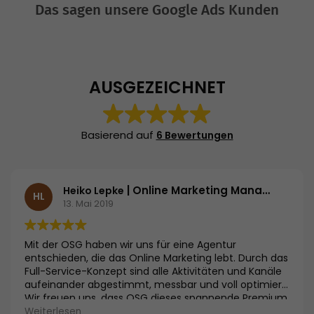
Das sagen unsere Google Ads Kunden
AUSGEZEICHNET
Basierend auf
6 Bewertungen
| Online Marketing Manager | Langenscheidt KG
Heiko Lepke
HL
13. Mai 2019
Mit der OSG haben wir uns für eine Agentur
entschieden, die das Online Marketing lebt. Durch das
Full-Service-Konzept sind alle Aktivitäten und Kanäle
aufeinander abgestimmt, messbar und voll optimiert.
Wir freuen uns, dass OSG dieses spannende Premium
Produkt online einführen wird.
Weiterlesen