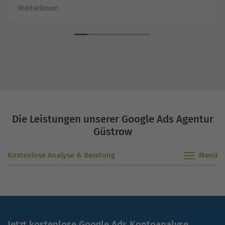
Augenhöhe.
Weiterlesen
Die Leistungen unserer Google Ads Agentur
Güstrow
Kostenlose Analyse & Beratung
Jetzt kostenlose Google Ads Kontoanalyse