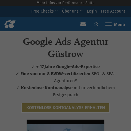
Mehr Infos zur Performance Suite
Free Checks
Über uns
Login
Free Account
Toggle navi
Google Ads Agentur
Güstrow
✓
+ 17 Jahre Google-Ads-Expertise
✓
Eine von nur 8 BVDW-zertifizierten
SEO- & SEA-
Agenturen
*
✓
Kostenlose Kontoanalyse
mit unverbindlichem
Erstgespräch
KOSTENLOSE KONTOANALYSE ERHALTEN