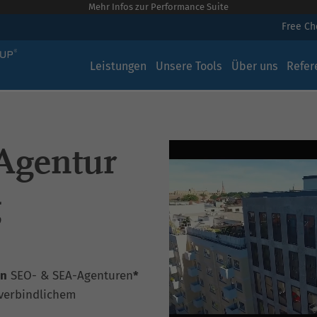
Mehr Infos zur Performance Suite
Free C
Leistungen
Unsere Tools
Über uns
Refer
Agentur
g
en
SEO- & SEA-Agenturen
*
verbindlichem