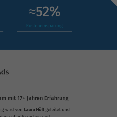
≈
69
%
Kosteneinsparung
Ads
am mit 17+ Jahren Erfahrung
ng wird von
Laura Höß
geleitet und
gnen über Branchen und