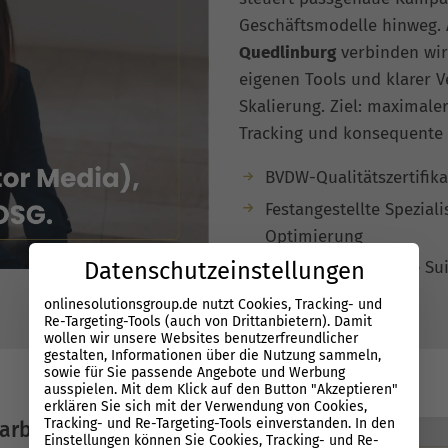
Geschäftsmodelle hinweg.
Quedlinburg
verbinden wir
eigenen Tools und klarer 
Skalierung. Ziel: maximal
Tracking und konsequente
BVDW-Qualitätszertifik
Festangestellte Spezial
Optimierung
Datenschutzeinstellungen
Eigene Performance Sui
onlinesolutionsgroup.de nutzt Cookies, Tracking- und
Re-Targeting-Tools (auch von Drittanbietern). Damit
wollen wir unsere Websites benutzerfreundlicher
gestalten, Informationen über die Nutzung sammeln,
sowie für Sie passende Angebote und Werbung
ausspielen. Mit dem Klick auf den Button "Akzeptieren"
erklären Sie sich mit der Verwendung von Cookies,
Tracking- und Re-Targeting-Tools einverstanden. In den
arbeit
Einstellungen können Sie Cookies, Tracking- und Re-