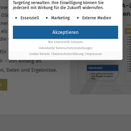
Targeting verwalten. Ihre Einwilligung können Sie
hne versteckte
jederzeit mit Wirkung für die Zukunft widerrufen.
r OSG Performance Suite
Es folgt eine Liste der Service-Gruppen, für die ein
Essenziell
Marketing
Externe Medien
einer Kampagnen in
 als bei klassischen SEA-
Akzeptieren
 die
volle Kontrolle
.
Nur Essenzielle zulassen
Individuelle Datenschutzeinstellungen
ür maximale Flexibilität.
Cookie-Details
Datenschutzerklärung
Impressum
r – von Anfang an.
en, Daten und Ergebnisse.
n