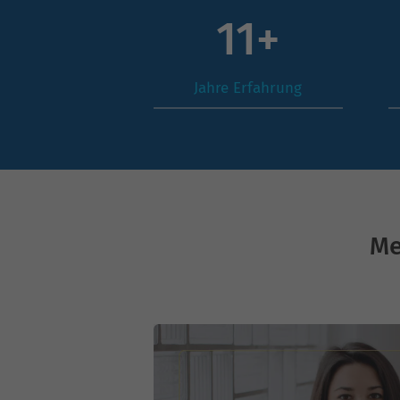
15
+
Jahre Erfahrung
Me