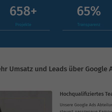
868
+
86
%
Projekte
Transparenz
hr Umsatz und Leads über Google 
Hochqualifiziertes Te
Unsere Google Ads Abteilu
steuert passgenaue Kampa