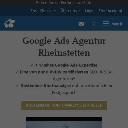
Mehr Infos zur Performance Suite
Free Checks
Über uns
Login
Free Account
Toggle navi
Google Ads Agentur
Rheinstetten
✓
+ 17 Jahre Google-Ads-Expertise
✓
Eine von nur 8 BVDW-zertifizierten
SEO- & SEA-
Agenturen
*
✓
Kostenlose Kontoanalyse
mit unverbindlichem
Erstgespräch
KOSTENLOSE KONTOANALYSE ERHALTEN