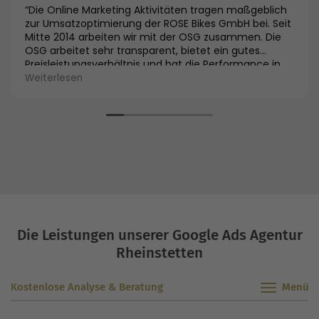
“Die Online Marketing Aktivitäten tragen maßgeblich
zur Umsatzoptimierung der ROSE Bikes GmbH bei. Seit
Mitte 2014 arbeiten wir mit der OSG zusammen. Die
OSG arbeitet sehr transparent, bietet ein gutes
Preisleistungsverhältnis und hat die Performance in
allen Kanälen deutlich verbessert. Im SEO ist z.B. die
Weiterlesen
Sichtbarkeit um 60 % gestiegen und im SEA-Bereich
konnte der Umsatz innerhalb weniger Wochen um 90
% gesteigert werden. Die KUR ist dabei um 41 %
gesunken. Wir sind froh uns für die OSG entschieden
zu haben und die Zusammenarbeit wurde bereits um
Afiliate-Marketing ergänzt.”
Die Leistungen unserer Google Ads Agentur
Rheinstetten
Kostenlose Analyse & Beratung