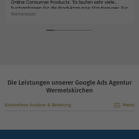
Online Consumer Products. “Es laufen sehr viele
Suchanfragen für die Produktgruppe Staubsauger. Für
uns als Hersteller ist es entscheidend, mit unseren
Weiterlesen
Testsiegergeräten nicht nur die innovativsten
Produkte entwickelt zu haben, sondern diese auch
entsprechend zu vermarkten. Wir sind überzeugt,
dass die nachhaltige und transparente
Vermarktungsstrategie der OSG uns dabei optimal
unterstützen wird.”
Die Leistungen unserer Google Ads Agentur
Wermelskirchen
Kostenlose Analyse & Beratung