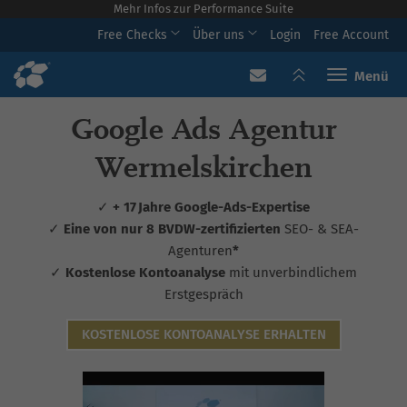
Mehr Infos zur Performance Suite
Free Checks
Über uns
Login
Free Account
Toggle navi
Google Ads Agentur
Wermelskirchen
✓
+ 17 Jahre Google-Ads-Expertise
✓
Eine von nur 8 BVDW-zertifizierten
SEO- & SEA-
Agenturen
*
✓
Kostenlose Kontoanalyse
mit unverbindlichem
Erstgespräch
KOSTENLOSE KONTOANALYSE ERHALTEN