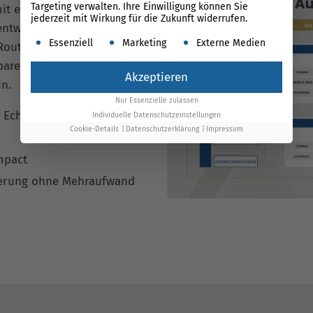
Targeting verwalten. Ihre Einwilligung können Sie
it echter Technologie-
jederzeit mit Wirkung für die Zukunft widerrufen.
 entwickelte
Performance
Es folgt eine Liste der Service-Gruppen, für die ein
Essenziell
Marketing
Externe Medien
outine, liefert saubere
parent – so sinken Kosten
Akzeptieren
in.
Nur Essenzielle zulassen
 Echtzeitdaten
Individuelle Datenschutzeinstellungen
Cookie-Details
Datenschutzerklärung
Impressum
mpact
erung ohne Mehraufwand