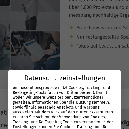
über 1.000 Projekten und d
messbare, nachhaltige Erg
Branchenwissen von Sta
Nur festangestellte Spe
Fokus auf Leads, Umsatz
Datenschutzeinstellungen
onlinesolutionsgroup.de nutzt Cookies, Tracking- und
Re-Targeting-Tools (auch von Drittanbietern). Damit
wollen wir unsere Websites benutzerfreundlicher
gestalten, Informationen über die Nutzung sammeln,
sowie für Sie passende Angebote und Werbung
atisierung
ausspielen. Mit dem Klick auf den Button "Akzeptieren"
erklären Sie sich mit der Verwendung von Cookies,
Tracking- und Re-Targeting-Tools einverstanden. In den
mmen? Mit SEO für
Einstellungen können Sie Cookies, Tracking- und Re-