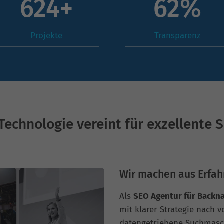
848
+
86
%
Projekte
Transparenz
Technologie vereint für exzellente 
Wir machen aus Erfah
Als
SEO Agentur für Backn
mit klarer Strategie nach 
datengetriebene Suchmasc