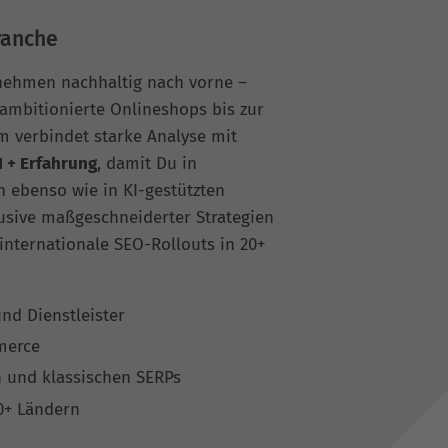
ranche
nehmen nachhaltig nach vorne –
ambitionierte Onlineshops bis zur
m verbindet starke Analyse mit
I + Erfahrung
, damit Du in
 ebenso wie in KI-gestützten
lusive maßgeschneiderter Strategien
nternationale SEO-Rollouts in 20+
nd Dienstleister
merce
n und klassischen SERPs
0+ Ländern