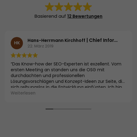
Basierend auf
12 Bewertungen
| Chief Information Officer | G+J Entertainment Media GmbH & Co. KG
Hans-Herrmann Kirchhoff
HK
22. März 2019
“Das Know-how der SEO-Experten ist exzellent. Vom
ersten Meeting an standen uns die OSG mit
durchdachten und professionellen
Lösungsvorschlägen und Konzept-Ideen zur Seite, die
sich reibungslos in die Entwicklung einfügten. Ich bin
froh über die Entscheidung für die OSG als Betreuer
Weiterlesen
und Berater.”