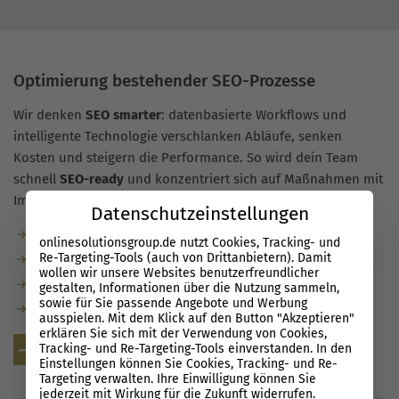
Optimierung bestehender SEO-Prozesse
Wir denken
SEO smarter
: datenbasierte Workflows und
intelligente Technologie verschlanken Abläufe, senken
Kosten und steigern die Performance. So wird dein Team
schnell
SEO-ready
und konzentriert sich auf Maßnahmen mit
Impact.
Datenschutzeinstellungen
Automatisierte Checks statt Routineaufgaben.
onlinesolutionsgroup.de nutzt Cookies, Tracking- und
Re-Targeting-Tools (auch von Drittanbietern). Damit
Entscheidungen auf Basis echter Daten.
wollen wir unsere Websites benutzerfreundlicher
Höhere Effizienz über alle Prozesse.
gestalten, Informationen über die Nutzung sammeln,
sowie für Sie passende Angebote und Werbung
Transparenz und Enablement im gesamten Team.
ausspielen. Mit dem Klick auf den Button "Akzeptieren"
erklären Sie sich mit der Verwendung von Cookies,
Kostenlose Beratung
Tracking- und Re-Targeting-Tools einverstanden. In den
Einstellungen können Sie Cookies, Tracking- und Re-
Targeting verwalten. Ihre Einwilligung können Sie
jederzeit mit Wirkung für die Zukunft widerrufen.