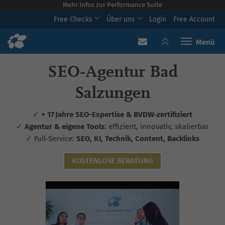
Mehr Infos zur Performance Suite
Free Checks
Über uns
Login
Free Account
Toggle navi
SEO‑Agentur Bad
Salzungen
✓
+ 17 Jahre SEO-Expertise & BVDW‑zertifiziert
✓
Agentur & eigene Tools
: effizient, innovativ, skalierbar
✓ Full-Service:
SEO, KI, Technik, Content, Backlinks
KOSTENLOSE BERATUNG