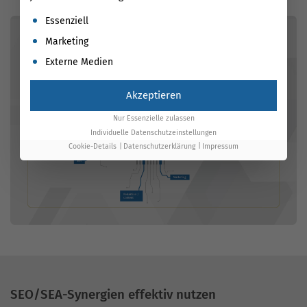
Es folgt eine Liste der Service-Gruppen, für die eine Einwil
Essenziell
Marketing
Externe Medien
Akzeptieren
Nur Essenzielle zulassen
Individuelle Datenschutzeinstellungen
Cookie-Details
Datenschutzerklärung
Impressum
SEO/SEA-Synergien effektiv nutzen