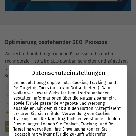
Optimierung bestehender SEO-Prozesse
Wir verbinden datengetriebene Prozesse mit smarter
Technologie – so wird SEO planbar, schneller und günstiger.
Du erhältst klare Prioritäten, automatisierte Checks und ein
Datenschutzeinstellungen
Setup, das dein Team in kurzer Zeit
SEO-ready
macht.
onlinesolutionsgroup.de nutzt Cookies, Tracking- und
Weniger manuelle Aufgaben, mehr Output.
Re-Targeting-Tools (auch von Drittanbietern). Damit
wollen wir unsere Websites benutzerfreundlicher
Automatisierte Analysen, Alerts und To-dos.
gestalten, Informationen über die Nutzung sammeln,
sowie für Sie passende Angebote und Werbung
Entscheidungen auf Basis belastbarer Daten.
ausspielen. Mit dem Klick auf den Button "Akzeptieren"
Effiziente Workflows, geringere Kosten.
erklären Sie sich mit der Verwendung von Cookies,
Tracking- und Re-Targeting-Tools einverstanden. In den
Einstellungen können Sie Cookies, Tracking- und Re-
Kostenlose Beratung
Targeting verwalten. Ihre Einwilligung können Sie
jederzeit mit Wirkung für die Zukunft widerrufen.