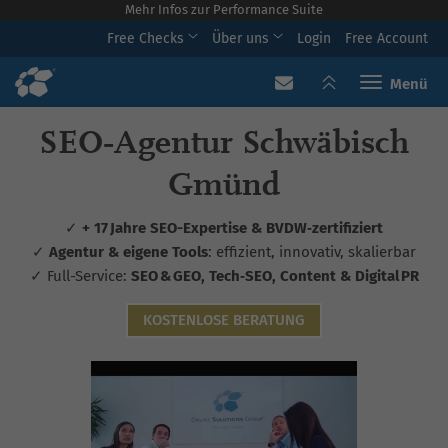
Mehr Infos zur Performance Suite
Free Checks
Über uns
Login
Free Account
Toggle navi
SEO‑Agentur Schwäbisch
Gmünd
✓
+ 17 Jahre SEO-Expertise & BVDW‑zertifiziert
✓
Agentur & eigene Tools
: effizient, innovativ, skalierbar
✓ Full-Service:
SEO & GEO, Tech‑SEO, Content & Digital PR
KOSTENLOSE BERATUNG