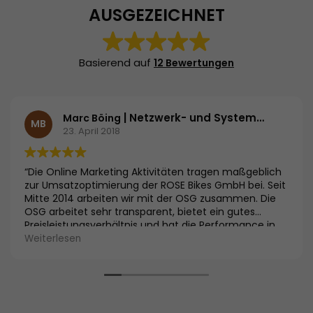
AUSGEZEICHNET
Basierend auf
12 Bewertungen
| Netzwerk- und Systemadministrator | ROSE Bikes GmbH
Marc Böing
MB
23. April 2018
“Die Online Marketing Aktivitäten tragen maßgeblich
zur Umsatzoptimierung der ROSE Bikes GmbH bei. Seit
Mitte 2014 arbeiten wir mit der OSG zusammen. Die
OSG arbeitet sehr transparent, bietet ein gutes
Preisleistungsverhältnis und hat die Performance in
allen Kanälen deutlich verbessert. Im SEO ist z.B. die
Weiterlesen
Sichtbarkeit um 60 % gestiegen und im SEA-Bereich
konnte der Umsatz innerhalb weniger Wochen um 90
% gesteigert werden. Die KUR ist dabei um 41 %
gesunken. Wir sind froh uns für die OSG entschieden
zu haben und die Zusammenarbeit wurde bereits um