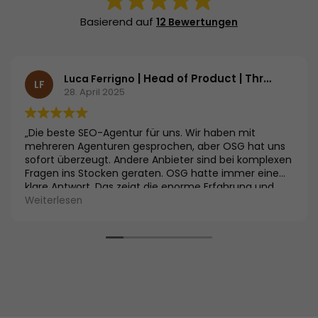
Basierend auf
12 Bewertungen
| Head of Product | Threema GmbH
Luca Ferrigno
LF
28. April 2025
„Die beste SEO-Agentur für uns. Wir haben mit
mehreren Agenturen gesprochen, aber OSG hat uns
sofort überzeugt. Andere Anbieter sind bei komplexen
Fragen ins Stocken geraten. OSG hatte immer eine
klare Antwort. Das zeigt die enorme Erfahrung und
Expertise im Vergleich zu anderen Agenturen. Die
Weiterlesen
Kombination aus Fachwissen und der Performance
Suite gibt uns das Vertrauen, die richtige Wahl
getroffen zu haben.“