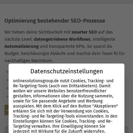
Optimierung bestehender SEO-Prozesse
Wir heben deine Sichtbarkeit mit
smarter SEO
auf das
nächste Level:
datengetriebene Workflows
, intelligente
Automatisierung
und transparente KPIs. So sparst du
Budget, beschleunigst Abläufe und machst dein Team fit für
nachhaltiges Wachstum.
Datenschutzeinstellungen
Automatisierung wiederkehrender Checks und Reports
Entscheidungen auf Basis sauberer Daten
onlinesolutionsgroup.de nutzt Cookies, Tracking- und
Re-Targeting-Tools (auch von Drittanbietern). Damit
Enablement: Playbooks, Alerts, klare Prioritäten
wollen wir unsere Websites benutzerfreundlicher
gestalten, Informationen über die Nutzung sammeln,
Messbare Ergebnisse statt langwieriger Experimente
sowie für Sie passende Angebote und Werbung
ausspielen. Mit dem Klick auf den Button "Akzeptieren"
Kostenlose Beratung
erklären Sie sich mit der Verwendung von Cookies,
Tracking- und Re-Targeting-Tools einverstanden. In den
Einstellungen können Sie Cookies, Tracking- und Re-
Targeting verwalten. Ihre Einwilligung können Sie
jederzeit mit Wirkung für die Zukunft widerrufen.