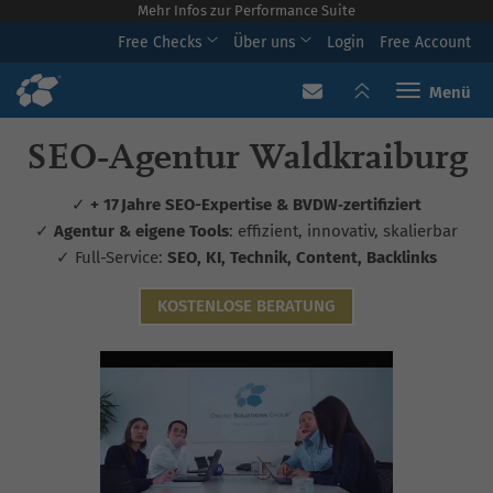
Mehr Infos zur Performance Suite
Free Checks
Über uns
Login
Free Account
Toggle navi
SEO‑Agentur Waldkraiburg
✓
+ 17 Jahre SEO-Expertise & BVDW‑zertifiziert
✓
Agentur & eigene Tools
: effizient, innovativ, skalierbar
✓ Full-Service:
SEO, KI, Technik, Content, Backlinks
KOSTENLOSE BERATUNG