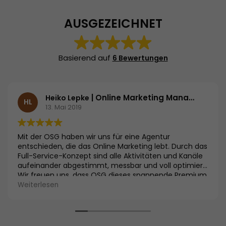
AUSGEZEICHNET
Basierend auf
6 Bewertungen
| Online Marketing Manager | Langenscheidt KG
Heiko Lepke
HL
13. Mai 2019
Mit der OSG haben wir uns für eine Agentur
entschieden, die das Online Marketing lebt. Durch das
Full-Service-Konzept sind alle Aktivitäten und Kanäle
aufeinander abgestimmt, messbar und voll optimiert.
Wir freuen uns, dass OSG dieses spannende Premium
Produkt online einführen wird.
Weiterlesen