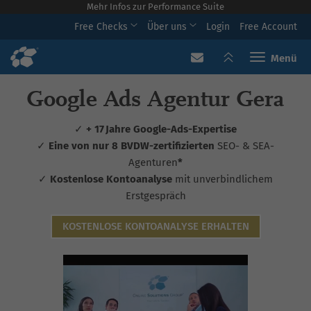
Mehr Infos zur Performance Suite
Free Checks
Über uns
Login
Free Account
Toggle navi
Google Ads Agentur Gera
✓
+ 17 Jahre Google-Ads-Expertise
✓
Eine von nur 8 BVDW-zertifizierten
SEO- & SEA-
Agenturen
*
✓
Kostenlose Kontoanalyse
mit unverbindlichem
Erstgespräch
KOSTENLOSE KONTOANALYSE ERHALTEN