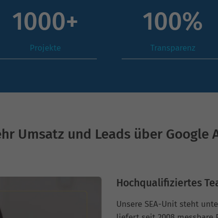
1000
+
100
%
Projekte
Transparenz
hr Umsatz und Leads über Google 
Hochqualifiziertes Te
Unsere SEA-Unit steht unt
liefert seit 2008 messbare