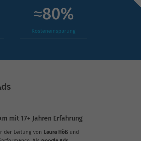
≈
80
%
Kosteneinsparung
Ads
am mit 17+ Jahren Erfahrung
er der Leitung von
Laura Höß
und
 Performance. Als
Google Ads