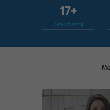
17
+
Jahre Erfahrung
Me