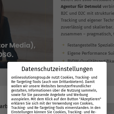
Agentur für Detmold
verbi
B2C und D2C mit struktur
Tracking und eigener Techn
zuverlässig und skalierbar
zusammen – pragmatisch, tr
Festangestellte Spezial
Eigene Performance Sui
BVDW-Qualitätszertifika
Datenschutzeinstellungen
onlinesolutionsgroup.de nutzt Cookies, Tracking- und
Re-Targeting-Tools (auch von Drittanbietern). Damit
wollen wir unsere Websites benutzerfreundlicher
gestalten, Informationen über die Nutzung sammeln,
sowie für Sie passende Angebote und Werbung
ausspielen. Mit dem Klick auf den Button "Akzeptieren"
erklären Sie sich mit der Verwendung von Cookies,
arbeit
Tracking- und Re-Targeting-Tools einverstanden. In den
Einstellungen können Sie Cookies, Tracking- und Re-