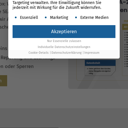
Targeting verwalten. Ihre Einwilligung können Sie
ox: Wir legen jede
jederzeit mit Wirkung für die Zukunft widerrufen.
SEA sichtbar. Mit unserer
Es folgt eine Liste der Service-Gruppen, für die ein
Essenziell
Marketing
Externe Medien
ir Arbeit und Resultate
ische Google Ads Anbieter.
Akzeptieren
Nur Essenzielle zulassen
Individuelle Datenschutzeinstellungen
eins
Cookie-Details
Datenschutzerklärung
Impressum
, Reporting und Learnings
en oder Sperren
n