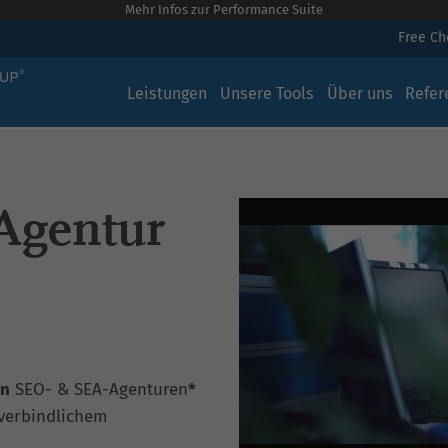
Mehr Infos zur Performance Suite
Free C
Leistungen
Unsere Tools
Über uns
Refer
Agentur
en
SEO- & SEA-Agenturen
*
verbindlichem