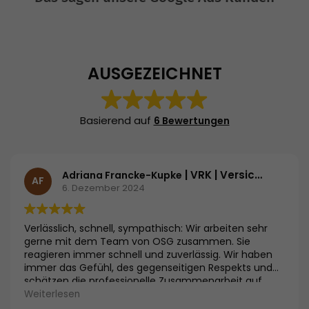
AUSGEZEICHNET
Basierend auf
6 Bewertungen
| VRK | Versicherer im Raum der Kirchen
Adriana Francke-Kupke
AF
6. Dezember 2024
Verlässlich, schnell, sympathisch: Wir arbeiten sehr
gerne mit dem Team von OSG zusammen. Sie
reagieren immer schnell und zuverlässig. Wir haben
immer das Gefühl, des gegenseitigen Respekts und
schätzen die professionelle Zusammenarbeit auf
Augenhöhe.
Weiterlesen