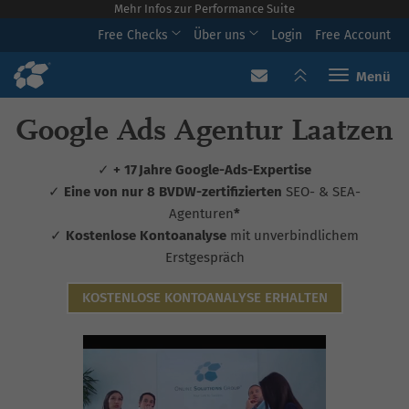
Mehr Infos zur Performance Suite
Free Checks
Über uns
Login
Free Account
Toggle navi
Google Ads Agentur Laatzen
✓
+ 17 Jahre Google-Ads-Expertise
✓
Eine von nur 8 BVDW-zertifizierten
SEO- & SEA-
Agenturen
*
✓
Kostenlose Kontoanalyse
mit unverbindlichem
Erstgespräch
KOSTENLOSE KONTOANALYSE ERHALTEN