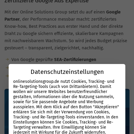
Zertifizierte Google Ads Expertise
Mit der Online Solutions Group setzt du auf einen
Google
Partner
, der Performance messbar macht: zertifiziertes
Know-how, Best Practices aus erster Hand und der direkte
Draht zu Google sichern effiziente, skalierbare Kampagnen
mit nachweisbarem Wachstum. So wird jedes Budget präzise
gesteuert – transparent, zielgerichtet, nachhaltig.
Von Google geprüfte
SEA-Zertifizierungen
Zugang zu Insights, Betaprogrammen und Support
Datenschutzeinstellungen
Belegte KPIs und nachhaltiger Kampagnenerfolg
onlinesolutionsgroup.de nutzt Cookies, Tracking- und
Re-Targeting-Tools (auch von Drittanbietern). Damit
wollen wir unsere Websites benutzerfreundlicher
gestalten, Informationen über die Nutzung sammeln,
sowie für Sie passende Angebote und Werbung
ausspielen. Mit dem Klick auf den Button "Akzeptieren"
erklären Sie sich mit der Verwendung von Cookies,
Tracking- und Re-Targeting-Tools einverstanden. In den
Einstellungen können Sie Cookies, Tracking- und Re-
Targeting verwalten. Ihre Einwilligung können Sie
jederzeit mit Wirkung für die Zukunft widerrufen.