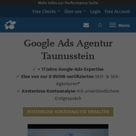
Mehr Infos zur Performance Suite
Free Checks
Über uns
Login
Free Account
Toggle navi
Google Ads Agentur
Taunusstein
✓
+ 17 Jahre Google-Ads-Expertise
✓
Eine von nur 8 BVDW-zertifizierten
SEO- & SEA-
Agenturen
*
✓
Kostenlose Kontoanalyse
mit unverbindlichem
Erstgespräch
KOSTENLOSE KONTOANALYSE ERHALTEN