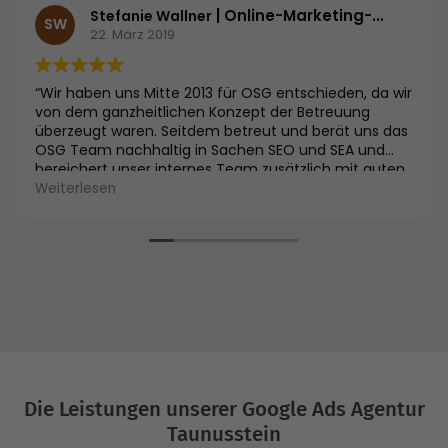
| Online-Marketing-Managerin | ifb Institut zur Fortbildung von Betriebsräten KG
Stefanie Wallner
SW
22. März 2019
“Wir haben uns Mitte 2013 für OSG entschieden, da wir
von dem ganzheitlichen Konzept der Betreuung
überzeugt waren. Seitdem betreut und berät uns das
OSG Team nachhaltig in Sachen SEO und SEA und
bereichert unser internes Team zusätzlich mit guten
Ideen. Der kompetente Aufbau unseres Google
Weiterlesen
Adwords Konto hat uns im Abverkauf der Seminare
maßgeblich unterstützt. Wir sind sehr zufrieden mit
den Leistungen des OSG Teams.”
Die Leistungen unserer Google Ads Agentur
Taunusstein