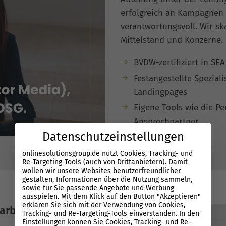
erfolgreich an Kampagnen –
verantwortungsvoll. Wir sk
Mittelstand und Konzerne.
BVDW-zertifiziert in SE
Festangestellte Spezial
Landingpages
Eigene Tools wie die P
Ansprechpartner
Datenschutzeinstellungen
onlinesolutionsgroup.de nutzt Cookies, Tracking- und
Re-Targeting-Tools (auch von Drittanbietern). Damit
wollen wir unsere Websites benutzerfreundlicher
gestalten, Informationen über die Nutzung sammeln,
sowie für Sie passende Angebote und Werbung
ausspielen. Mit dem Klick auf den Button "Akzeptieren"
erklären Sie sich mit der Verwendung von Cookies,
arbeit
Tracking- und Re-Targeting-Tools einverstanden. In den
Einstellungen können Sie Cookies, Tracking- und Re-