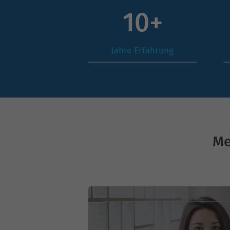
14
+
Jahre Erfahrung
Me