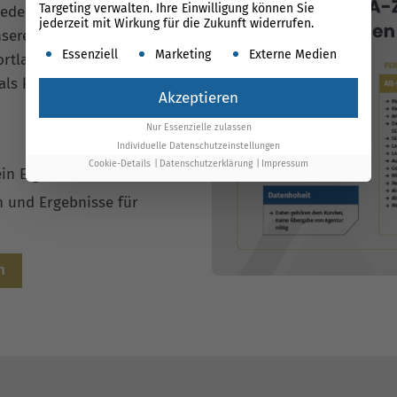
Targeting verwalten. Ihre Einwilligung können Sie
jederzeit, was wir tun –
jederzeit mit Wirkung für die Zukunft widerrufen.
nsere
Performance Suite
Es folgt eine Liste der Service-Gruppen, für die ein
Essenziell
Marketing
Externe Medien
rtlaufend nachvollziehbar
als klassische Google Ads
Akzeptieren
Nur Essenzielle zulassen
Individuelle Datenschutzeinstellungen
Cookie-Details
Datenschutzerklärung
Impressum
ein Eigentum
en und Ergebnisse für
n