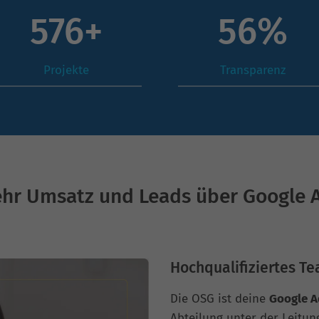
788
+
78
%
Projekte
Transparenz
hr Umsatz und Leads über Google 
Hochqualifiziertes Te
Die OSG ist deine
Google A
Abteilung unter der Leitun