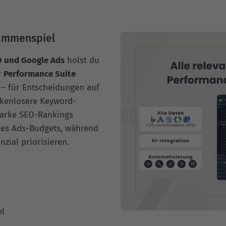
sammenspiel
 und Google Ads
holst du
r
Performance Suite
 – für Entscheidungen auf
ckenlosere Keyword-
tarke SEO-Rankings
 des Ads-Budgets, während
zial priorisieren.
l