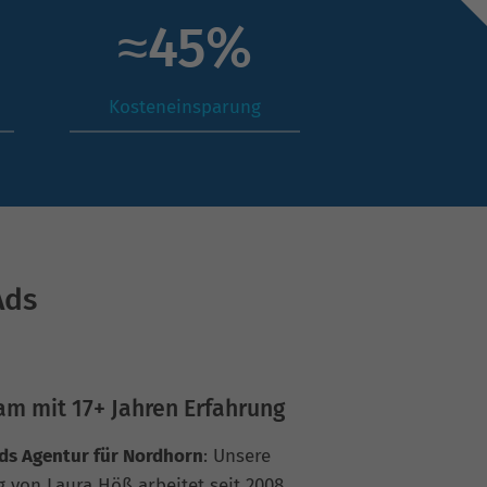
≈
63
%
Kosteneinsparung
Ads
am mit 17+ Jahren Erfahrung
ds Agentur für Nordhorn
: Unsere
g von Laura Höß arbeitet seit 2008