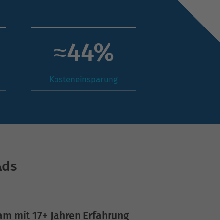
≈
64
%
Kosteneinsparung
Ads
am mit 17+ Jahren Erfahrung