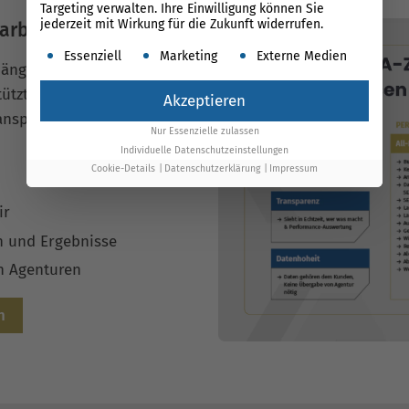
Targeting verwalten. Ihre Einwilligung können Sie
jederzeit mit Wirkung für die Zukunft widerrufen.
arbeit
Es folgt eine Liste der Service-Gruppen, für die ein
Essenziell
Marketing
Externe Medien
ängigkeiten: Wir arbeiten
tützt durch unsere
Akzeptieren
ansparenz in deinen Google
Nur Essenzielle zulassen
Individuelle Datenschutzeinstellungen
Cookie-Details
Datenschutzerklärung
Impressum
ir
n und Ergebnisse
en Agenturen
n