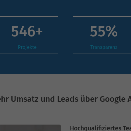
806
+
81
%
Projekte
Transparenz
hr Umsatz und Leads über Google 
Hochqualifiziertes Te