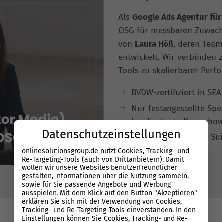
Als
Google Ads Agentur fü
OSG für messbaren Zuwach
von
Laura Höß
, deren Tea
entwickelt. Wir verbinden z
Tools zu skalierbarer Perf
BVDW-zertifiziert in SE
Nur festangestellte Spez
Landingpage-Know-ho
Datenschutzeinstellungen
Eigene Performance Sui
Automatisierung
onlinesolutionsgroup.de nutzt Cookies, Tracking- und
Re-Targeting-Tools (auch von Drittanbietern). Damit
wollen wir unsere Websites benutzerfreundlicher
gestalten, Informationen über die Nutzung sammeln,
sowie für Sie passende Angebote und Werbung
ausspielen. Mit dem Klick auf den Button "Akzeptieren"
erklären Sie sich mit der Verwendung von Cookies,
Tracking- und Re-Targeting-Tools einverstanden. In den
Einstellungen können Sie Cookies, Tracking- und Re-