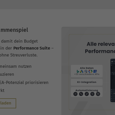
sammenspiel
 damit dein Budget
 in der
Performance Suite
–
ohne Streuverluste.
emeinsam nutzen
uzieren
-Potenzial priorisieren
rkt
rladen