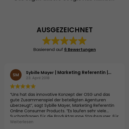
AUSGEZEICHNET
Basierend auf
6 Bewertungen
| Marketing Referentin | Bosch und Siemens Hausgeräte GmbH
Sybille Mayer
SM
23. April 2018
“Uns hat das innovative Konzept der OSG und das
gute Zusammenspiel der beteiligten Agenturen
überzeugt”, sagt Sybille Mayer, Marketing Referentin
Online Consumer Products. “Es laufen sehr viele
Suchanfragen für die Produktgruppe Staubsauger. Für
uns als Hersteller ist es entscheidend, mit unseren
Weiterlesen
Testsiegergeräten nicht nur die innovativsten