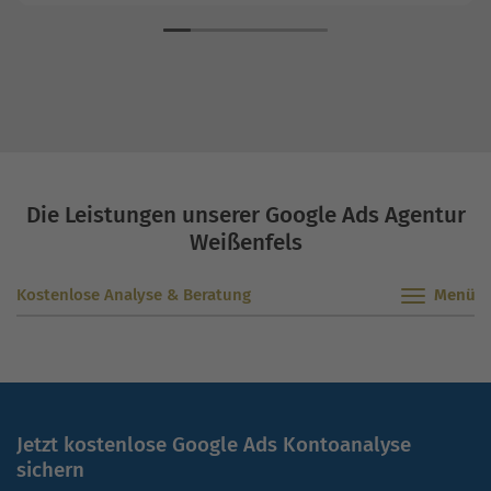
Produkte entwickelt zu haben, sondern diese auch
entsprechend zu vermarkten. Wir sind überzeugt,
dass die nachhaltige und transparente
Vermarktungsstrategie der OSG uns dabei optimal
unterstützen wird.”
Die Leistungen unserer Google Ads Agentur
Weißenfels
Kostenlose Analyse & Beratung
Jetzt kostenlose Google Ads Kontoanalyse
sichern