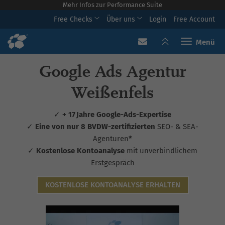
Mehr Infos zur Performance Suite
Free Checks
Über uns
Login
Free Account
Toggle navi
Google Ads Agentur
Weißenfels
✓
+ 17 Jahre Google-Ads-Expertise
✓
Eine von nur 8 BVDW-zertifizierten
SEO- & SEA-
Agenturen
*
✓
Kostenlose Kontoanalyse
mit unverbindlichem
Erstgespräch
KOSTENLOSE KONTOANALYSE ERHALTEN