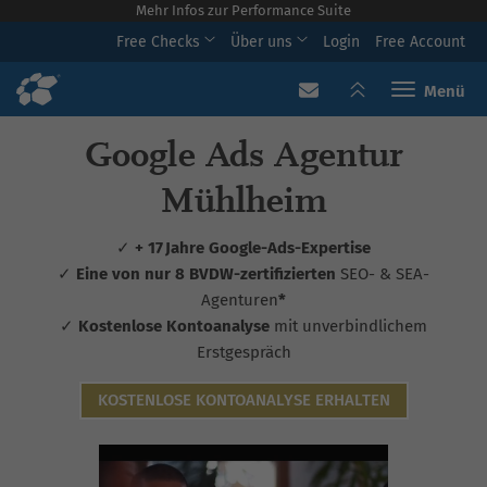
Mehr Infos zur Performance Suite
Free Checks
Über uns
Login
Free Account
Toggle navi
Google Ads Agentur
Mühlheim
✓
+ 17 Jahre Google-Ads-Expertise
✓
Eine von nur 8 BVDW-zertifizierten
SEO- & SEA-
Agenturen
*
✓
Kostenlose Kontoanalyse
mit unverbindlichem
Erstgespräch
KOSTENLOSE KONTOANALYSE ERHALTEN