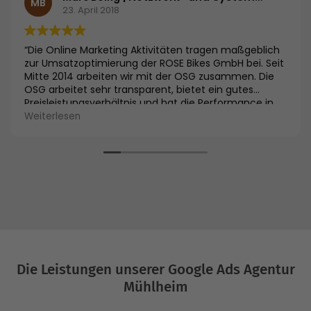
MB
23. April 2018
“Die Online Marketing Aktivitäten tragen maßgeblich
zur Umsatzoptimierung der ROSE Bikes GmbH bei. Seit
Mitte 2014 arbeiten wir mit der OSG zusammen. Die
OSG arbeitet sehr transparent, bietet ein gutes
Preisleistungsverhältnis und hat die Performance in
allen Kanälen deutlich verbessert. Im SEO ist z.B. die
Weiterlesen
Sichtbarkeit um 60 % gestiegen und im SEA-Bereich
konnte der Umsatz innerhalb weniger Wochen um 90
% gesteigert werden. Die KUR ist dabei um 41 %
gesunken. Wir sind froh uns für die OSG entschieden
zu haben und die Zusammenarbeit wurde bereits um
Afiliate-Marketing ergänzt.”
Die Leistungen unserer Google Ads Agentur
Mühlheim