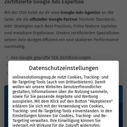
Zertifizierte Google Ads Expertise
Mit der OSG holst du dir eine
Google-Ads-Agentur
an die
Seite, die als
offizieller Google Partner
höchste Standards
lebt: Strategien nach Best Practices, frühe Feature-Updates
und messbare Ergebnisse. Unsere zertifizierten Spezialisten
setzen dein Budget effizient ein und skalieren Performance
nachhaltig.
Von Google geprüfte SEA-Zertifizierungen
Zugang zu Google-Insights, Betas und Support
Datenschutzeinstellungen
Nachweisbare KPIs und nachhaltiger Erfolg
onlinesolutionsgroup.de nutzt Cookies, Tracking- und
Re-Targeting-Tools (auch von Drittanbietern). Damit
wollen wir unsere Websites benutzerfreundlicher
gestalten, Informationen über die Nutzung sammeln,
sowie für Sie passende Angebote und Werbung
ausspielen. Mit dem Klick auf den Button "Akzeptieren"
erklären Sie sich mit der Verwendung von Cookies,
Tracking- und Re-Targeting-Tools einverstanden. In den
Einstellungen können Sie Cookies, Tracking- und Re-
Targeting verwalten. Ihre Einwilligung können Sie
jederzeit mit Wirkung für die Zukunft widerrufen.