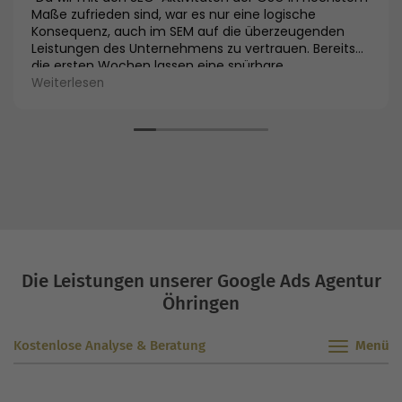
Maße zufrieden sind, war es nur eine logische
Konsequenz, auch im SEM auf die überzeugenden
Leistungen des Unternehmens zu vertrauen. Bereits
die ersten Wochen lassen eine spürbare
Verbesserung der Besuchszahlen und der reduzierten
Weiterlesen
Kosten erkennen.”
Die Leistungen unserer Google Ads Agentur
Öhringen
Kostenlose Analyse & Beratung