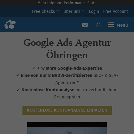
Mehr Infos zur Performance Suite
Free Checks
Über uns
Login
Free Account
Toggle navi
Google Ads Agentur
Öhringen
✓
+ 17 Jahre Google-Ads-Expertise
✓
Eine von nur 8 BVDW-zertifizierten
SEO- & SEA-
Agenturen
*
✓
Kostenlose Kontoanalyse
mit unverbindlichem
Erstgespräch
KOSTENLOSE KONTOANALYSE ERHALTEN