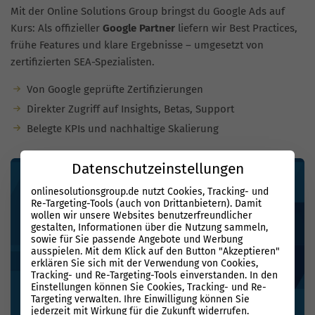
Mit der Online Solutions Group bringst du Google Ads auf
Kurs: Als offizieller
Google Partner
liefern wir Best Practices,
frühe Features und klare Ergebnisse – umgesetzt von
zertifizierten SEA-Spezialisten.
Von Google geprüfte Zertifizierungen
Direkter Zugriff auf Insights, Betas, Support
Belegte KPIs und nachhaltige Skalierung
Datenschutzeinstellungen
onlinesolutionsgroup.de nutzt Cookies, Tracking- und
Re-Targeting-Tools (auch von Drittanbietern). Damit
wollen wir unsere Websites benutzerfreundlicher
gestalten, Informationen über die Nutzung sammeln,
sowie für Sie passende Angebote und Werbung
ausspielen. Mit dem Klick auf den Button "Akzeptieren"
erklären Sie sich mit der Verwendung von Cookies,
Tracking- und Re-Targeting-Tools einverstanden. In den
Einstellungen können Sie Cookies, Tracking- und Re-
Targeting verwalten. Ihre Einwilligung können Sie
jederzeit mit Wirkung für die Zukunft widerrufen.